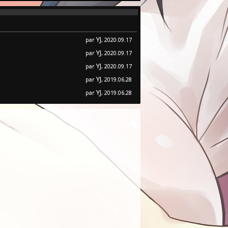
YJ
par
, 2020.09.17
YJ
par
, 2020.09.17
YJ
par
, 2020.09.17
YJ
par
, 2019.06.28
YJ
par
, 2019.06.28