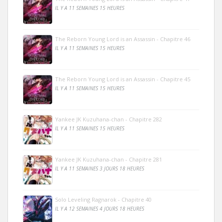
IL Y A 11 SEMAINES 15 HEURES
The Reborn Young Lord is an Assassin - Chapitre 46
IL Y A 11 SEMAINES 15 HEURES
The Reborn Young Lord is an Assassin - Chapitre 45
IL Y A 11 SEMAINES 15 HEURES
Yankee JK Kuzuhana-chan - Chapitre 282
IL Y A 11 SEMAINES 15 HEURES
Yankee JK Kuzuhana-chan - Chapitre 281
IL Y A 11 SEMAINES 3 JOURS 18 HEURES
Solo Leveling Ragnarok - Chapitre 40
IL Y A 12 SEMAINES 4 JOURS 18 HEURES