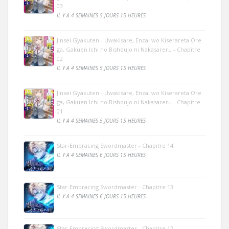
03
IL Y A 4 SEMAINES 5 JOURS 15 HEURES
Jinsei Gyakuten - Uwakisare, Enzai wo Kiserareta Ore
ga, Gakuen Ichi no Bishoujo ni Nakasareru - Chapitre
02
IL Y A 4 SEMAINES 5 JOURS 15 HEURES
Jinsei Gyakuten - Uwakisare, Enzai wo Kiserareta Ore
ga, Gakuen Ichi no Bishoujo ni Nakasareru - Chapitre
01
IL Y A 4 SEMAINES 5 JOURS 15 HEURES
Star-Embracing Swordmaster - Chapitre 14
IL Y A 4 SEMAINES 6 JOURS 15 HEURES
Star-Embracing Swordmaster - Chapitre 13
IL Y A 4 SEMAINES 6 JOURS 15 HEURES
Star-Embracing Swordmaster - Chapitre 12