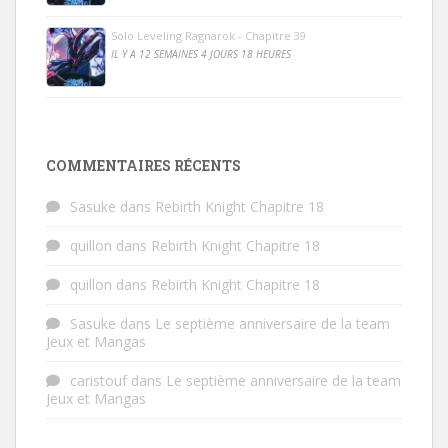
Solo Leveling Ragnarok - Chapitre 39
IL Y A 12 SEMAINES 4 JOURS 18 HEURES
COMMENTAIRES RÉCENTS
Sasuke
dans
Rebirth Knight Chapitre 18
quillon
dans
Rebirth Knight Chapitre 18
quillon
dans
Rebirth Knight Chapitre 18
Sasuke
dans
Le septième anniversaire de la team
Jeux et Mangas
caristouf
dans
Le septième anniversaire de la team
Jeux et Mangas