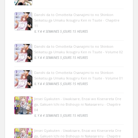
Danshi da to Omotteita Osanajimi to no Shinkon
Seikatsu ga Umaku Ikisugiru Ken ni Tsuite - Chapitre
11
IL Y A 4 SEMAINES 5 JOURS 15 HEURES
Danshi da to Omotteita Osanajimi to no Shinkon
Seikatsu ga Umaku Ikisugiru Ken ni Tsuite - Volume 02
IL Y A 4 SEMAINES 5 JOURS 15 HEURES
Danshi da to Omotteita Osanajimi to no Shinkon
Seikatsu ga Umaku Ikisugiru Ken ni Tsuite - Volume 01
IL Y A 4 SEMAINES 5 JOURS 15 HEURES
Jinsei Gyakuten - Uwakisare, Enzai wo Kiserareta Ore
ga, Gakuen Ichi no Bishoujo ni Nakasareru - Chapitre
04
IL Y A 4 SEMAINES 5 JOURS 15 HEURES
Jinsei Gyakuten - Uwakisare, Enzai wo Kiserareta Ore
ga, Gakuen Ichi no Bishoujo ni Nakasareru - Chapitre