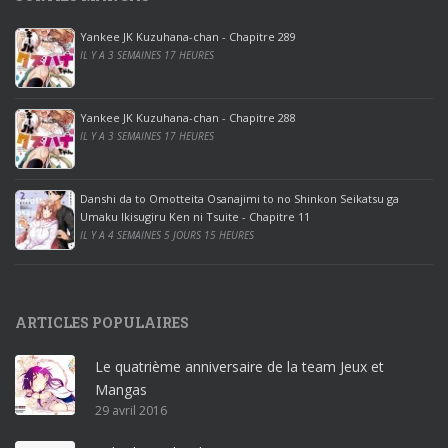
0
p
Yankee JK Kuzuhana-chan - Chapitre 289
r
IL Y A 3 SEMAINES 17 HEURES
o
o
ff
Yankee JK Kuzuhana-chan - Chapitre 288
IL Y A 3 SEMAINES 17 HEURES
i
c
e
Danshi da to Omotteita Osanajimi to no Shinkon Seikatsu ga
2
Umaku Ikisugiru Ken ni Tsuite - Chapitre 11
0
IL Y A 4 SEMAINES 5 JOURS 15 HEURES
1
9
p
ARTICLES POPULAIRES
r
o
Le quatrième anniversaire de la team Jeux et
o
Mangas
ff
29 avril 2016
i
c