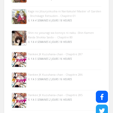
Kage no Jitsuryokusha ni Naritakute! Master of Garden
- Shichikage Retsuden - Chapitre 01
IL Y A 4 SEMAINES 6 JOURS 18 HEURES
Shin no yasuragi wa konoyo ni naku -Shin Kamen
Raida Shokka Saido- - Chapitre 80
IL Y A 4 SEMAINES 6 JOURS 18 HEURES
Yankee JK Kuzuhana-chan - Chapitre 287
IL Y A 5 SEMAINES 2 JOURS 16 HEURES
Yankee JK Kuzuhana-chan - Chapitre 286
IL Y A 5 SEMAINES 2 JOURS 16 HEURES
Yankee JK Kuzuhana-chan - Chapitre 285
IL Y A 5 SEMAINES 2 JOURS 16 HEURES