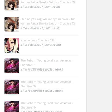
Kamen Raida Shokka Saido- - Chapitre 79
IL Y A 5 SEMAINES 1 JOUR 1 HEURE
Shin no yasuragi wa konoyo ni naku -Shin
Kamen Raida Shokka Saido- - Chapitre 78
IL Y A 5 SEMAINES 1 JOUR 1 HEURE
Iron Ladies - Chapitre 338
IL Y A 6 SEMAINES 1 JOUR 3 HEURES
The Reborn Young Lord is an Assassin -
Chapitre 51
IL Y A 10 SEMAINES 5 JOURS 1 HEURE
The Reborn Young Lord is an Assassin -
Chapitre 50
IL Y A 10 SEMAINES 5 JOURS 1 HEURE
The Reborn Young Lord is an Assassin -
Chapitre 49