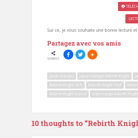
TÉLÉCH
LECT
Sur ce, je vous souhaite une bonne lecture et 
Partagez avec vos amis
SHARES
japan mangas
japan mangas Rebirth Knight
j
Rebirth Knight 18 fr
Rebirth Knight 18 vf
Rebirt
Rebirth Knight scan vf
scan manga Rebirth Knigh
10 thoughts to “Rebirth Knig