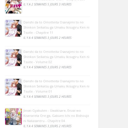
IL Y A 2 SEMAINES 5 JOURS 3 HEURES
Danshi da to Omotteita Osanajimi to no
Shinkon Seikatsu ga Umaku Ikisugiru Ken ni
Tsuite - Chapitre 11
IL Y A 4 SEMAINES 3 JOURS 2 HEURES
Danshi da to Omotteita Osanajimi to no
Shinkon Seikatsu ga Umaku Ikisugiru Ken ni
Tsuite - Volume 02
IL Y A 4 SEMAINES 3 JOURS 2 HEURES
Danshi da to Omotteita Osanajimi to no
Shinkon Seikatsu ga Umaku Ikisugiru Ken ni
Tsuite - Volume 01
IL Y A 4 SEMAINES 3 JOURS 2 HEURES
Jinsei Gyakuten - Uwakisare, Enzai wo
Kiserareta Ore ga, Gakuen Ichi no Bishoujo
ni Nakasareru - Chapitre 04
IL Y A 4 SEMAINES 3 JOURS 2 HEURES