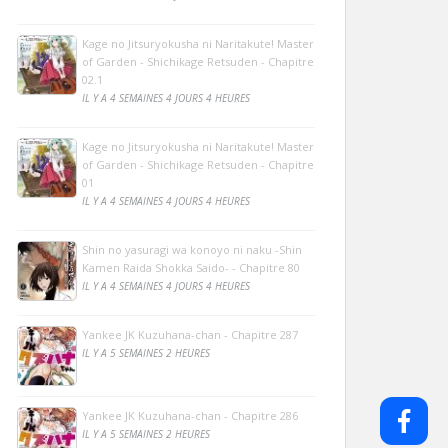
Kage no Jitsuryokusha ni Naritakute! Master
of Garden - Shichikage Retsuden - Chapitre
02.1
IL Y A 4 SEMAINES 4 JOURS 4 HEURES
Kage no Jitsuryokusha ni Naritakute! Master
of Garden - Shichikage Retsuden - Chapitre
01
IL Y A 4 SEMAINES 4 JOURS 4 HEURES
Shin no yasuragi wa konoyo ni naku -Shin
Kamen Raida Shokka Saido- - Chapitre 80
IL Y A 4 SEMAINES 4 JOURS 4 HEURES
Yankee JK Kuzuhana-chan - Chapitre 287
IL Y A 5 SEMAINES 2 HEURES
Yankee JK Kuzuhana-chan - Chapitre 286
IL Y A 5 SEMAINES 2 HEURES