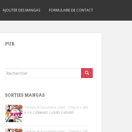
AJOUTER DES MANGAS
FORMULAIRE DE CONTACT
PUB
Rechercher...
SORTIES MANGAS
Yankee JK Kuzuhana-chan - Chapitre 289
IL Y A 2 SEMAINES 5 JOURS 3 HEURES
Yankee JK Kuzuhana-chan - Chapitre 288