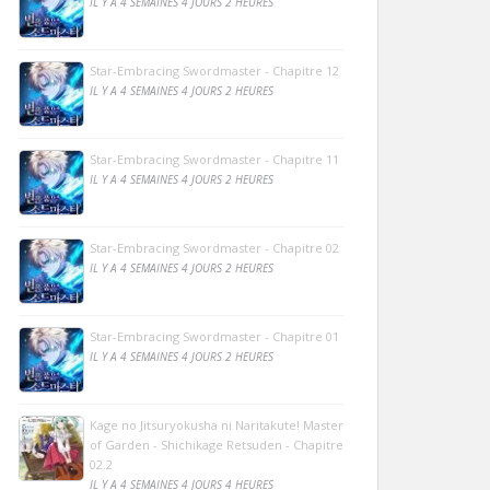
IL Y A 4 SEMAINES 4 JOURS 2 HEURES
Star-Embracing Swordmaster - Chapitre 12
IL Y A 4 SEMAINES 4 JOURS 2 HEURES
Star-Embracing Swordmaster - Chapitre 11
IL Y A 4 SEMAINES 4 JOURS 2 HEURES
Star-Embracing Swordmaster - Chapitre 02
IL Y A 4 SEMAINES 4 JOURS 2 HEURES
Star-Embracing Swordmaster - Chapitre 01
IL Y A 4 SEMAINES 4 JOURS 2 HEURES
Kage no Jitsuryokusha ni Naritakute! Master
of Garden - Shichikage Retsuden - Chapitre
02.2
IL Y A 4 SEMAINES 4 JOURS 4 HEURES