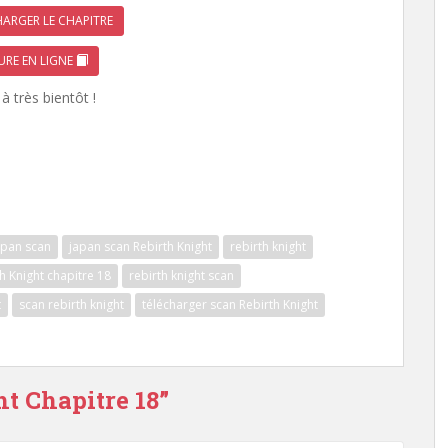
ARGER LE CHAPITRE
URE EN LIGNE
à très bientôt !
apan scan
japan scan Rebirth Knight
rebirth knight
h Knight chapitre 18
rebirth knight scan
t
scan rebirth knight
télécharger scan Rebirth Knight
ht Chapitre 18”