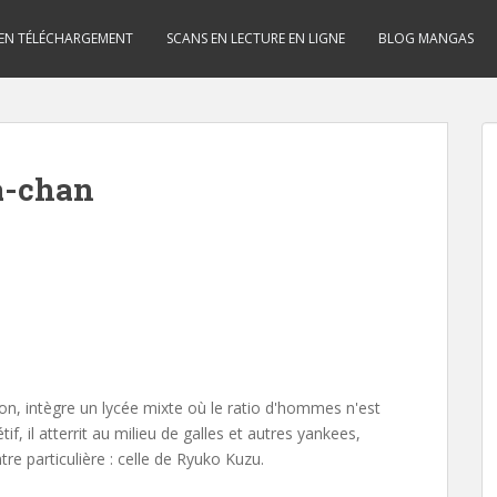
 EN TÉLÉCHARGEMENT
SCANS EN LECTURE EN LIGNE
BLOG MANGAS
a-chan
n, intègre un lycée mixte où le ratio d'hommes n'est
if, il atterrit au milieu de galles et autres yankees,
re particulière : celle de Ryuko Kuzu.