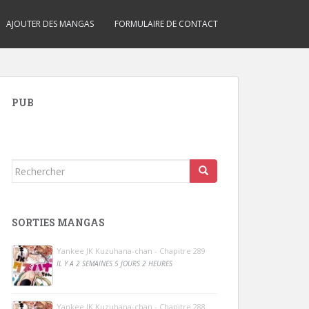
AJOUTER DES MANGAS
FORMULAIRE DE CONTACT
PUB
Rechercher...
SORTIES MANGAS
Yankee JK Kuzuhana-chan - Chapitre 289
IL Y A 2 SEMAINES 5 JOURS 2 HEURES
Yankee JK Kuzuhana-chan - Chapitre 288