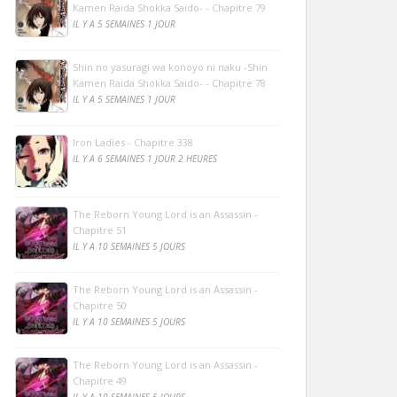
Kamen Raida Shokka Saido- - Chapitre 79
IL Y A 5 SEMAINES 1 JOUR
Shin no yasuragi wa konoyo ni naku -Shin
Kamen Raida Shokka Saido- - Chapitre 78
IL Y A 5 SEMAINES 1 JOUR
Iron Ladies - Chapitre 338
IL Y A 6 SEMAINES 1 JOUR 2 HEURES
The Reborn Young Lord is an Assassin -
Chapitre 51
IL Y A 10 SEMAINES 5 JOURS
The Reborn Young Lord is an Assassin -
Chapitre 50
IL Y A 10 SEMAINES 5 JOURS
The Reborn Young Lord is an Assassin -
Chapitre 49