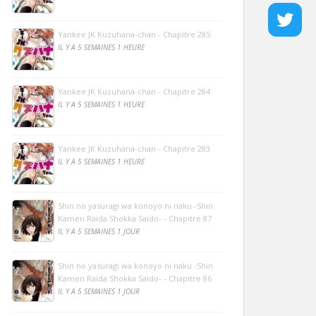
Yankee JK Kuzuhana-chan - Chapitre 285
IL Y A 5 SEMAINES 1 HEURE
Yankee JK Kuzuhana-chan - Chapitre 284
IL Y A 5 SEMAINES 1 HEURE
Yankee JK Kuzuhana-chan - Chapitre 283
IL Y A 5 SEMAINES 1 HEURE
Shin no yasuragi wa konoyo ni naku -Shin
Kamen Raida Shokka Saido- - Chapitre 87
IL Y A 5 SEMAINES 1 JOUR
Shin no yasuragi wa konoyo ni naku -Shin
Kamen Raida Shokka Saido- - Chapitre 86
IL Y A 5 SEMAINES 1 JOUR