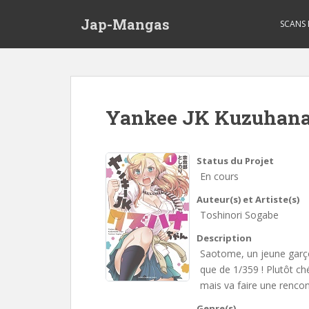
Skip to main content
Jap-Mangas
SCANS
Yankee JK Kuzuhan
Status du Projet
En cours
Auteur(s) et Artiste(s)
Toshinori Sogabe
Description
Saotome, un jeune garço
que de 1/359 ! Plutôt chét
mais va faire une rencont
Genre(s)