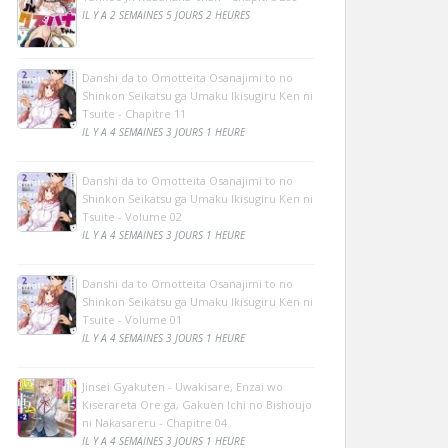
IL Y A 2 SEMAINES 5 JOURS 2 HEURES
Danshi da to Omotteita Osanajimi to no
Shinkon Seikatsu ga Umaku Ikisugiru Ken ni
Tsuite - Chapitre 11
IL Y A 4 SEMAINES 3 JOURS 1 HEURE
Danshi da to Omotteita Osanajimi to no
Shinkon Seikatsu ga Umaku Ikisugiru Ken ni
Tsuite - Volume 02
IL Y A 4 SEMAINES 3 JOURS 1 HEURE
Danshi da to Omotteita Osanajimi to no
Shinkon Seikatsu ga Umaku Ikisugiru Ken ni
Tsuite - Volume 01
IL Y A 4 SEMAINES 3 JOURS 1 HEURE
Jinsei Gyakuten - Uwakisare, Enzai wo
Kiserareta Ore ga, Gakuen Ichi no Bishoujo
ni Nakasareru - Chapitre 04
IL Y A 4 SEMAINES 3 JOURS 1 HEURE