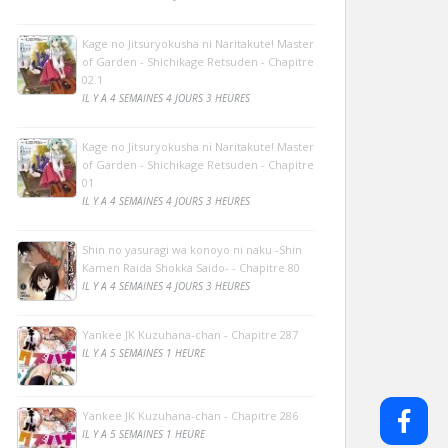
Kage no Jitsuryokusha ni Naritakute! Master
of Garden - Shichikage Retsuden - Chapitre
02.1
IL Y A 4 SEMAINES 4 JOURS 3 HEURES
Kage no Jitsuryokusha ni Naritakute! Master
of Garden - Shichikage Retsuden - Chapitre
01
IL Y A 4 SEMAINES 4 JOURS 3 HEURES
Shin no yasuragi wa konoyo ni naku -Shin
Kamen Raida Shokka Saido- - Chapitre 80
IL Y A 4 SEMAINES 4 JOURS 3 HEURES
Yankee JK Kuzuhana-chan - Chapitre 287
IL Y A 5 SEMAINES 1 HEURE
Yankee JK Kuzuhana-chan - Chapitre 286
IL Y A 5 SEMAINES 1 HEURE