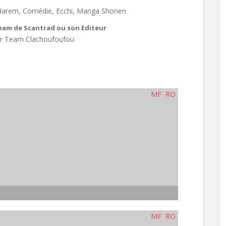
 Harem, Comédie, Ecchi, Manga Shonen
Team de Scantrad ou son Editeur
par Team Clachoufoufou
MF
RO
MF
RO