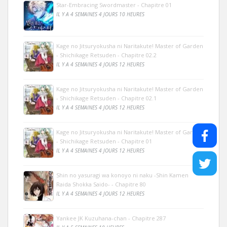
Star-Embracing Swordmaster - Chapitre 01
IL Y A 4 SEMAINES 4 JOURS 10 HEURES
Kage no Jitsuryokusha ni Naritakute! Master of Garden
- Shichikage Retsuden - Chapitre 02.2
IL Y A 4 SEMAINES 4 JOURS 12 HEURES
Kage no Jitsuryokusha ni Naritakute! Master of Garden
- Shichikage Retsuden - Chapitre 02.1
IL Y A 4 SEMAINES 4 JOURS 12 HEURES
Kage no Jitsuryokusha ni Naritakute! Master of Garden
- Shichikage Retsuden - Chapitre 01
IL Y A 4 SEMAINES 4 JOURS 12 HEURES
Shin no yasuragi wa konoyo ni naku -Shin Kamen
Raida Shokka Saido- - Chapitre 80
IL Y A 4 SEMAINES 4 JOURS 12 HEURES
Yankee JK Kuzuhana-chan - Chapitre 287