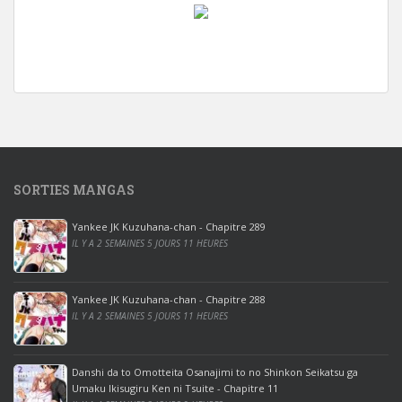
w
i
n
d
o
w
s
1
SORTIES MANGAS
0
p
Yankee JK Kuzuhana-chan - Chapitre 289
r
IL Y A 2 SEMAINES 5 JOURS 11 HEURES
o
o
ff
Yankee JK Kuzuhana-chan - Chapitre 288
IL Y A 2 SEMAINES 5 JOURS 11 HEURES
i
c
e
Danshi da to Omotteita Osanajimi to no Shinkon Seikatsu ga
2
Umaku Ikisugiru Ken ni Tsuite - Chapitre 11