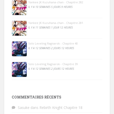
Yankee JK Kuzuhana-chan - Chapitre 282
IL Y A 10 SEMAINES 5 JOURS 9 HEURES
Yankee JK Kuzuhana-chan - Chapitre 281
IL Y A 11 SEMAINES 1 JOUR 12 HEURES
Solo Leveling Ragnarok - Chapitre 40
IL Y A 12 SEMAINES 2 JOURS 12 HEURES
Solo Leveling Ragnarok - Chapitre 39
IL Y A 12 SEMAINES 2 JOURS 12 HEURES
COMMENTAIRES RÉCENTS
Sasuke
dans
Rebirth Knight Chapitre 18