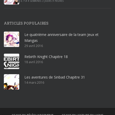
0
IL Y A 4 SEMAINES 3 JOURS 9 HEURES
1
9
p
ARTICLES POPULAIRES
r
o
Le quatrième anniversaire de la team Jeux et
o
Mangas
ff
29 avril 2016
i
c
Rebirth Knight Chapitre 18
e
18 avril 2016
3
6
5
Les aventures de Sinbad Chapitre 31
p
14 mars 2016
r
o
w
i
n