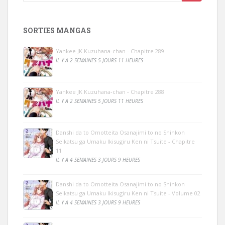
SORTIES MANGAS
Yankee JK Kuzuhana-chan - Chapitre 289
IL Y A 2 SEMAINES 5 JOURS 11 HEURES
Yankee JK Kuzuhana-chan - Chapitre 288
IL Y A 2 SEMAINES 5 JOURS 11 HEURES
Danshi da to Omotteita Osanajimi to no Shinkon
Seikatsu ga Umaku Ikisugiru Ken ni Tsuite - Chapitre
11
IL Y A 4 SEMAINES 3 JOURS 9 HEURES
Danshi da to Omotteita Osanajimi to no Shinkon
Seikatsu ga Umaku Ikisugiru Ken ni Tsuite - Volume 02
IL Y A 4 SEMAINES 3 JOURS 9 HEURES