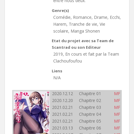
entre nous deux.
Genre(s)
Comédie, Romance, Drame, Ecchi,
Harem, Tranche de vie, Vie
scolaire, Manga Shonen
Etat du projet avec sa Team de
Scantrad ou son Editeur
2019, En cours et fait par la Team
Clachoufoufou
Liens
N/A
2020.12.12 Chapitre 01
MF
2020.12.20 Chapitre 02
MF
2021.02.21 Chapitre 03
MF
2021.02.21 Chapitre 04
MF
2021.02.21 Chapitre 05
MF
2021.03.13 Chapitre 06
MF