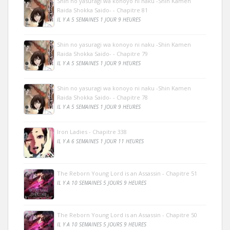
Shin no yasuragi wa konoyo ni naku -Shin Kamen
Raida Shokka Saido- - Chapitre 81
IL Y A 5 SEMAINES 1 JOUR 9 HEURES
Shin no yasuragi wa konoyo ni naku -Shin Kamen
Raida Shokka Saido- - Chapitre 79
IL Y A 5 SEMAINES 1 JOUR 9 HEURES
Shin no yasuragi wa konoyo ni naku -Shin Kamen
Raida Shokka Saido- - Chapitre 78
IL Y A 5 SEMAINES 1 JOUR 9 HEURES
Iron Ladies - Chapitre 338
IL Y A 6 SEMAINES 1 JOUR 11 HEURES
The Reborn Young Lord is an Assassin - Chapitre 51
IL Y A 10 SEMAINES 5 JOURS 9 HEURES
The Reborn Young Lord is an Assassin - Chapitre 50
IL Y A 10 SEMAINES 5 JOURS 9 HEURES