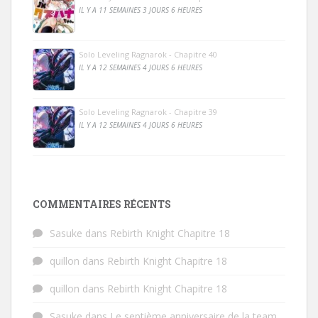
IL Y A 11 SEMAINES 3 JOURS 6 HEURES
Solo Leveling Ragnarok - Chapitre 40
IL Y A 12 SEMAINES 4 JOURS 6 HEURES
Solo Leveling Ragnarok - Chapitre 39
IL Y A 12 SEMAINES 4 JOURS 6 HEURES
COMMENTAIRES RÉCENTS
Sasuke
dans
Rebirth Knight Chapitre 18
quillon
dans
Rebirth Knight Chapitre 18
quillon
dans
Rebirth Knight Chapitre 18
Sasuke
dans
Le septième anniversaire de la team