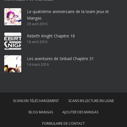
o
Le quatrième anniversaire de la team Jeux et
o
Mangas
ff
29 avril 2016
i
c
Rebirth Knight Chapitre 18
e
18 avril 2016
3
6
5
Les aventures de Sinbad Chapitre 31
p
14 mars 2016
r
o
w
i
n
SCANS EN TÉLÉCHARGEMENT
SCANS EN LECTURE EN LIGNE
d
o
BLOG MANGAS
AJOUTER DES MANGAS
w
s
FORMULAIRE DE CONTACT