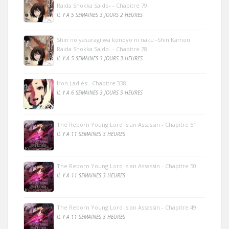
Raida Shokka Saido- - Chapitre 79
IL Y A 5 SEMAINES 3 JOURS 2 HEURES
Shin no yasuragi wa konoyo ni naku -Shin Kamen
Raida Shokka Saido- - Chapitre 78
IL Y A 5 SEMAINES 3 JOURS 3 HEURES
Iron Ladies - Chapitre 338
IL Y A 6 SEMAINES 3 JOURS 5 HEURES
The Reborn Young Lord is an Assassin - Chapitre 51
IL Y A 11 SEMAINES 3 HEURES
The Reborn Young Lord is an Assassin - Chapitre 50
IL Y A 11 SEMAINES 3 HEURES
The Reborn Young Lord is an Assassin - Chapitre 49
IL Y A 11 SEMAINES 3 HEURES