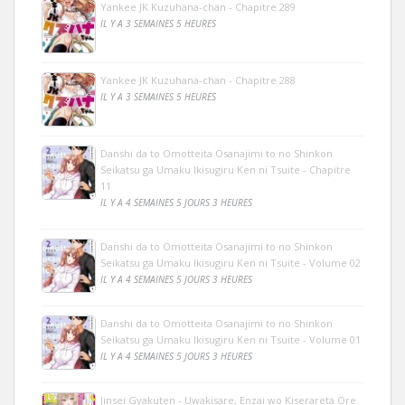
Yankee JK Kuzuhana-chan - Chapitre 289
IL Y A 3 SEMAINES 5 HEURES
Yankee JK Kuzuhana-chan - Chapitre 288
IL Y A 3 SEMAINES 5 HEURES
Danshi da to Omotteita Osanajimi to no Shinkon
Seikatsu ga Umaku Ikisugiru Ken ni Tsuite - Chapitre
11
IL Y A 4 SEMAINES 5 JOURS 3 HEURES
Danshi da to Omotteita Osanajimi to no Shinkon
Seikatsu ga Umaku Ikisugiru Ken ni Tsuite - Volume 02
IL Y A 4 SEMAINES 5 JOURS 3 HEURES
Danshi da to Omotteita Osanajimi to no Shinkon
Seikatsu ga Umaku Ikisugiru Ken ni Tsuite - Volume 01
IL Y A 4 SEMAINES 5 JOURS 3 HEURES
Jinsei Gyakuten - Uwakisare, Enzai wo Kiserareta Ore