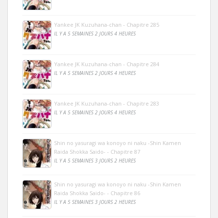
Yankee JK Kuzuhana-chan - Chapitre 285
IL Y A 5 SEMAINES 2 JOURS 4 HEURES
Yankee JK Kuzuhana-chan - Chapitre 284
IL Y A 5 SEMAINES 2 JOURS 4 HEURES
Yankee JK Kuzuhana-chan - Chapitre 283
IL Y A 5 SEMAINES 2 JOURS 4 HEURES
Shin no yasuragi wa konoyo ni naku -Shin Kamen
Raida Shokka Saido- - Chapitre 87
IL Y A 5 SEMAINES 3 JOURS 2 HEURES
Shin no yasuragi wa konoyo ni naku -Shin Kamen
Raida Shokka Saido- - Chapitre 86
IL Y A 5 SEMAINES 3 JOURS 2 HEURES