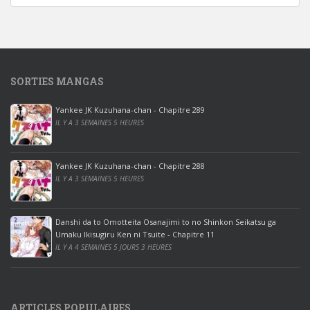
d
o
w
s
1
SORTIES MANGAS
0
p
Yankee JK Kuzuhana-chan - Chapitre 289
r
IL Y A 3 SEMAINES 5 HEURES
o
o
ff
Yankee JK Kuzuhana-chan - Chapitre 288
IL Y A 3 SEMAINES 5 HEURES
i
c
e
Danshi da to Omotteita Osanajimi to no Shinkon Seikatsu ga
2
Umaku Ikisugiru Ken ni Tsuite - Chapitre 11
0
IL Y A 4 SEMAINES 5 JOURS 3 HEURES
1
9
p
ARTICLES POPULAIRES
r