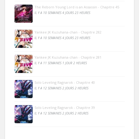
The Reborn Young Lord is an Assassin - Chapitre 45
IL Y A 10 SEMAINES 4 JOURS 23 HEURES
Yankee JK Kuzuhana-chan - Chapitre 282
IL Y A 10 SEMAINES 4 JOURS 23 HEURES
Yankee JK Kuzuhana-chan - Chapitre 281
IL Y A 11 SEMAINES 1 JOUR 2 HEURES
Solo Leveling Ragnarok - Chapitre 40
IL Y A 12 SEMAINES 2 JOURS 2 HEURES
Solo Leveling Ragnarok - Chapitre 39
IL Y A 12 SEMAINES 2 JOURS 2 HEURES