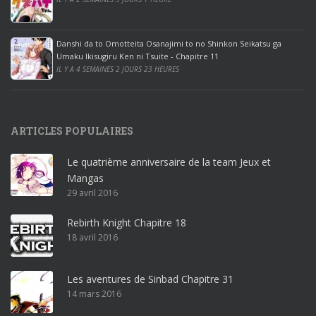
i
c
e
Danshi da to Omotteita Osanajimi to no Shinkon Seikatsu ga
2
Umaku Ikisugiru Ken ni Tsuite - Chapitre 11
0
IL Y A 4 SEMAINES 2 JOURS 23 HEURES
1
9
p
ARTICLES POPULAIRES
r
o
Le quatrième anniversaire de la team Jeux et
o
Mangas
ff
29 avril 2016
i
c
Rebirth Knight Chapitre 18
e
18 avril 2016
3
6
5
Les aventures de Sinbad Chapitre 31
p
14 mars 2016
r