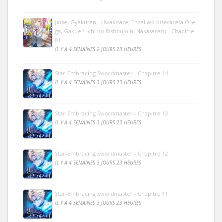
Jinsei Gyakuten - Uwakisare, Enzai wo Kiserareta Ore
ga, Gakuen Ichi no Bishoujo ni Nakasareru - Chapitre
01
IL Y A 4 SEMAINES 2 JOURS 23 HEURES
Star-Embracing Swordmaster - Chapitre 14
IL Y A 4 SEMAINES 3 JOURS 23 HEURES
Star-Embracing Swordmaster - Chapitre 13
IL Y A 4 SEMAINES 3 JOURS 23 HEURES
Star-Embracing Swordmaster - Chapitre 12
IL Y A 4 SEMAINES 3 JOURS 23 HEURES
Star-Embracing Swordmaster - Chapitre 11
IL Y A 4 SEMAINES 3 JOURS 23 HEURES