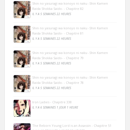
Shin no yasuragi wa konoyo ni naku -Shin Kamen
Raida Shokka Saido- - Chapitre 82
IL Y A 5 SEMAINES 22 HEURES
Shin no yasuragi wa konoyo ni naku -Shin Kamen
Raida Shokka Saido- - Chapitre 81
IL Y A 5 SEMAINES 22 HEURES
Shin no yasuragi wa konoyo ni naku -Shin Kamen
Raida Shokka Saido- - Chapitre 79
IL Y A 5 SEMAINES 22 HEURES
Shin no yasuragi wa konoyo ni naku -Shin Kamen
Raida Shokka Saido- - Chapitre 78
IL Y A 5 SEMAINES 22 HEURES
Iron Ladies - Chapitre 338
IL Y A 6 SEMAINES 1 JOUR 1 HEURE
The Reborn Young Lord is an Assassin - Chapitre 51