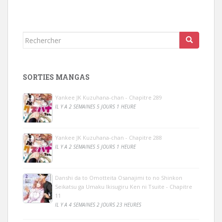
Rechercher...
SORTIES MANGAS
Yankee JK Kuzuhana-chan - Chapitre 289
IL Y A 2 SEMAINES 5 JOURS 1 HEURE
Yankee JK Kuzuhana-chan - Chapitre 288
IL Y A 2 SEMAINES 5 JOURS 1 HEURE
Danshi da to Omotteita Osanajimi to no Shinkon
Seikatsu ga Umaku Ikisugiru Ken ni Tsuite - Chapitre
11
IL Y A 4 SEMAINES 2 JOURS 23 HEURES