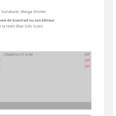
, Surnaturel, Manga Shonen
Team de Scantrad ou son Editeur
ar la team Blue Solo Scans
1 -
Chapitres 01 à 06
MF
7
MF
8
MF