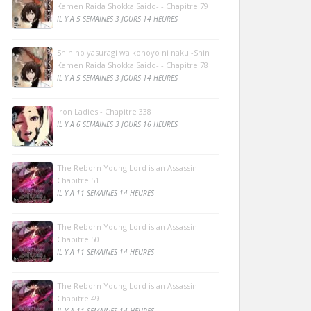
Kamen Raida Shokka Saido- - Chapitre 79
IL Y A 5 SEMAINES 3 JOURS 14 HEURES
Shin no yasuragi wa konoyo ni naku -Shin
Kamen Raida Shokka Saido- - Chapitre 78
IL Y A 5 SEMAINES 3 JOURS 14 HEURES
Iron Ladies - Chapitre 338
IL Y A 6 SEMAINES 3 JOURS 16 HEURES
The Reborn Young Lord is an Assassin -
Chapitre 51
IL Y A 11 SEMAINES 14 HEURES
The Reborn Young Lord is an Assassin -
Chapitre 50
IL Y A 11 SEMAINES 14 HEURES
The Reborn Young Lord is an Assassin -
Chapitre 49