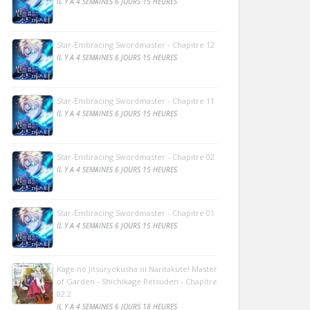
IL Y A 4 SEMAINES 6 JOURS 15 HEURES
Star-Embracing Swordmaster - Chapitre 12
IL Y A 4 SEMAINES 6 JOURS 15 HEURES
Star-Embracing Swordmaster - Chapitre 11
IL Y A 4 SEMAINES 6 JOURS 15 HEURES
Star-Embracing Swordmaster - Chapitre 02
IL Y A 4 SEMAINES 6 JOURS 15 HEURES
Star-Embracing Swordmaster - Chapitre 01
IL Y A 4 SEMAINES 6 JOURS 15 HEURES
Kage no Jitsuryokusha ni Naritakute! Master
of Garden - Shichikage Retsuden - Chapitre
02.2
IL Y A 4 SEMAINES 6 JOURS 18 HEURES