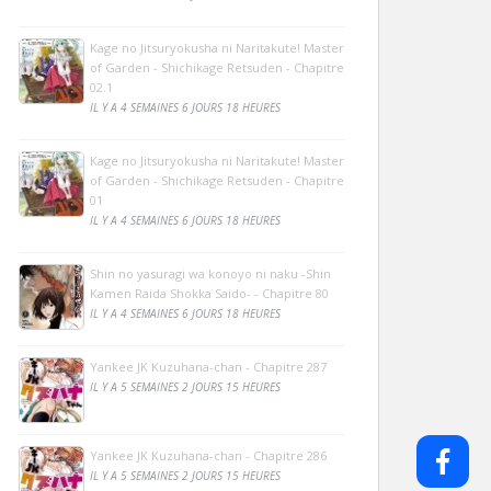
Kage no Jitsuryokusha ni Naritakute! Master
of Garden - Shichikage Retsuden - Chapitre
02.1
IL Y A 4 SEMAINES 6 JOURS 18 HEURES
Kage no Jitsuryokusha ni Naritakute! Master
of Garden - Shichikage Retsuden - Chapitre
01
IL Y A 4 SEMAINES 6 JOURS 18 HEURES
Shin no yasuragi wa konoyo ni naku -Shin
Kamen Raida Shokka Saido- - Chapitre 80
IL Y A 4 SEMAINES 6 JOURS 18 HEURES
Yankee JK Kuzuhana-chan - Chapitre 287
IL Y A 5 SEMAINES 2 JOURS 15 HEURES
Yankee JK Kuzuhana-chan - Chapitre 286
IL Y A 5 SEMAINES 2 JOURS 15 HEURES