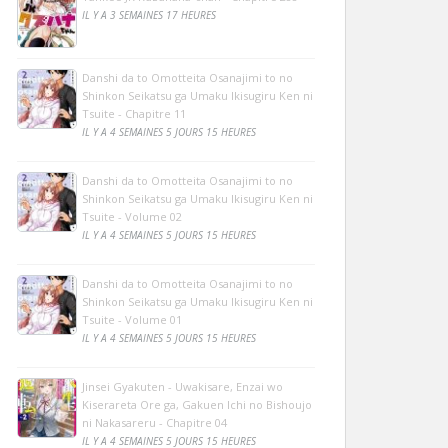
IL Y A 3 SEMAINES 17 HEURES
Danshi da to Omotteita Osanajimi to no
Shinkon Seikatsu ga Umaku Ikisugiru Ken ni
Tsuite - Chapitre 11
IL Y A 4 SEMAINES 5 JOURS 15 HEURES
Danshi da to Omotteita Osanajimi to no
Shinkon Seikatsu ga Umaku Ikisugiru Ken ni
Tsuite - Volume 02
IL Y A 4 SEMAINES 5 JOURS 15 HEURES
Danshi da to Omotteita Osanajimi to no
Shinkon Seikatsu ga Umaku Ikisugiru Ken ni
Tsuite - Volume 01
IL Y A 4 SEMAINES 5 JOURS 15 HEURES
Jinsei Gyakuten - Uwakisare, Enzai wo
Kiserareta Ore ga, Gakuen Ichi no Bishoujo
ni Nakasareru - Chapitre 04
IL Y A 4 SEMAINES 5 JOURS 15 HEURES