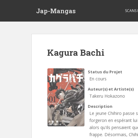
Skip to main content
Jap-Mangas
SCANS
Kagura Bachi
Status du Projet
En cours
Auteur(s) et Artiste(s)
Takeru Hokazono
Description
Le jeune Chihiro passe s
forgeron en espérant lui
alors qu'ils pensaient qu
frappe. Désormais, Chihi