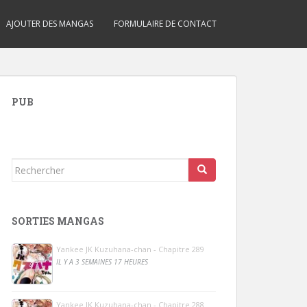
AJOUTER DES MANGAS
FORMULAIRE DE CONTACT
PUB
Rechercher...
SORTIES MANGAS
Yankee JK Kuzuhana-chan - Chapitre 289
IL Y A 3 SEMAINES 17 HEURES
Yankee JK Kuzuhana-chan - Chapitre 288