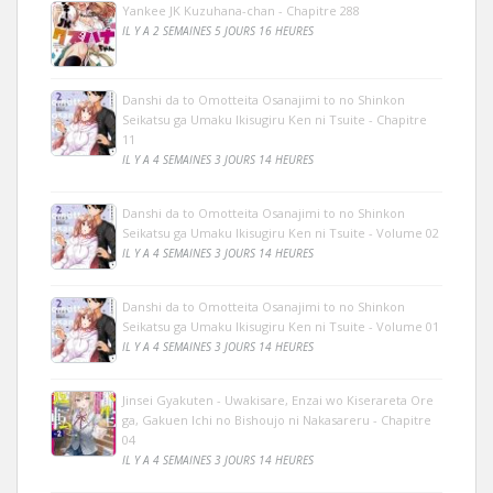
Yankee JK Kuzuhana-chan - Chapitre 288
IL Y A 2 SEMAINES 5 JOURS 16 HEURES
Danshi da to Omotteita Osanajimi to no Shinkon
Seikatsu ga Umaku Ikisugiru Ken ni Tsuite - Chapitre
11
IL Y A 4 SEMAINES 3 JOURS 14 HEURES
Danshi da to Omotteita Osanajimi to no Shinkon
Seikatsu ga Umaku Ikisugiru Ken ni Tsuite - Volume 02
IL Y A 4 SEMAINES 3 JOURS 14 HEURES
Danshi da to Omotteita Osanajimi to no Shinkon
Seikatsu ga Umaku Ikisugiru Ken ni Tsuite - Volume 01
IL Y A 4 SEMAINES 3 JOURS 14 HEURES
Jinsei Gyakuten - Uwakisare, Enzai wo Kiserareta Ore
ga, Gakuen Ichi no Bishoujo ni Nakasareru - Chapitre
04
IL Y A 4 SEMAINES 3 JOURS 14 HEURES