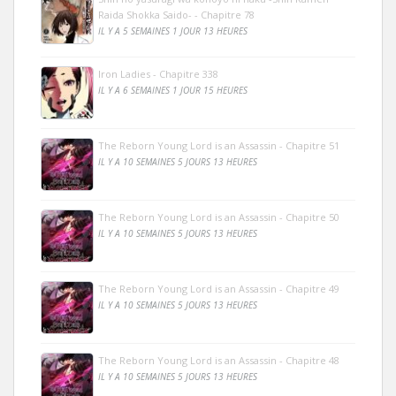
Raida Shokka Saido- - Chapitre 78
IL Y A 5 SEMAINES 1 JOUR 13 HEURES
Iron Ladies - Chapitre 338
IL Y A 6 SEMAINES 1 JOUR 15 HEURES
The Reborn Young Lord is an Assassin - Chapitre 51
IL Y A 10 SEMAINES 5 JOURS 13 HEURES
The Reborn Young Lord is an Assassin - Chapitre 50
IL Y A 10 SEMAINES 5 JOURS 13 HEURES
The Reborn Young Lord is an Assassin - Chapitre 49
IL Y A 10 SEMAINES 5 JOURS 13 HEURES
The Reborn Young Lord is an Assassin - Chapitre 48
IL Y A 10 SEMAINES 5 JOURS 13 HEURES