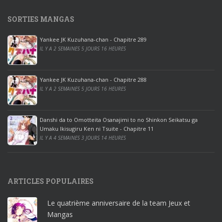
1
SORTIES MANGAS
0
p
Yankee JK Kuzuhana-chan - Chapitre 289
r
IL Y A 2 SEMAINES 5 JOURS 16 HEURES
o
o
ff
Yankee JK Kuzuhana-chan - Chapitre 288
IL Y A 2 SEMAINES 5 JOURS 16 HEURES
i
c
e
Danshi da to Omotteita Osanajimi to no Shinkon Seikatsu ga
2
Umaku Ikisugiru Ken ni Tsuite - Chapitre 11
0
IL Y A 4 SEMAINES 3 JOURS 14 HEURES
1
9
p
ARTICLES POPULAIRES
r
o
Le quatrième anniversaire de la team Jeux et
o
Mangas
ff