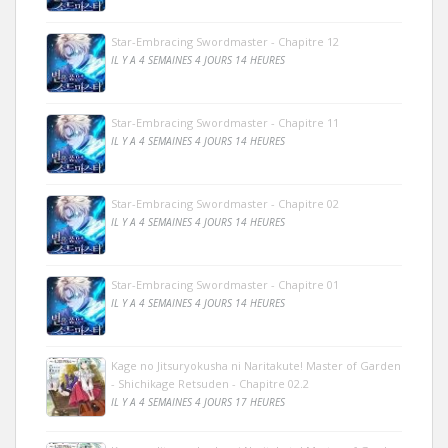
Star-Embracing Swordmaster - Chapitre 12
IL Y A 4 SEMAINES 4 JOURS 14 HEURES
Star-Embracing Swordmaster - Chapitre 11
IL Y A 4 SEMAINES 4 JOURS 14 HEURES
Star-Embracing Swordmaster - Chapitre 02
IL Y A 4 SEMAINES 4 JOURS 14 HEURES
Star-Embracing Swordmaster - Chapitre 01
IL Y A 4 SEMAINES 4 JOURS 14 HEURES
Kage no Jitsuryokusha ni Naritakute! Master of Garden
- Shichikage Retsuden - Chapitre 02.2
IL Y A 4 SEMAINES 4 JOURS 17 HEURES