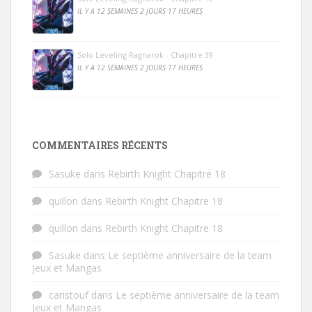
IL Y A 12 SEMAINES 2 JOURS 17 HEURES
Solo Leveling Ragnarok - Chapitre 39
IL Y A 12 SEMAINES 2 JOURS 17 HEURES
COMMENTAIRES RÉCENTS
Sasuke
dans
Rebirth Knight Chapitre 18
quillon
dans
Rebirth Knight Chapitre 18
quillon
dans
Rebirth Knight Chapitre 18
Sasuke
dans
Le septième anniversaire de la team
Jeux et Mangas
caristouf
dans
Le septième anniversaire de la team
Jeux et Mangas