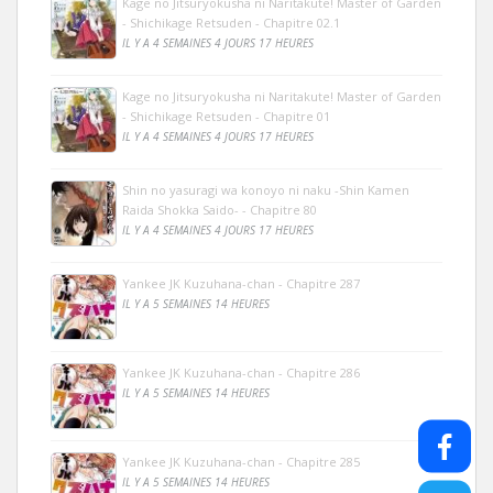
Kage no Jitsuryokusha ni Naritakute! Master of Garden
- Shichikage Retsuden - Chapitre 02.1
IL Y A 4 SEMAINES 4 JOURS 17 HEURES
Kage no Jitsuryokusha ni Naritakute! Master of Garden
- Shichikage Retsuden - Chapitre 01
IL Y A 4 SEMAINES 4 JOURS 17 HEURES
Shin no yasuragi wa konoyo ni naku -Shin Kamen
Raida Shokka Saido- - Chapitre 80
IL Y A 4 SEMAINES 4 JOURS 17 HEURES
Yankee JK Kuzuhana-chan - Chapitre 287
IL Y A 5 SEMAINES 14 HEURES
Yankee JK Kuzuhana-chan - Chapitre 286
IL Y A 5 SEMAINES 14 HEURES
Yankee JK Kuzuhana-chan - Chapitre 285
IL Y A 5 SEMAINES 14 HEURES