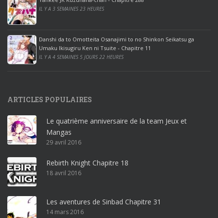
IL Y A 3 SEMAINES 23 HEURES
i
c
e
Danshi da to Omotteita Osanajimi to no Shinkon Seikatsu ga
2
Umaku Ikisugiru Ken ni Tsuite - Chapitre 11
0
IL Y A 4 SEMAINES 5 JOURS 22 HEURES
1
9
p
ARTICLES POPULAIRES
r
o
Le quatrième anniversaire de la team Jeux et
o
Mangas
ff
29 avril 2016
i
c
Rebirth Knight Chapitre 18
e
18 avril 2016
3
6
5
Les aventures de Sinbad Chapitre 31
p
14 mars 2016