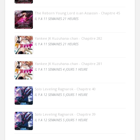
The Reborn Young Lord is an Assassin - Chapitre 45
IL Y A 11 SEMAINES 21 HEURES
Yankee JK Kuzuhana-chan - Chapitre 282
IL Y A 11 SEMAINES 21 HEURES
Yankee JK Kuzuhana-chan - Chapitre 281
IL Y A 11 SEMAINES 4 JOURS 1 HEURE
Solo Leveling Ragnarok - Chapitre 40
IL Y A 12 SEMAINES 5 JOURS 1 HEURE
Solo Leveling Ragnarok - Chapitre 39
IL Y A 12 SEMAINES 5 JOURS 1 HEURE