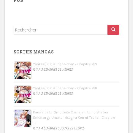
PUB
Rechercher...
SORTIES MANGAS
Yankee JK Kuzuhana-chan - Chapitre 289
IL Y A 3 SEMAINES 23 HEURES
Yankee JK Kuzuhana-chan - Chapitre 288
IL Y A 3 SEMAINES 23 HEURES
Danshi da to Omotteita Osanajimi to no Shinkon
Seikatsu ga Umaku Ikisugiru Ken ni Tsuite - Chapitre
11
IL Y A 4 SEMAINES 5 JOURS 22 HEURES