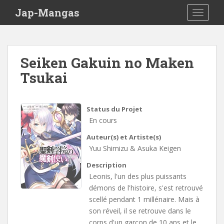
Skip to main content
Jap-Mangas
TOGGLE
Seiken Gakuin no Maken
Tsukai
Status du Projet
En cours
Auteur(s) et Artiste(s)
Yuu Shimizu & Asuka Keigen
Description
Leonis, l'un des plus puissants
démons de l'histoire, s'est retrouvé
scellé pendant 1 millénaire. Mais à
son réveil, il se retrouve dans le
corps d'un garçon de 10 ans et le