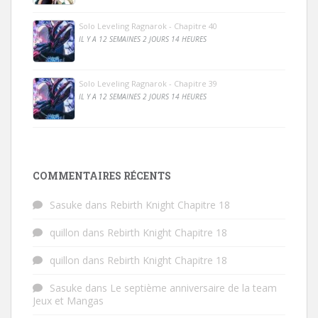
Solo Leveling Ragnarok - Chapitre 40
IL Y A 12 SEMAINES 2 JOURS 14 HEURES
Solo Leveling Ragnarok - Chapitre 39
IL Y A 12 SEMAINES 2 JOURS 14 HEURES
COMMENTAIRES RÉCENTS
Sasuke
dans
Rebirth Knight Chapitre 18
quillon
dans
Rebirth Knight Chapitre 18
quillon
dans
Rebirth Knight Chapitre 18
Sasuke
dans
Le septième anniversaire de la team
Jeux et Mangas