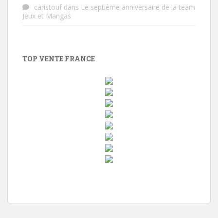
caristouf
dans
Le septième anniversaire de la team
Jeux et Mangas
TOP VENTE FRANCE
w
i
n
d
o