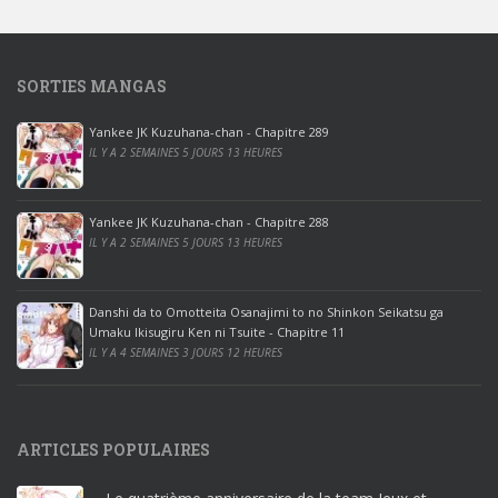
w
s
1
SORTIES MANGAS
0
p
Yankee JK Kuzuhana-chan - Chapitre 289
r
IL Y A 2 SEMAINES 5 JOURS 13 HEURES
o
o
ff
Yankee JK Kuzuhana-chan - Chapitre 288
IL Y A 2 SEMAINES 5 JOURS 13 HEURES
i
c
e
Danshi da to Omotteita Osanajimi to no Shinkon Seikatsu ga
2
Umaku Ikisugiru Ken ni Tsuite - Chapitre 11
0
IL Y A 4 SEMAINES 3 JOURS 12 HEURES
1
9
p
ARTICLES POPULAIRES
r
o