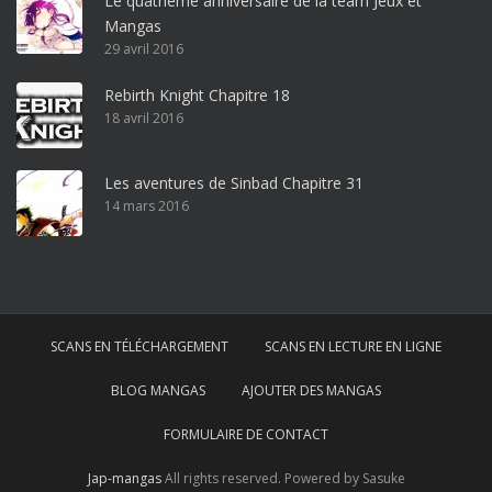
Le quatrième anniversaire de la team Jeux et
o
Mangas
ff
29 avril 2016
i
c
Rebirth Knight Chapitre 18
e
18 avril 2016
3
6
5
Les aventures de Sinbad Chapitre 31
p
14 mars 2016
r
o
w
i
n
SCANS EN TÉLÉCHARGEMENT
SCANS EN LECTURE EN LIGNE
d
o
BLOG MANGAS
AJOUTER DES MANGAS
w
s
FORMULAIRE DE CONTACT
1
Jap-mangas
All rights reserved. Powered by Sasuke
0