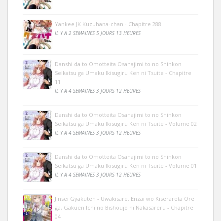
Yankee JK Kuzuhana-chan - Chapitre 288
IL Y A 2 SEMAINES 5 JOURS 13 HEURES
Danshi da to Omotteita Osanajimi to no Shinkon
Seikatsu ga Umaku Ikisugiru Ken ni Tsuite - Chapitre
11
IL Y A 4 SEMAINES 3 JOURS 12 HEURES
Danshi da to Omotteita Osanajimi to no Shinkon
Seikatsu ga Umaku Ikisugiru Ken ni Tsuite - Volume 02
IL Y A 4 SEMAINES 3 JOURS 12 HEURES
Danshi da to Omotteita Osanajimi to no Shinkon
Seikatsu ga Umaku Ikisugiru Ken ni Tsuite - Volume 01
IL Y A 4 SEMAINES 3 JOURS 12 HEURES
Jinsei Gyakuten - Uwakisare, Enzai wo Kiserareta Ore
ga, Gakuen Ichi no Bishoujo ni Nakasareru - Chapitre
04