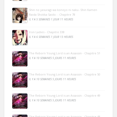
Shin no yasuragi wa konoyo ni naku -Shin Kamen
Raida Shokka Saido- - Chapitre 78
IL Y A 5 SEMAINES 1 JOUR 11 HEURES
Iron Ladies - Chapitre 338
IL Y A 6 SEMAINES 1 JOUR 13 HEURES
The Reborn Young Lord is an Assassin - Chapitre 51
IL Y A 10 SEMAINES 5 JOURS 11 HEURES
The Reborn Young Lord is an Assassin - Chapitre 50
IL Y A 10 SEMAINES 5 JOURS 11 HEURES
The Reborn Young Lord is an Assassin - Chapitre 49
IL Y A 10 SEMAINES 5 JOURS 11 HEURES
The Reborn Young Lord is an Assassin - Chapitre 48