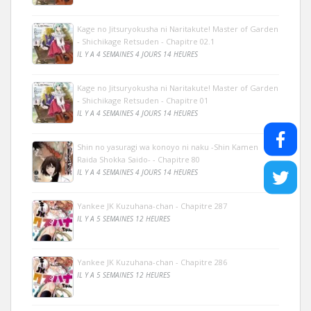
Kage no Jitsuryokusha ni Naritakute! Master of Garden
- Shichikage Retsuden - Chapitre 02.1
IL Y A 4 SEMAINES 4 JOURS 14 HEURES
Kage no Jitsuryokusha ni Naritakute! Master of Garden
- Shichikage Retsuden - Chapitre 01
IL Y A 4 SEMAINES 4 JOURS 14 HEURES
Shin no yasuragi wa konoyo ni naku -Shin Kamen
Raida Shokka Saido- - Chapitre 80
IL Y A 4 SEMAINES 4 JOURS 14 HEURES
Yankee JK Kuzuhana-chan - Chapitre 287
IL Y A 5 SEMAINES 12 HEURES
Yankee JK Kuzuhana-chan - Chapitre 286
IL Y A 5 SEMAINES 12 HEURES