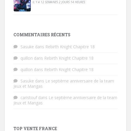
IL Y A 12 SEMAINES 2 JOURS 14 HEURES
COMMENTAIRES RÉCENTS
Sasuke
dans
Rebirth Knight Chapitre 18
quillon
dans
Rebirth Knight Chapitre 18
quillon
dans
Rebirth Knight Chapitre 18
Sasuke
dans
Le septième anniversaire de la team
Jeux et Mangas
caristouf
dans
Le septième anniversaire de la team
Jeux et Mangas
TOP VENTE FRANCE