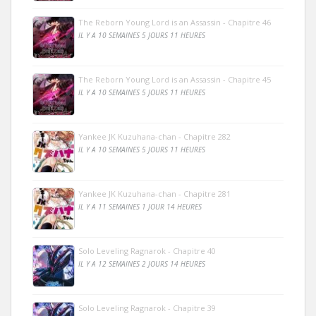
The Reborn Young Lord is an Assassin - Chapitre 46
IL Y A 10 SEMAINES 5 JOURS 11 HEURES
The Reborn Young Lord is an Assassin - Chapitre 45
IL Y A 10 SEMAINES 5 JOURS 11 HEURES
Yankee JK Kuzuhana-chan - Chapitre 282
IL Y A 10 SEMAINES 5 JOURS 11 HEURES
Yankee JK Kuzuhana-chan - Chapitre 281
IL Y A 11 SEMAINES 1 JOUR 14 HEURES
Solo Leveling Ragnarok - Chapitre 40
IL Y A 12 SEMAINES 2 JOURS 14 HEURES
Solo Leveling Ragnarok - Chapitre 39