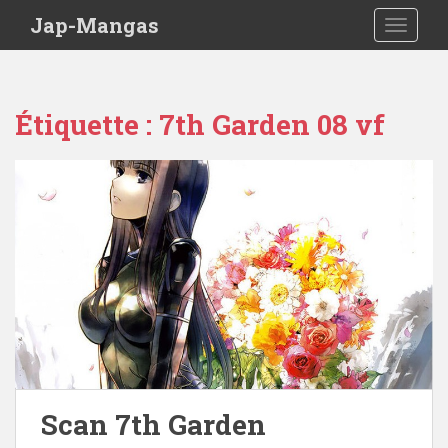
Skip to main content
Jap-Mangas
TOGGLE
Étiquette :
7th Garden 08 vf
Scan 7th Garden