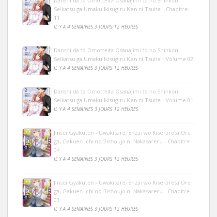
Danshi da to Omotteita Osanajimi to no Shinkon
Seikatsu ga Umaku Ikisugiru Ken ni Tsuite - Chapitre
11
IL Y A 4 SEMAINES 3 JOURS 12 HEURES
Danshi da to Omotteita Osanajimi to no Shinkon
Seikatsu ga Umaku Ikisugiru Ken ni Tsuite - Volume 02
IL Y A 4 SEMAINES 3 JOURS 12 HEURES
Danshi da to Omotteita Osanajimi to no Shinkon
Seikatsu ga Umaku Ikisugiru Ken ni Tsuite - Volume 01
IL Y A 4 SEMAINES 3 JOURS 12 HEURES
Jinsei Gyakuten - Uwakisare, Enzai wo Kiserareta Ore
ga, Gakuen Ichi no Bishoujo ni Nakasareru - Chapitre
04
IL Y A 4 SEMAINES 3 JOURS 12 HEURES
Jinsei Gyakuten - Uwakisare, Enzai wo Kiserareta Ore
ga, Gakuen Ichi no Bishoujo ni Nakasareru - Chapitre
03
IL Y A 4 SEMAINES 3 JOURS 12 HEURES