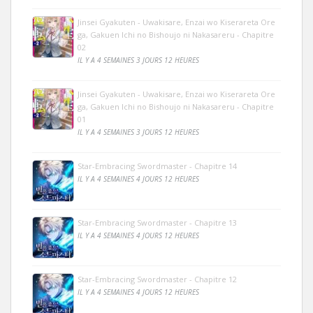
Jinsei Gyakuten - Uwakisare, Enzai wo Kiserareta Ore
ga, Gakuen Ichi no Bishoujo ni Nakasareru - Chapitre
02
IL Y A 4 SEMAINES 3 JOURS 12 HEURES
Jinsei Gyakuten - Uwakisare, Enzai wo Kiserareta Ore
ga, Gakuen Ichi no Bishoujo ni Nakasareru - Chapitre
01
IL Y A 4 SEMAINES 3 JOURS 12 HEURES
Star-Embracing Swordmaster - Chapitre 14
IL Y A 4 SEMAINES 4 JOURS 12 HEURES
Star-Embracing Swordmaster - Chapitre 13
IL Y A 4 SEMAINES 4 JOURS 12 HEURES
Star-Embracing Swordmaster - Chapitre 12
IL Y A 4 SEMAINES 4 JOURS 12 HEURES