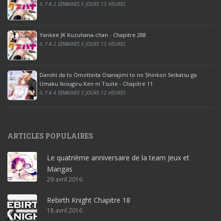
r
IL Y A 2 SEMAINES 5 JOURS 13 HEURES
o
o
ff
Yankee JK Kuzuhana-chan - Chapitre 288
IL Y A 2 SEMAINES 5 JOURS 13 HEURES
i
c
e
Danshi da to Omotteita Osanajimi to no Shinkon Seikatsu ga
2
Umaku Ikisugiru Ken ni Tsuite - Chapitre 11
0
IL Y A 4 SEMAINES 3 JOURS 12 HEURES
1
9
p
ARTICLES POPULAIRES
r
o
Le quatrième anniversaire de la team Jeux et
o
Mangas
ff
29 avril 2016
i
c
Rebirth Knight Chapitre 18
e
18 avril 2016
3