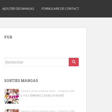
AJOUTER DES MANGAS
FORMULAIRE DE CONTACT
PUB
Rechercher...
SORTIES MANGAS
Yankee JK Kuzuhana-chan - Chapitre 289
IL Y A 2 SEMAINES 5 JOURS 20 HEURES
Yankee JK Kuzuhana-chan - Chapitre 288