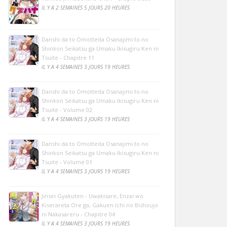
IL Y A 2 SEMAINES 5 JOURS 20 HEURES
Danshi da to Omotteita Osanajimi to no
Shinkon Seikatsu ga Umaku Ikisugiru Ken ni
Tsuite - Chapitre 11
IL Y A 4 SEMAINES 3 JOURS 19 HEURES
Danshi da to Omotteita Osanajimi to no
Shinkon Seikatsu ga Umaku Ikisugiru Ken ni
Tsuite - Volume 02
IL Y A 4 SEMAINES 3 JOURS 19 HEURES
Danshi da to Omotteita Osanajimi to no
Shinkon Seikatsu ga Umaku Ikisugiru Ken ni
Tsuite - Volume 01
IL Y A 4 SEMAINES 3 JOURS 19 HEURES
Jinsei Gyakuten - Uwakisare, Enzai wo
Kiserareta Ore ga, Gakuen Ichi no Bishoujo
ni Nakasareru - Chapitre 04
IL Y A 4 SEMAINES 3 JOURS 19 HEURES