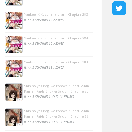
Yankee JK Kuzuhana-chan - Chapitre 285
IL Y A 5 SEMAINES 19 HEURES
Yankee JK Kuzuhana-chan - Chapitre 284
IL Y A 5 SEMAINES 19 HEURES
Yankee JK Kuzuhana-chan - Chapitre 283
IL Y A 5 SEMAINES 19 HEURES
Shin no yasuragi wa konoyo ni naku -Shin
Kamen Raida Shokka Saido- - Chapitre 87
IL Y A 5 SEMAINES 1 JOUR 18 HEURES
Shin no yasuragi wa konoyo ni naku -Shin
Kamen Raida Shokka Saido- - Chapitre 86
IL Y A 5 SEMAINES 1 JOUR 18 HEURES