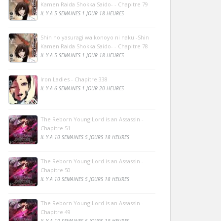
Kamen Raida Shokka Saido- - Chapitre 79
IL Y A 5 SEMAINES 1 JOUR 18 HEURES
Shin no yasuragi wa konoyo ni naku -Shin
Kamen Raida Shokka Saido- - Chapitre 78
IL Y A 5 SEMAINES 1 JOUR 18 HEURES
Iron Ladies - Chapitre 338
IL Y A 6 SEMAINES 1 JOUR 20 HEURES
The Reborn Young Lord is an Assassin -
Chapitre 51
IL Y A 10 SEMAINES 5 JOURS 18 HEURES
The Reborn Young Lord is an Assassin -
Chapitre 50
IL Y A 10 SEMAINES 5 JOURS 18 HEURES
The Reborn Young Lord is an Assassin -
Chapitre 49