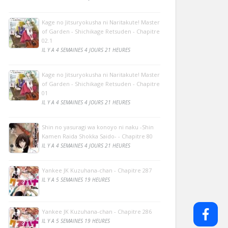
Kage no Jitsuryokusha ni Naritakute! Master
of Garden - Shichikage Retsuden - Chapitre
02.1
IL Y A 4 SEMAINES 4 JOURS 21 HEURES
Kage no Jitsuryokusha ni Naritakute! Master
of Garden - Shichikage Retsuden - Chapitre
01
IL Y A 4 SEMAINES 4 JOURS 21 HEURES
Shin no yasuragi wa konoyo ni naku -Shin
Kamen Raida Shokka Saido- - Chapitre 80
IL Y A 4 SEMAINES 4 JOURS 21 HEURES
Yankee JK Kuzuhana-chan - Chapitre 287
IL Y A 5 SEMAINES 19 HEURES
Yankee JK Kuzuhana-chan - Chapitre 286
IL Y A 5 SEMAINES 19 HEURES