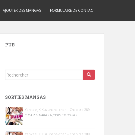
AJOUTER DES MANGAS
FORMULAIRE DE CONTACT
PUB
Rechercher...
SORTIES MANGAS
Yankee JK Kuzuhana-chan - Chapitre 289
IL Y A 2 SEMAINES 6 JOURS 18 HEURES
Yankee JK Kuzuhana-chan - Chapitre 288