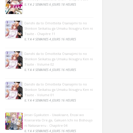
IL Y A 2 SEMAINES 6 JOURS 18 HEURES
Danshi da to Omotteita Osanajimi to no
Shinkon Seikatsu ga Umaku Ikisugiru Ken ni
Tsuite - Chapitre 11
IL Y A 4 SEMAINES 4 JOURS 16 HEURES
Danshi da to Omotteita Osanajimi to no
Shinkon Seikatsu ga Umaku Ikisugiru Ken ni
Tsuite - Volume 02
IL Y A 4 SEMAINES 4 JOURS 16 HEURES
Danshi da to Omotteita Osanajimi to no
Shinkon Seikatsu ga Umaku Ikisugiru Ken ni
Tsuite - Volume 01
IL Y A 4 SEMAINES 4 JOURS 16 HEURES
Jinsei Gyakuten - Uwakisare, Enzai wo
Kiserareta Ore ga, Gakuen Ichi no Bishoujo
ni Nakasareru - Chapitre 04
IL Y A 4 SEMAINES 4 JOURS 16 HEURES