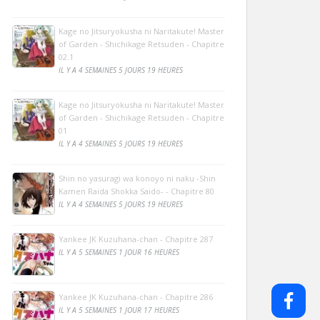
Kage no Jitsuryokusha ni Naritakute! Master
of Garden - Shichikage Retsuden - Chapitre
02.1
IL Y A 4 SEMAINES 5 JOURS 19 HEURES
Kage no Jitsuryokusha ni Naritakute! Master
of Garden - Shichikage Retsuden - Chapitre
01
IL Y A 4 SEMAINES 5 JOURS 19 HEURES
Shin no yasuragi wa konoyo ni naku -Shin
Kamen Raida Shokka Saido- - Chapitre 80
IL Y A 4 SEMAINES 5 JOURS 19 HEURES
Yankee JK Kuzuhana-chan - Chapitre 287
IL Y A 5 SEMAINES 1 JOUR 16 HEURES
Yankee JK Kuzuhana-chan - Chapitre 286
IL Y A 5 SEMAINES 1 JOUR 17 HEURES