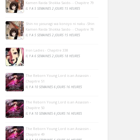
Kamen Raida Shokka Saido- - Chapitre 79
IL Y A 5 SEMAINES 2 JOURS 15 HEURES
Shin no yasuragi wa konoyo ni naku -Shin
Kamen Raida Shokka Saido- - Chapitre 78
IL Y A 5 SEMAINES 2 JOURS 15 HEURES
Iron Ladies - Chapitre 338
IL Y A 6 SEMAINES 2 JOURS 18 HEURES
The Reborn Young Lord is an Assassin -
Chapitre 51
IL Y A 10 SEMAINES 6 JOURS 16 HEURES
The Reborn Young Lord is an Assassin -
Chapitre 50
IL Y A 10 SEMAINES 6 JOURS 16 HEURES
The Reborn Young Lord is an Assassin -
Chapitre 49