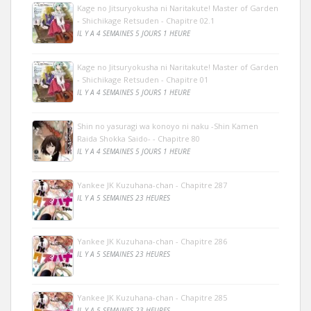
Kage no Jitsuryokusha ni Naritakute! Master of Garden
- Shichikage Retsuden - Chapitre 02.1
IL Y A 4 SEMAINES 5 JOURS 1 HEURE
Kage no Jitsuryokusha ni Naritakute! Master of Garden
- Shichikage Retsuden - Chapitre 01
IL Y A 4 SEMAINES 5 JOURS 1 HEURE
Shin no yasuragi wa konoyo ni naku -Shin Kamen
Raida Shokka Saido- - Chapitre 80
IL Y A 4 SEMAINES 5 JOURS 1 HEURE
Yankee JK Kuzuhana-chan - Chapitre 287
IL Y A 5 SEMAINES 23 HEURES
Yankee JK Kuzuhana-chan - Chapitre 286
IL Y A 5 SEMAINES 23 HEURES
Yankee JK Kuzuhana-chan - Chapitre 285
IL Y A 5 SEMAINES 23 HEURES