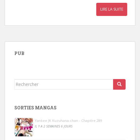
LIRE LA SUITE
PUB
Rechercher...
SORTIES MANGAS
Yankee JK Kuzuhana-chan - Chapitre 289
IL Y A 2 SEMAINES 6 JOURS