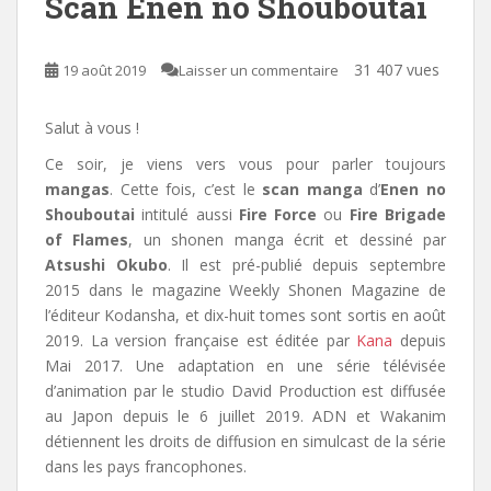
Scan Enen no Shouboutai
31 407 vues
19 août 2019
Laisser un commentaire
Salut à vous !
Ce soir, je viens vers vous pour parler toujours
mangas
. Cette fois, c’est le
scan manga
d’
Enen no
Shouboutai
intitulé aussi
Fire Force
ou
Fire Brigade
of Flames
,
un shonen manga écrit et dessiné par
Atsushi Okubo
. Il est pré-publié depuis septembre
2015 dans le magazine Weekly Shonen Magazine de
l’éditeur Kodansha, et dix-huit tomes sont sortis en août
2019. La version française est éditée par
Kana
depuis
Mai 2017. Une adaptation en une série télévisée
d’animation par le studio David Production est diffusée
au Japon depuis le 6 juillet 2019. ADN et Wakanim
détiennent les droits de diffusion en simulcast de la série
dans les pays francophones.