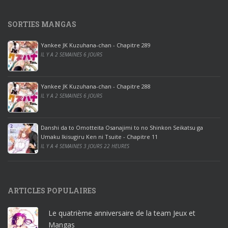
s
1
SORTIES MANGAS
0
p
Yankee JK Kuzuhana-chan - Chapitre 289
r
IL Y A 2 SEMAINES 6 JOURS
o
o
ff
Yankee JK Kuzuhana-chan - Chapitre 288
IL Y A 2 SEMAINES 6 JOURS
i
c
e
Danshi da to Omotteita Osanajimi to no Shinkon Seikatsu ga
2
Umaku Ikisugiru Ken ni Tsuite - Chapitre 11
0
IL Y A 4 SEMAINES 3 JOURS 22 HEURES
1
9
p
ARTICLES POPULAIRES
r
o
Le quatrième anniversaire de la team Jeux et
o
Mangas
ff