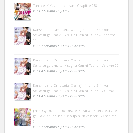
Yankee JK Kuzuhana-chan - Chapitre 288
IL Y A 2 SEMAINES 6 JOURS
Danshi da to Omotteita Osanajimi to no Shinkon
Seikatsu ga Umaku Ikisugiru Ken ni Tsuite - Chapitre
11
IL Y A 4 SEMAINES 3 JOURS 22 HEURES
Danshi da to Omotteita Osanajimi to no Shinkon
Seikatsu ga Umaku Ikisugiru Ken ni Tsuite - Volume 02
IL Y A 4 SEMAINES 3 JOURS 22 HEURES
Danshi da to Omotteita Osanajimi to no Shinkon
Seikatsu ga Umaku Ikisugiru Ken ni Tsuite - Volume 01
IL Y A 4 SEMAINES 3 JOURS 22 HEURES
Jinsei Gyakuten - Uwakisare, Enzai wo Kiserareta Ore
ga, Gakuen Ichi no Bishoujo ni Nakasareru - Chapitre
04
IL Y A 4 SEMAINES 3 JOURS 22 HEURES