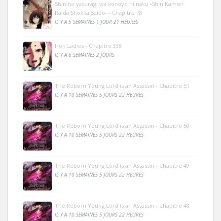
Shin no yasuragi wa konoyo ni naku -Shin Kamen
Raida Shokka Saido- - Chapitre 78
IL Y A 5 SEMAINES 1 JOUR 21 HEURES
Iron Ladies - Chapitre 338
IL Y A 6 SEMAINES 2 JOURS
The Reborn Young Lord is an Assassin - Chapitre 51
IL Y A 10 SEMAINES 5 JOURS 22 HEURES
The Reborn Young Lord is an Assassin - Chapitre 50
IL Y A 10 SEMAINES 5 JOURS 22 HEURES
The Reborn Young Lord is an Assassin - Chapitre 49
IL Y A 10 SEMAINES 5 JOURS 22 HEURES
The Reborn Young Lord is an Assassin - Chapitre 48
IL Y A 10 SEMAINES 5 JOURS 22 HEURES