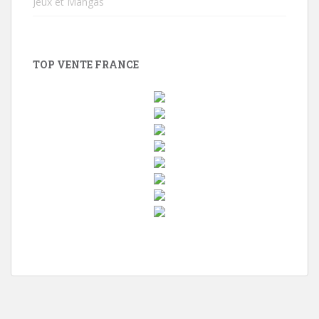
Jeux et Mangas
TOP VENTE FRANCE
w
i
n
d
o
w