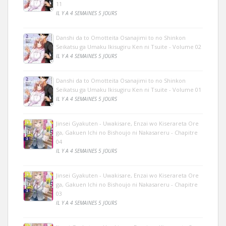
11
IL Y A 4 SEMAINES 5 JOURS
Danshi da to Omotteita Osanajimi to no Shinkon
Seikatsu ga Umaku Ikisugiru Ken ni Tsuite - Volume 02
IL Y A 4 SEMAINES 5 JOURS
Danshi da to Omotteita Osanajimi to no Shinkon
Seikatsu ga Umaku Ikisugiru Ken ni Tsuite - Volume 01
IL Y A 4 SEMAINES 5 JOURS
Jinsei Gyakuten - Uwakisare, Enzai wo Kiserareta Ore
ga, Gakuen Ichi no Bishoujo ni Nakasareru - Chapitre
04
IL Y A 4 SEMAINES 5 JOURS
Jinsei Gyakuten - Uwakisare, Enzai wo Kiserareta Ore
ga, Gakuen Ichi no Bishoujo ni Nakasareru - Chapitre
03
IL Y A 4 SEMAINES 5 JOURS