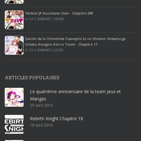
o
ff
Yankee JK Kuzuhana-chan - Chapitre 288
IL Y A 3 SEMAINES 1 HEURE
i
c
e
Danshi da to Omotteita Osanajimi to no Shinkon Seikatsu ga
2
Umaku Ikisugiru Ken ni Tsuite - Chapitre 11
0
IL Y A 4 SEMAINES 5 JOURS
1
9
p
ARTICLES POPULAIRES
r
o
Le quatrième anniversaire de la team Jeux et
o
Mangas
ff
29 avril 2016
i
c
Rebirth Knight Chapitre 18
e
18 avril 2016
3
6