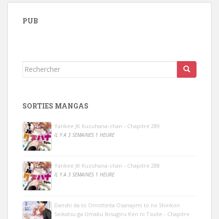
PUB
Rechercher...
SORTIES MANGAS
Yankee JK Kuzuhana-chan - Chapitre 289
IL Y A 3 SEMAINES 1 HEURE
Yankee JK Kuzuhana-chan - Chapitre 288
IL Y A 3 SEMAINES 1 HEURE
Danshi da to Omotteita Osanajimi to no Shinkon
Seikatsu ga Umaku Ikisugiru Ken ni Tsuite - Chapitre