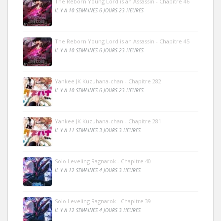
The Reborn Young Lord is an Assassin - Chapitre 46
IL Y A 10 SEMAINES 6 JOURS 23 HEURES
The Reborn Young Lord is an Assassin - Chapitre 45
IL Y A 10 SEMAINES 6 JOURS 23 HEURES
Yankee JK Kuzuhana-chan - Chapitre 282
IL Y A 10 SEMAINES 6 JOURS 23 HEURES
Yankee JK Kuzuhana-chan - Chapitre 281
IL Y A 11 SEMAINES 3 JOURS 3 HEURES
Solo Leveling Ragnarok - Chapitre 40
IL Y A 12 SEMAINES 4 JOURS 3 HEURES
Solo Leveling Ragnarok - Chapitre 39
IL Y A 12 SEMAINES 4 JOURS 3 HEURES