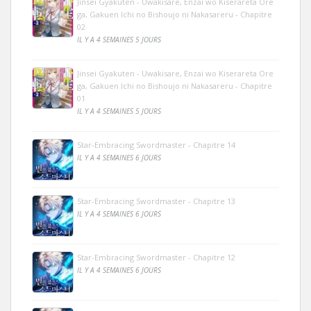
Jinsei Gyakuten - Uwakisare, Enzai wo Kiserareta Ore
ga, Gakuen Ichi no Bishoujo ni Nakasareru - Chapitre
02
IL Y A 4 SEMAINES 5 JOURS
Jinsei Gyakuten - Uwakisare, Enzai wo Kiserareta Ore
ga, Gakuen Ichi no Bishoujo ni Nakasareru - Chapitre
01
IL Y A 4 SEMAINES 5 JOURS
Star-Embracing Swordmaster - Chapitre 14
IL Y A 4 SEMAINES 6 JOURS
Star-Embracing Swordmaster - Chapitre 13
IL Y A 4 SEMAINES 6 JOURS
Star-Embracing Swordmaster - Chapitre 12
IL Y A 4 SEMAINES 6 JOURS