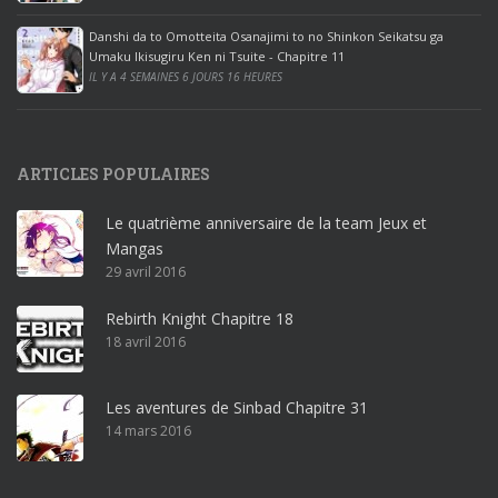
e
Danshi da to Omotteita Osanajimi to no Shinkon Seikatsu ga
2
Umaku Ikisugiru Ken ni Tsuite - Chapitre 11
0
IL Y A 4 SEMAINES 6 JOURS 16 HEURES
1
9
p
ARTICLES POPULAIRES
r
o
Le quatrième anniversaire de la team Jeux et
o
Mangas
ff
29 avril 2016
i
c
Rebirth Knight Chapitre 18
e
18 avril 2016
3
6
5
Les aventures de Sinbad Chapitre 31
p
14 mars 2016
r
o