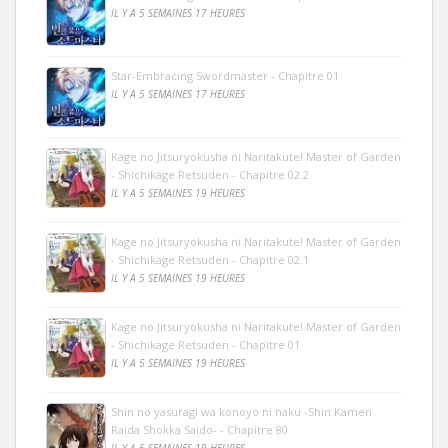
IL Y A 5 SEMAINES 17 HEURES
Star-Embracing Swordmaster - Chapitre 01
IL Y A 5 SEMAINES 17 HEURES
Kage no Jitsuryokusha ni Naritakute! Master of Garden
- Shichikage Retsuden - Chapitre 02.2
IL Y A 5 SEMAINES 19 HEURES
Kage no Jitsuryokusha ni Naritakute! Master of Garden
- Shichikage Retsuden - Chapitre 02.1
IL Y A 5 SEMAINES 19 HEURES
Kage no Jitsuryokusha ni Naritakute! Master of Garden
- Shichikage Retsuden - Chapitre 01
IL Y A 5 SEMAINES 19 HEURES
Shin no yasuragi wa konoyo ni naku -Shin Kamen
Raida Shokka Saido- - Chapitre 80