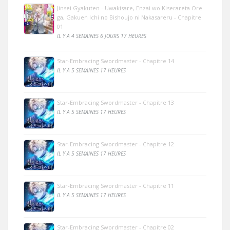
Jinsei Gyakuten - Uwakisare, Enzai wo Kiserareta Ore
ga, Gakuen Ichi no Bishoujo ni Nakasareru - Chapitre
01
IL Y A 4 SEMAINES 6 JOURS 17 HEURES
Star-Embracing Swordmaster - Chapitre 14
IL Y A 5 SEMAINES 17 HEURES
Star-Embracing Swordmaster - Chapitre 13
IL Y A 5 SEMAINES 17 HEURES
Star-Embracing Swordmaster - Chapitre 12
IL Y A 5 SEMAINES 17 HEURES
Star-Embracing Swordmaster - Chapitre 11
IL Y A 5 SEMAINES 17 HEURES
Star-Embracing Swordmaster - Chapitre 02