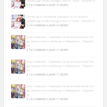
Seikatsu ga Umaku Ikisugiru Ken ni Tsuite - Volume 02
IL Y A 4 SEMAINES 6 JOURS 16 HEURES
Danshi da to Omotteita Osanajimi to no Shinkon
Seikatsu ga Umaku Ikisugiru Ken ni Tsuite - Volume 01
IL Y A 4 SEMAINES 6 JOURS 16 HEURES
Jinsei Gyakuten - Uwakisare, Enzai wo Kiserareta Ore
ga, Gakuen Ichi no Bishoujo ni Nakasareru - Chapitre
04
IL Y A 4 SEMAINES 6 JOURS 17 HEURES
Jinsei Gyakuten - Uwakisare, Enzai wo Kiserareta Ore
ga, Gakuen Ichi no Bishoujo ni Nakasareru - Chapitre
03
IL Y A 4 SEMAINES 6 JOURS 17 HEURES
Jinsei Gyakuten - Uwakisare, Enzai wo Kiserareta Ore
ga, Gakuen Ichi no Bishoujo ni Nakasareru - Chapitre
02
IL Y A 4 SEMAINES 6 JOURS 17 HEURES