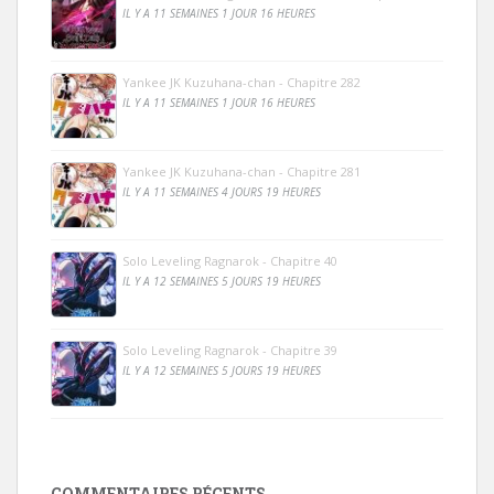
IL Y A 11 SEMAINES 1 JOUR 16 HEURES
Yankee JK Kuzuhana-chan - Chapitre 282
IL Y A 11 SEMAINES 1 JOUR 16 HEURES
Yankee JK Kuzuhana-chan - Chapitre 281
IL Y A 11 SEMAINES 4 JOURS 19 HEURES
Solo Leveling Ragnarok - Chapitre 40
IL Y A 12 SEMAINES 5 JOURS 19 HEURES
Solo Leveling Ragnarok - Chapitre 39
IL Y A 12 SEMAINES 5 JOURS 19 HEURES
COMMENTAIRES RÉCENTS