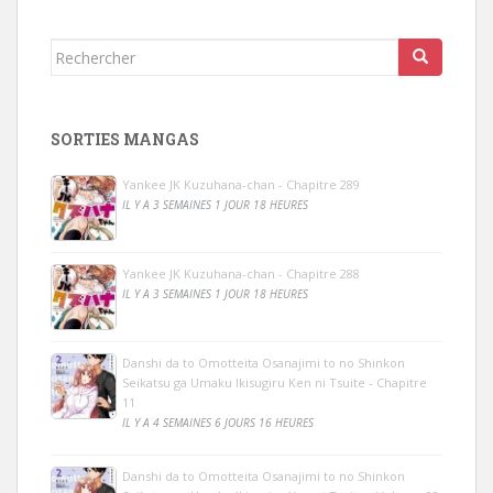
Rechercher...
SORTIES MANGAS
Yankee JK Kuzuhana-chan - Chapitre 289
IL Y A 3 SEMAINES 1 JOUR 18 HEURES
Yankee JK Kuzuhana-chan - Chapitre 288
IL Y A 3 SEMAINES 1 JOUR 18 HEURES
Danshi da to Omotteita Osanajimi to no Shinkon
Seikatsu ga Umaku Ikisugiru Ken ni Tsuite - Chapitre
11
IL Y A 4 SEMAINES 6 JOURS 16 HEURES
Danshi da to Omotteita Osanajimi to no Shinkon