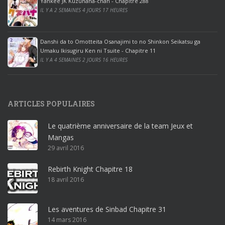
ff
Yankee JK Kuzuhana-chan - Chapitre 288
IL Y A 2 SEMAINES 4 JOURS 17 HEURES
i
c
e
Danshi da to Omotteita Osanajimi to no Shinkon Seikatsu ga
2
Umaku Ikisugiru Ken ni Tsuite - Chapitre 11
0
IL Y A 4 SEMAINES 2 JOURS 16 HEURES
1
9
p
ARTICLES POPULAIRES
r
o
Le quatrième anniversaire de la team Jeux et
o
Mangas
ff
29 avril 2016
i
c
Rebirth Knight Chapitre 18
e
18 avril 2016
3
6
5
Les aventures de Sinbad Chapitre 31
p
14 mars 2016