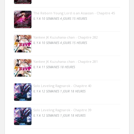
The Reborn Young Lord is an Assassin - Chapitre 45
IL Y A 10 SEMAINES 4 JOURS 15 HEURES
Yankee JK Kuzuhana-chan - Chapitre 282
IL Y A 10 SEMAINES 4 JOURS 15 HEURES
Yankee JK Kuzuhana-chan - Chapitre 281
IL Y A 11 SEMAINES 18 HEURES
Solo Leveling Ragnarok - Chapitre 40
IL Y A 12 SEMAINES 1 JOUR 18 HEURES
Solo Leveling Ragnarok - Chapitre 39
IL Y A 12 SEMAINES 1 JOUR 18 HEURES