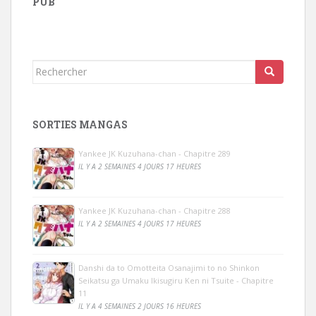
PUB
Rechercher...
SORTIES MANGAS
Yankee JK Kuzuhana-chan - Chapitre 289
IL Y A 2 SEMAINES 4 JOURS 17 HEURES
Yankee JK Kuzuhana-chan - Chapitre 288
IL Y A 2 SEMAINES 4 JOURS 17 HEURES
Danshi da to Omotteita Osanajimi to no Shinkon
Seikatsu ga Umaku Ikisugiru Ken ni Tsuite - Chapitre
11
IL Y A 4 SEMAINES 2 JOURS 16 HEURES