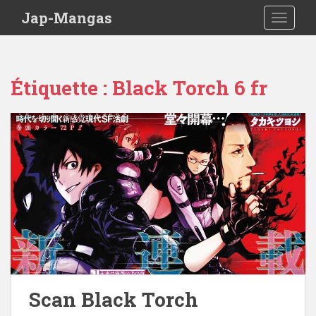
Skip to main content
Jap-Mangas
TOGGLE
Étiquette :
Black Torch 6 fr
Scan Black Torch