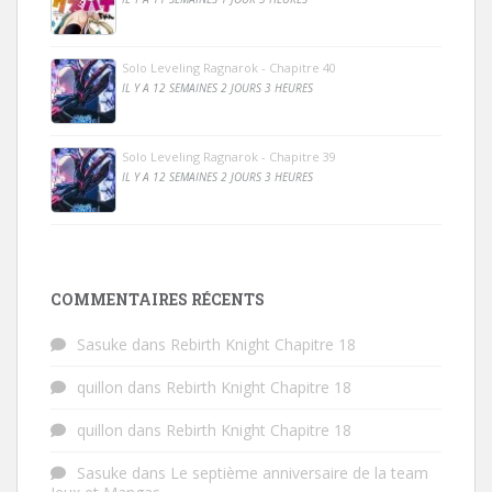
Solo Leveling Ragnarok - Chapitre 40
IL Y A 12 SEMAINES 2 JOURS 3 HEURES
Solo Leveling Ragnarok - Chapitre 39
IL Y A 12 SEMAINES 2 JOURS 3 HEURES
COMMENTAIRES RÉCENTS
Sasuke
dans
Rebirth Knight Chapitre 18
quillon
dans
Rebirth Knight Chapitre 18
quillon
dans
Rebirth Knight Chapitre 18
Sasuke
dans
Le septième anniversaire de la team