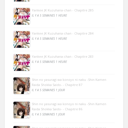
Yankee JK Kuzuhana-chan - Chapitre 285
IL Y A 5 SEMAINES 1 HEURE
Yankee JK Kuzuhana-chan - Chapitre 284
IL Y A 5 SEMAINES 1 HEURE
Yankee JK Kuzuhana-chan - Chapitre 283
IL Y A 5 SEMAINES 1 HEURE
Shin no yasuragi wa konoyo ni naku -Shin Kamen
Raida Shokka Saido- - Chapitre 87
IL Y A 5 SEMAINES 1 JOUR
Shin no yasuragi wa konoyo ni naku -Shin Kamen
Raida Shokka Saido- - Chapitre 86
IL Y A 5 SEMAINES 1 JOUR