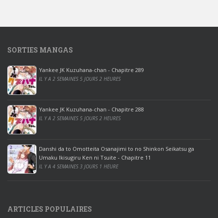
o
w
s
1
SORTIES MANGAS
0
p
Yankee JK Kuzuhana-chan - Chapitre 289
r
IL Y A 2 SEMAINES 5 JOURS 2 HEURES
o
o
ff
Yankee JK Kuzuhana-chan - Chapitre 288
IL Y A 2 SEMAINES 5 JOURS 2 HEURES
i
c
e
Danshi da to Omotteita Osanajimi to no Shinkon Seikatsu ga
2
Umaku Ikisugiru Ken ni Tsuite - Chapitre 11
0
IL Y A 4 SEMAINES 3 JOURS 1 HEURE
1
9
p
ARTICLES POPULAIRES
r