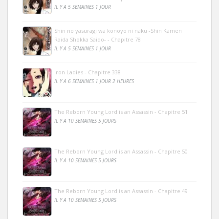
IL Y A 5 SEMAINES 1 JOUR
Shin no yasuragi wa konoyo ni naku -Shin Kamen
Raida Shokka Saido- - Chapitre 78
IL Y A 5 SEMAINES 1 JOUR
Iron Ladies - Chapitre 338
IL Y A 6 SEMAINES 1 JOUR 2 HEURES
The Reborn Young Lord is an Assassin - Chapitre 51
IL Y A 10 SEMAINES 5 JOURS
The Reborn Young Lord is an Assassin - Chapitre 50
IL Y A 10 SEMAINES 5 JOURS
The Reborn Young Lord is an Assassin - Chapitre 49
IL Y A 10 SEMAINES 5 JOURS