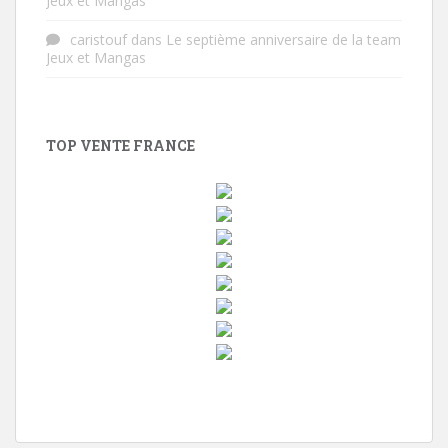
Jeux et Mangas
caristouf
dans
Le septième anniversaire de la team
Jeux et Mangas
TOP VENTE FRANCE
w
i
n
d