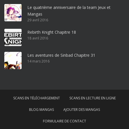
o
Le quatrième anniversaire de la team Jeux et
o
Mangas
ff
29 avril 2016
i
c
Rebirth Knight Chapitre 18
e
18 avril 2016
3
6
5
Les aventures de Sinbad Chapitre 31
p
14 mars 2016
r
o
w
i
n
SCANS EN TÉLÉCHARGEMENT
SCANS EN LECTURE EN LIGNE
d
o
BLOG MANGAS
AJOUTER DES MANGAS
w
s
FORMULAIRE DE CONTACT
1