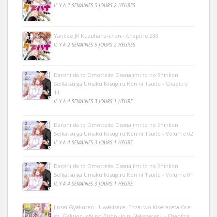
IL Y A 2 SEMAINES 5 JOURS 2 HEURES
Yankee JK Kuzuhana-chan - Chapitre 288
IL Y A 2 SEMAINES 5 JOURS 2 HEURES
Danshi da to Omotteita Osanajimi to no Shinkon
Seikatsu ga Umaku Ikisugiru Ken ni Tsuite - Chapitre
11
IL Y A 4 SEMAINES 3 JOURS 1 HEURE
Danshi da to Omotteita Osanajimi to no Shinkon
Seikatsu ga Umaku Ikisugiru Ken ni Tsuite - Volume 02
IL Y A 4 SEMAINES 3 JOURS 1 HEURE
Danshi da to Omotteita Osanajimi to no Shinkon
Seikatsu ga Umaku Ikisugiru Ken ni Tsuite - Volume 01
IL Y A 4 SEMAINES 3 JOURS 1 HEURE
Jinsei Gyakuten - Uwakisare, Enzai wo Kiserareta Ore
ga, Gakuen Ichi no Bishoujo ni Nakasareru - Chapitre