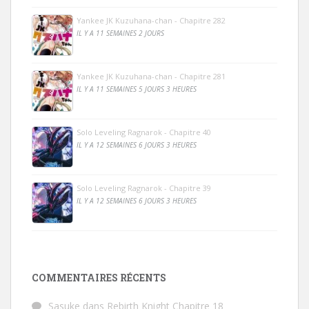
Yankee JK Kuzuhana-chan - Chapitre 282
IL Y A 11 SEMAINES 2 JOURS
Yankee JK Kuzuhana-chan - Chapitre 281
IL Y A 11 SEMAINES 5 JOURS 3 HEURES
Solo Leveling Ragnarok - Chapitre 40
IL Y A 12 SEMAINES 6 JOURS 3 HEURES
Solo Leveling Ragnarok - Chapitre 39
IL Y A 12 SEMAINES 6 JOURS 3 HEURES
COMMENTAIRES RÉCENTS
Sasuke
dans
Rebirth Knight Chapitre 18