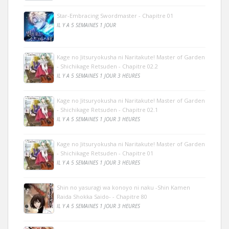
Star-Embracing Swordmaster - Chapitre 01
IL Y A 5 SEMAINES 1 JOUR
Kage no Jitsuryokusha ni Naritakute! Master of Garden
- Shichikage Retsuden - Chapitre 02.2
IL Y A 5 SEMAINES 1 JOUR 3 HEURES
Kage no Jitsuryokusha ni Naritakute! Master of Garden
- Shichikage Retsuden - Chapitre 02.1
IL Y A 5 SEMAINES 1 JOUR 3 HEURES
Kage no Jitsuryokusha ni Naritakute! Master of Garden
- Shichikage Retsuden - Chapitre 01
IL Y A 5 SEMAINES 1 JOUR 3 HEURES
Shin no yasuragi wa konoyo ni naku -Shin Kamen
Raida Shokka Saido- - Chapitre 80
IL Y A 5 SEMAINES 1 JOUR 3 HEURES