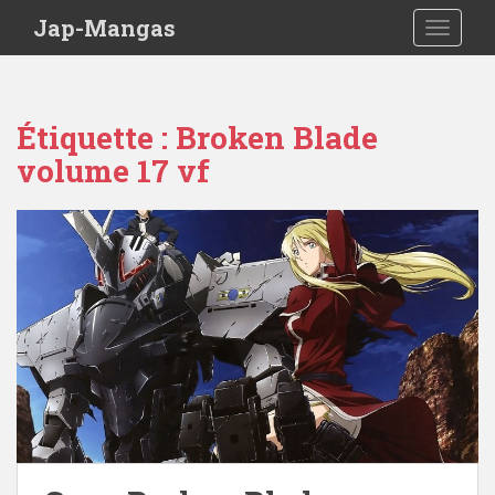
Skip to main content
Jap-Mangas
TOGGLE
Étiquette :
Broken Blade
volume 17 vf