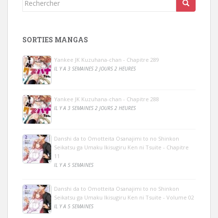
Rechercher...
SORTIES MANGAS
Yankee JK Kuzuhana-chan - Chapitre 289
IL Y A 3 SEMAINES 2 JOURS 2 HEURES
Yankee JK Kuzuhana-chan - Chapitre 288
IL Y A 3 SEMAINES 2 JOURS 2 HEURES
Danshi da to Omotteita Osanajimi to no Shinkon
Seikatsu ga Umaku Ikisugiru Ken ni Tsuite - Chapitre
11
IL Y A 5 SEMAINES
Danshi da to Omotteita Osanajimi to no Shinkon
Seikatsu ga Umaku Ikisugiru Ken ni Tsuite - Volume 02
IL Y A 5 SEMAINES