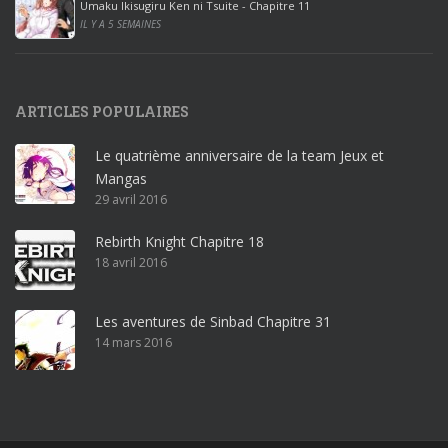
Umaku Ikisugiru Ken ni Tsuite - Chapitre 11
0
IL Y A 5 SEMAINES
1
9
p
ARTICLES POPULAIRES
r
o
Le quatrième anniversaire de la team Jeux et
o
Mangas
ff
29 avril 2016
i
c
Rebirth Knight Chapitre 18
e
18 avril 2016
3
6
5
Les aventures de Sinbad Chapitre 31
p
14 mars 2016
r
o
w
i