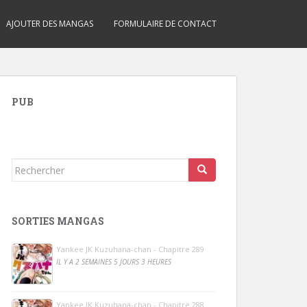
AJOUTER DES MANGAS
FORMULAIRE DE CONTACT
PUB
Rechercher...
SORTIES MANGAS
Yankee JK Kuzuhana-chan - Chapitre 289
IL Y A 2 SEMAINES 5 JOURS 3 HEURES
Yankee JK Kuzuhana-chan - Chapitre 288