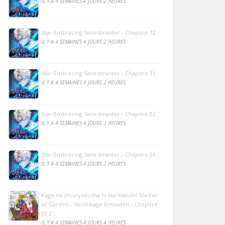
IL Y A 4 SEMAINES 4 JOURS 2 HEURES
Star-Embracing Swordmaster - Chapitre 12
IL Y A 4 SEMAINES 4 JOURS 2 HEURES
Star-Embracing Swordmaster - Chapitre 11
IL Y A 4 SEMAINES 4 JOURS 2 HEURES
Star-Embracing Swordmaster - Chapitre 02
IL Y A 4 SEMAINES 4 JOURS 2 HEURES
Star-Embracing Swordmaster - Chapitre 01
IL Y A 4 SEMAINES 4 JOURS 2 HEURES
Kage no Jitsuryokusha ni Naritakute! Master
of Garden - Shichikage Retsuden - Chapitre
02.2
IL Y A 4 SEMAINES 4 JOURS 4 HEURES