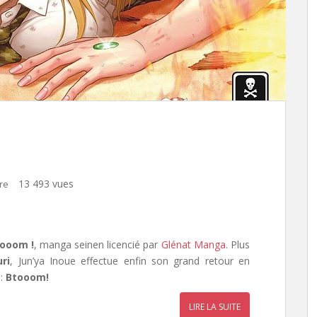
13 493 vues
re
ooom !
, manga seinen licencié par
Glénat Manga
. Plus
ri
, Jun’ya Inoue effectue enfin son grand retour en
 :
Btooom!
LIRE LA SUITE