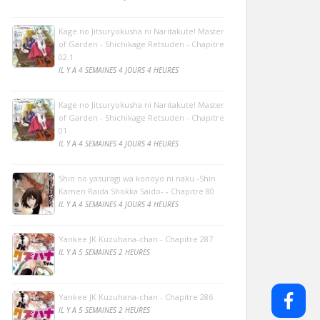
Kage no Jitsuryokusha ni Naritakute! Master
of Garden - Shichikage Retsuden - Chapitre
02.1
IL Y A 4 SEMAINES 4 JOURS 4 HEURES
Kage no Jitsuryokusha ni Naritakute! Master
of Garden - Shichikage Retsuden - Chapitre
01
IL Y A 4 SEMAINES 4 JOURS 4 HEURES
Shin no yasuragi wa konoyo ni naku -Shin
Kamen Raida Shokka Saido- - Chapitre 80
IL Y A 4 SEMAINES 4 JOURS 4 HEURES
Yankee JK Kuzuhana-chan - Chapitre 287
IL Y A 5 SEMAINES 2 HEURES
Yankee JK Kuzuhana-chan - Chapitre 286
IL Y A 5 SEMAINES 2 HEURES