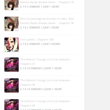
Kamen Raida Shokka Saido- - Chapitre 79
IL Y A 5 SEMAINES 1 JOUR 1 HEURE
Shin no yasuragi wa konoyo ni naku -Shin
Kamen Raida Shokka Saido- - Chapitre 78
IL Y A 5 SEMAINES 1 JOUR 1 HEURE
Iron Ladies - Chapitre 338
IL Y A 6 SEMAINES 1 JOUR 3 HEURES
The Reborn Young Lord is an Assassin -
Chapitre 51
IL Y A 10 SEMAINES 5 JOURS 1 HEURE
The Reborn Young Lord is an Assassin -
Chapitre 50
IL Y A 10 SEMAINES 5 JOURS 1 HEURE
The Reborn Young Lord is an Assassin -
Chapitre 49