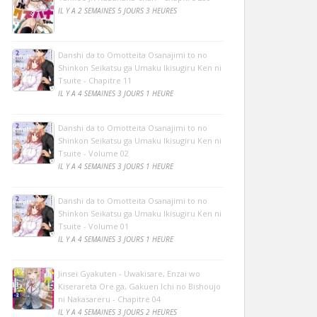
IL Y A 2 SEMAINES 5 JOURS 3 HEURES
Danshi da to Omotteita Osanajimi to no
Shinkon Seikatsu ga Umaku Ikisugiru Ken ni
Tsuite - Chapitre 11
IL Y A 4 SEMAINES 3 JOURS 1 HEURE
Danshi da to Omotteita Osanajimi to no
Shinkon Seikatsu ga Umaku Ikisugiru Ken ni
Tsuite - Volume 02
IL Y A 4 SEMAINES 3 JOURS 1 HEURE
Danshi da to Omotteita Osanajimi to no
Shinkon Seikatsu ga Umaku Ikisugiru Ken ni
Tsuite - Volume 01
IL Y A 4 SEMAINES 3 JOURS 1 HEURE
Jinsei Gyakuten - Uwakisare, Enzai wo
Kiserareta Ore ga, Gakuen Ichi no Bishoujo
ni Nakasareru - Chapitre 04
IL Y A 4 SEMAINES 3 JOURS 2 HEURES