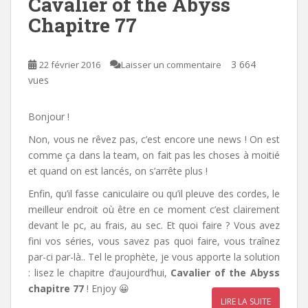
Cavalier of the Abyss
Chapitre 77
3 664
22 février 2016
Laisser un commentaire
vues
Bonjour !
Non, vous ne rêvez pas, c’est encore une news ! On est
comme ça dans la team, on fait pas les choses à moitié
et quand on est lancés, on s’arrête plus !
Enfin,
qu’il fasse caniculaire ou qu’il pleuve des cordes, le
meilleur endroit où être en ce moment c’est clairement
devant le pc, au frais, au sec. Et quoi faire ? Vous avez
fini vos séries, vous savez pas quoi faire, vous traînez
par-ci par-là.. Tel le prophète, je vous apporte la solution
: lisez le chapitre d’aujourd’hui,
Cavalier of the Abyss
chapitre 77
! Enjoy 😀
LIRE LA SUITE