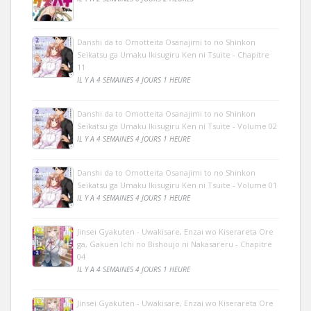
Danshi da to Omotteita Osanajimi to no Shinkon
Seikatsu ga Umaku Ikisugiru Ken ni Tsuite - Chapitre
11
IL Y A 4 SEMAINES 4 JOURS 1 HEURE
Danshi da to Omotteita Osanajimi to no Shinkon
Seikatsu ga Umaku Ikisugiru Ken ni Tsuite - Volume 02
IL Y A 4 SEMAINES 4 JOURS 1 HEURE
Danshi da to Omotteita Osanajimi to no Shinkon
Seikatsu ga Umaku Ikisugiru Ken ni Tsuite - Volume 01
IL Y A 4 SEMAINES 4 JOURS 1 HEURE
Jinsei Gyakuten - Uwakisare, Enzai wo Kiserareta Ore
ga, Gakuen Ichi no Bishoujo ni Nakasareru - Chapitre
04
IL Y A 4 SEMAINES 4 JOURS 1 HEURE
Jinsei Gyakuten - Uwakisare, Enzai wo Kiserareta Ore