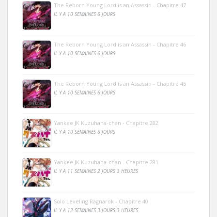
The Reborn Young Lord is an Assassin - Chapitre 47
IL Y A 10 SEMAINES 6 JOURS
The Reborn Young Lord is an Assassin - Chapitre 46
IL Y A 10 SEMAINES 6 JOURS
The Reborn Young Lord is an Assassin - Chapitre 45
IL Y A 10 SEMAINES 6 JOURS
Yankee JK Kuzuhana-chan - Chapitre 282
IL Y A 10 SEMAINES 6 JOURS
Yankee JK Kuzuhana-chan - Chapitre 281
IL Y A 11 SEMAINES 2 JOURS 3 HEURES
Solo Leveling Ragnarok - Chapitre 40
IL Y A 12 SEMAINES 3 JOURS 3 HEURES