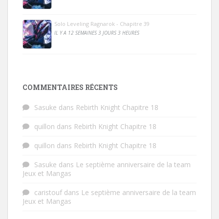
Solo Leveling Ragnarok - Chapitre 39
IL Y A 12 SEMAINES 3 JOURS 3 HEURES
COMMENTAIRES RÉCENTS
Sasuke
dans
Rebirth Knight Chapitre 18
quillon
dans
Rebirth Knight Chapitre 18
quillon
dans
Rebirth Knight Chapitre 18
Sasuke
dans
Le septième anniversaire de la team
Jeux et Mangas
caristouf
dans
Le septième anniversaire de la team
Jeux et Mangas