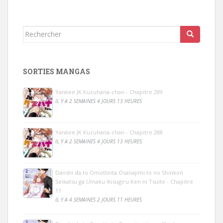
Rechercher...
SORTIES MANGAS
Yankee JK Kuzuhana-chan - Chapitre 289
IL Y A 2 SEMAINES 4 JOURS 13 HEURES
Yankee JK Kuzuhana-chan - Chapitre 288
IL Y A 2 SEMAINES 4 JOURS 13 HEURES
Danshi da to Omotteita Osanajimi to no Shinkon
Seikatsu ga Umaku Ikisugiru Ken ni Tsuite - Chapitre
11
IL Y A 4 SEMAINES 2 JOURS 11 HEURES