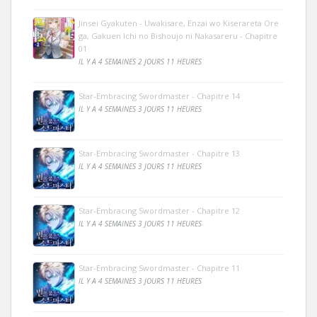
Jinsei Gyakuten - Uwakisare, Enzai wo Kiserareta Ore
ga, Gakuen Ichi no Bishoujo ni Nakasareru - Chapitre
01
IL Y A 4 SEMAINES 2 JOURS 11 HEURES
Star-Embracing Swordmaster - Chapitre 14
IL Y A 4 SEMAINES 3 JOURS 11 HEURES
Star-Embracing Swordmaster - Chapitre 13
IL Y A 4 SEMAINES 3 JOURS 11 HEURES
Star-Embracing Swordmaster - Chapitre 12
IL Y A 4 SEMAINES 3 JOURS 11 HEURES
Star-Embracing Swordmaster - Chapitre 11
IL Y A 4 SEMAINES 3 JOURS 11 HEURES