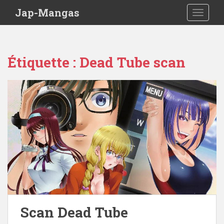
Skip to main content
Jap-Mangas
TOGGLE
Étiquette :
Dead Tube scan
Scan Dead Tube