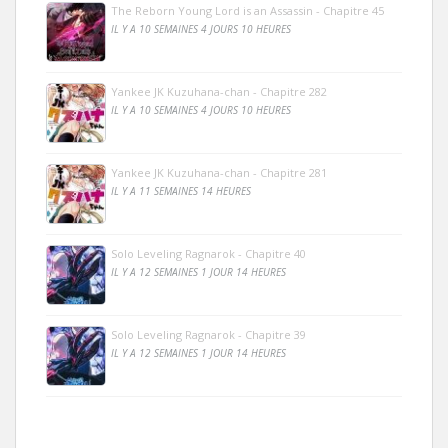
The Reborn Young Lord is an Assassin - Chapitre 45
IL Y A 10 SEMAINES 4 JOURS 10 HEURES
Yankee JK Kuzuhana-chan - Chapitre 282
IL Y A 10 SEMAINES 4 JOURS 10 HEURES
Yankee JK Kuzuhana-chan - Chapitre 281
IL Y A 11 SEMAINES 14 HEURES
Solo Leveling Ragnarok - Chapitre 40
IL Y A 12 SEMAINES 1 JOUR 14 HEURES
Solo Leveling Ragnarok - Chapitre 39
IL Y A 12 SEMAINES 1 JOUR 14 HEURES