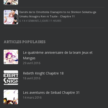
c
e
Danshi da to Omotteita Osanajimi to no Shinkon Seikatsu ga
2
Umaku Ikisugiru Ken ni Tsuite - Chapitre 11
0
IL Y A 4 SEMAINES 2 JOURS 11 HEURES
1
9
p
ARTICLES POPULAIRES
r
o
Le quatrième anniversaire de la team Jeux et
o
Mangas
ff
29 avril 2016
i
c
Rebirth Knight Chapitre 18
e
18 avril 2016
3
6
5
Les aventures de Sinbad Chapitre 31
p
14 mars 2016
r