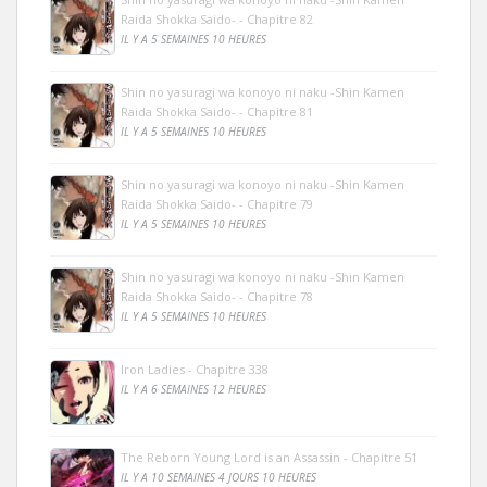
Raida Shokka Saido- - Chapitre 82
IL Y A 5 SEMAINES 10 HEURES
Shin no yasuragi wa konoyo ni naku -Shin Kamen
Raida Shokka Saido- - Chapitre 81
IL Y A 5 SEMAINES 10 HEURES
Shin no yasuragi wa konoyo ni naku -Shin Kamen
Raida Shokka Saido- - Chapitre 79
IL Y A 5 SEMAINES 10 HEURES
Shin no yasuragi wa konoyo ni naku -Shin Kamen
Raida Shokka Saido- - Chapitre 78
IL Y A 5 SEMAINES 10 HEURES
Iron Ladies - Chapitre 338
IL Y A 6 SEMAINES 12 HEURES
The Reborn Young Lord is an Assassin - Chapitre 51
IL Y A 10 SEMAINES 4 JOURS 10 HEURES