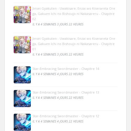
Jinsei Gyakuten - Uwakisare, Enzai wo Kiserareta Ore
ga, Gakuen Ichi no Bishoujo ni Nakasareru - Chapitre
02
IL Y A 4 SEMAINES 3 JOURS 22 HEURES
Jinsei Gyakuten - Uwakisare, Enzai wo Kiserareta Ore
ga, Gakuen Ichi no Bishoujo ni Nakasareru - Chapitre
01
IL Y A 4 SEMAINES 3 JOURS 22 HEURES
Star-Embracing Swordmaster - Chapitre 14
IL Y A 4 SEMAINES 4 JOURS 22 HEURES
Star-Embracing Swordmaster - Chapitre 13
IL Y A 4 SEMAINES 4 JOURS 22 HEURES
Star-Embracing Swordmaster - Chapitre 12
IL Y A 4 SEMAINES 4 JOURS 22 HEURES