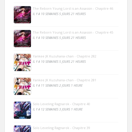
The Reborn Young Lord is an Assassin - Chapitre 46
IL Y A 10 SEMAINES 5 JOURS 21 HEURES
The Reborn Young Lord is an Assassin - Chapitre 45
IL Y A 10 SEMAINES 5 JOURS 21 HEURES
Yankee JK Kuzuhana-chan - Chapitre 282
IL Y A 10 SEMAINES 5 JOURS 21 HEURES
Yankee JK Kuzuhana-chan - Chapitre 281
IL Y A 11 SEMAINES 2 JOURS 1 HEURE
Solo Leveling Ragnarok - Chapitre 40
IL Y A 12 SEMAINES 3 JOURS 1 HEURE
Solo Leveling Ragnarok - Chapitre 39