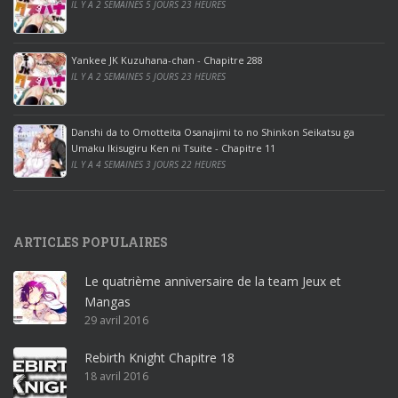
IL Y A 2 SEMAINES 5 JOURS 23 HEURES
o
o
ff
Yankee JK Kuzuhana-chan - Chapitre 288
IL Y A 2 SEMAINES 5 JOURS 23 HEURES
i
c
e
Danshi da to Omotteita Osanajimi to no Shinkon Seikatsu ga
2
Umaku Ikisugiru Ken ni Tsuite - Chapitre 11
0
IL Y A 4 SEMAINES 3 JOURS 22 HEURES
1
9
p
ARTICLES POPULAIRES
r
o
Le quatrième anniversaire de la team Jeux et
o
Mangas
ff
29 avril 2016
i
c
Rebirth Knight Chapitre 18
e
18 avril 2016
3