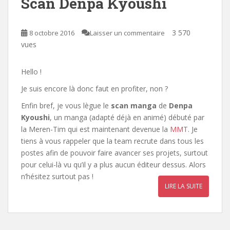
Scan Denpa Kyoushi
3 570
8 octobre 2016
Laisser un commentaire
vues
Hello !
Je suis encore là donc faut en profiter, non ?
Enfin bref, je vous lègue le
scan manga
de
Denpa
Kyoushi
, un manga (adapté déjà en animé) débuté par
la Meren-Tim qui est maintenant devenue la
MMT
. Je
tiens à vous rappeler que la team recrute dans tous les
postes afin de pouvoir faire avancer ses projets, surtout
pour celui-là vu qu’il y a plus aucun éditeur dessus. Alors
n’hésitez surtout pas !
LIRE LA SUITE