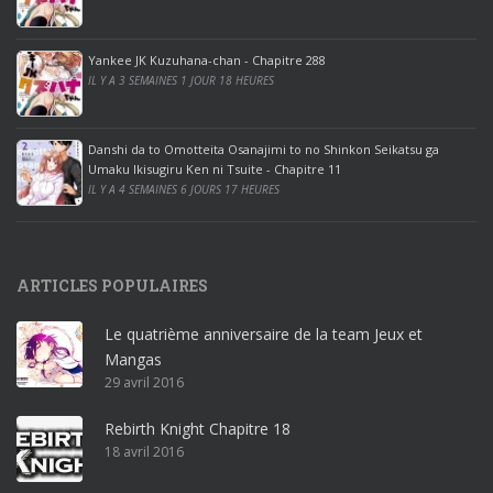
o
o
ff
Yankee JK Kuzuhana-chan - Chapitre 288
IL Y A 3 SEMAINES 1 JOUR 18 HEURES
i
c
e
Danshi da to Omotteita Osanajimi to no Shinkon Seikatsu ga
2
Umaku Ikisugiru Ken ni Tsuite - Chapitre 11
0
IL Y A 4 SEMAINES 6 JOURS 17 HEURES
1
9
p
ARTICLES POPULAIRES
r
o
Le quatrième anniversaire de la team Jeux et
o
Mangas
ff
29 avril 2016
i
c
Rebirth Knight Chapitre 18
e
18 avril 2016
3
6