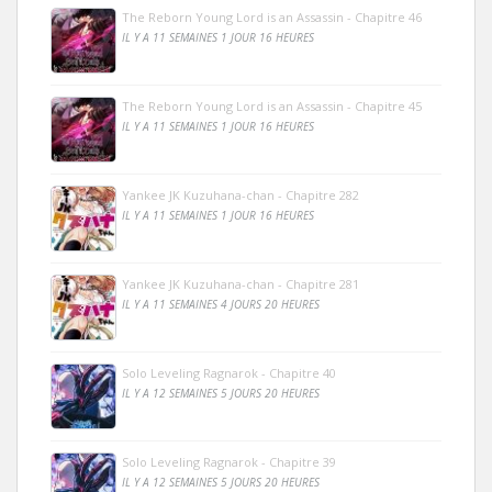
The Reborn Young Lord is an Assassin - Chapitre 46
IL Y A 11 SEMAINES 1 JOUR 16 HEURES
The Reborn Young Lord is an Assassin - Chapitre 45
IL Y A 11 SEMAINES 1 JOUR 16 HEURES
Yankee JK Kuzuhana-chan - Chapitre 282
IL Y A 11 SEMAINES 1 JOUR 16 HEURES
Yankee JK Kuzuhana-chan - Chapitre 281
IL Y A 11 SEMAINES 4 JOURS 20 HEURES
Solo Leveling Ragnarok - Chapitre 40
IL Y A 12 SEMAINES 5 JOURS 20 HEURES
Solo Leveling Ragnarok - Chapitre 39
IL Y A 12 SEMAINES 5 JOURS 20 HEURES