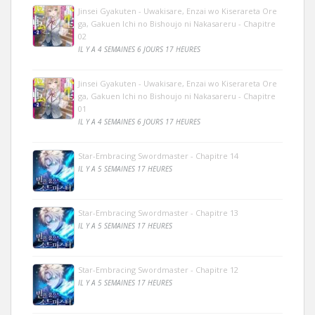
Jinsei Gyakuten - Uwakisare, Enzai wo Kiserareta Ore
ga, Gakuen Ichi no Bishoujo ni Nakasareru - Chapitre
02
IL Y A 4 SEMAINES 6 JOURS 17 HEURES
Jinsei Gyakuten - Uwakisare, Enzai wo Kiserareta Ore
ga, Gakuen Ichi no Bishoujo ni Nakasareru - Chapitre
01
IL Y A 4 SEMAINES 6 JOURS 17 HEURES
Star-Embracing Swordmaster - Chapitre 14
IL Y A 5 SEMAINES 17 HEURES
Star-Embracing Swordmaster - Chapitre 13
IL Y A 5 SEMAINES 17 HEURES
Star-Embracing Swordmaster - Chapitre 12
IL Y A 5 SEMAINES 17 HEURES