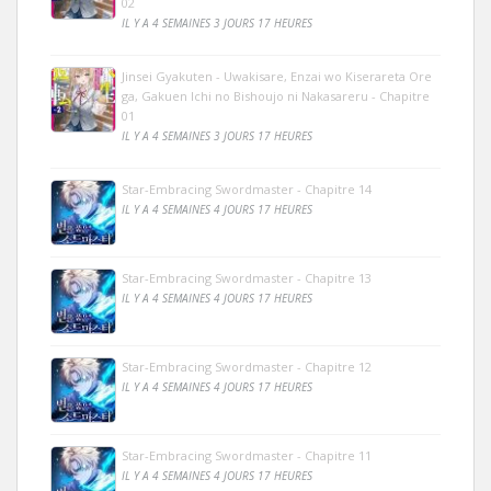
02
IL Y A 4 SEMAINES 3 JOURS 17 HEURES
Jinsei Gyakuten - Uwakisare, Enzai wo Kiserareta Ore
ga, Gakuen Ichi no Bishoujo ni Nakasareru - Chapitre
01
IL Y A 4 SEMAINES 3 JOURS 17 HEURES
Star-Embracing Swordmaster - Chapitre 14
IL Y A 4 SEMAINES 4 JOURS 17 HEURES
Star-Embracing Swordmaster - Chapitre 13
IL Y A 4 SEMAINES 4 JOURS 17 HEURES
Star-Embracing Swordmaster - Chapitre 12
IL Y A 4 SEMAINES 4 JOURS 17 HEURES
Star-Embracing Swordmaster - Chapitre 11
IL Y A 4 SEMAINES 4 JOURS 17 HEURES