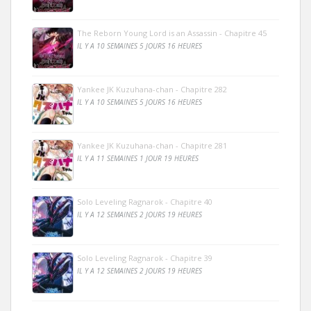
The Reborn Young Lord is an Assassin - Chapitre 45
IL Y A 10 SEMAINES 5 JOURS 16 HEURES
Yankee JK Kuzuhana-chan - Chapitre 282
IL Y A 10 SEMAINES 5 JOURS 16 HEURES
Yankee JK Kuzuhana-chan - Chapitre 281
IL Y A 11 SEMAINES 1 JOUR 19 HEURES
Solo Leveling Ragnarok - Chapitre 40
IL Y A 12 SEMAINES 2 JOURS 19 HEURES
Solo Leveling Ragnarok - Chapitre 39
IL Y A 12 SEMAINES 2 JOURS 19 HEURES