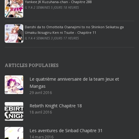
ff
Yankee JK Kuzuhana-chan - Chapitre 288
IL Y A 2 SEMAINES 5 JOURS 18 HEURES
i
c
e
Danshi da to Omotteita Osanajimi to no Shinkon Seikatsu ga
2
Umaku Ikisugiru Ken ni Tsuite - Chapitre 11
0
IL Y A 4 SEMAINES 3 JOURS 17 HEURES
1
9
p
ARTICLES POPULAIRES
r
o
Le quatrième anniversaire de la team Jeux et
o
Mangas
ff
29 avril 2016
i
c
Rebirth Knight Chapitre 18
e
18 avril 2016
3
6
5
Les aventures de Sinbad Chapitre 31
p
14 mars 2016