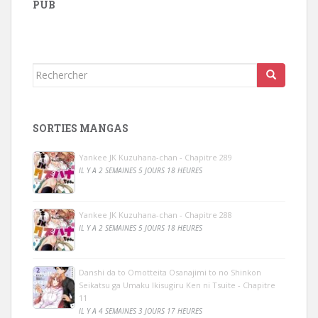
PUB
Rechercher...
SORTIES MANGAS
Yankee JK Kuzuhana-chan - Chapitre 289
IL Y A 2 SEMAINES 5 JOURS 18 HEURES
Yankee JK Kuzuhana-chan - Chapitre 288
IL Y A 2 SEMAINES 5 JOURS 18 HEURES
Danshi da to Omotteita Osanajimi to no Shinkon
Seikatsu ga Umaku Ikisugiru Ken ni Tsuite - Chapitre
11
IL Y A 4 SEMAINES 3 JOURS 17 HEURES