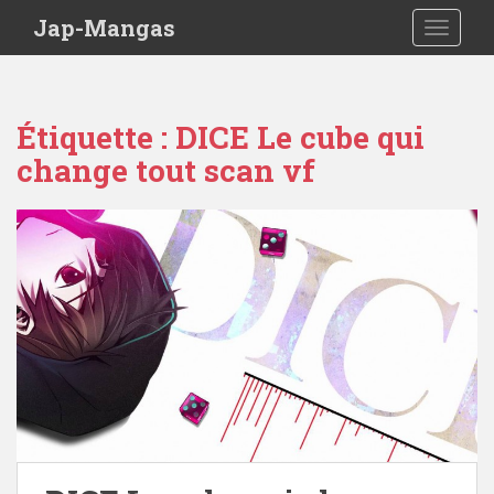
Skip to main content
Jap-Mangas
TOGGLE
Étiquette :
DICE Le cube qui
change tout scan vf