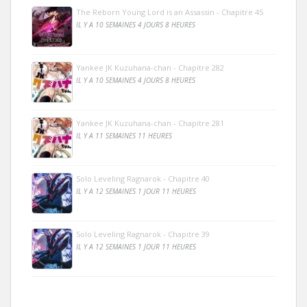
The Reborn Young Lord is an Assassin - Chapitre 45
IL Y A 10 SEMAINES 4 JOURS 8 HEURES
Yankee JK Kuzuhana-chan - Chapitre 282
IL Y A 10 SEMAINES 4 JOURS 8 HEURES
Yankee JK Kuzuhana-chan - Chapitre 281
IL Y A 11 SEMAINES 11 HEURES
Solo Leveling Ragnarok - Chapitre 40
IL Y A 12 SEMAINES 1 JOUR 11 HEURES
Solo Leveling Ragnarok - Chapitre 39
IL Y A 12 SEMAINES 1 JOUR 11 HEURES