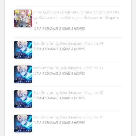
Jinsei Gyakuten - Uwakisare, Enzai wo Kiserareta Ore
ga, Gakuen Ichi no Bishoujo ni Nakasareru - Chapitre
01
IL Y A 4 SEMAINES 2 JOURS 8 HEURES
Star-Embracing Swordmaster - Chapitre 14
IL Y A 4 SEMAINES 3 JOURS 8 HEURES
Star-Embracing Swordmaster - Chapitre 13
IL Y A 4 SEMAINES 3 JOURS 8 HEURES
Star-Embracing Swordmaster - Chapitre 12
IL Y A 4 SEMAINES 3 JOURS 8 HEURES
Star-Embracing Swordmaster - Chapitre 11
IL Y A 4 SEMAINES 3 JOURS 8 HEURES