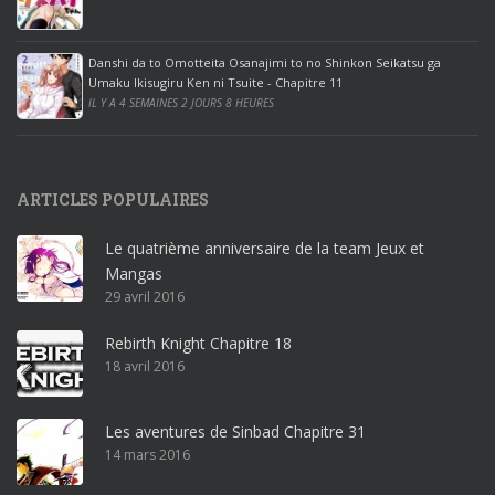
c
e
Danshi da to Omotteita Osanajimi to no Shinkon Seikatsu ga
2
Umaku Ikisugiru Ken ni Tsuite - Chapitre 11
0
IL Y A 4 SEMAINES 2 JOURS 8 HEURES
1
9
p
ARTICLES POPULAIRES
r
o
Le quatrième anniversaire de la team Jeux et
o
Mangas
ff
29 avril 2016
i
c
Rebirth Knight Chapitre 18
e
18 avril 2016
3
6
5
Les aventures de Sinbad Chapitre 31
p
14 mars 2016
r