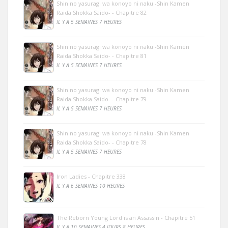
Shin no yasuragi wa konoyo ni naku -Shin Kamen
Raida Shokka Saido- - Chapitre 82
IL Y A 5 SEMAINES 7 HEURES
Shin no yasuragi wa konoyo ni naku -Shin Kamen
Raida Shokka Saido- - Chapitre 81
IL Y A 5 SEMAINES 7 HEURES
Shin no yasuragi wa konoyo ni naku -Shin Kamen
Raida Shokka Saido- - Chapitre 79
IL Y A 5 SEMAINES 7 HEURES
Shin no yasuragi wa konoyo ni naku -Shin Kamen
Raida Shokka Saido- - Chapitre 78
IL Y A 5 SEMAINES 7 HEURES
Iron Ladies - Chapitre 338
IL Y A 6 SEMAINES 10 HEURES
The Reborn Young Lord is an Assassin - Chapitre 51
IL Y A 10 SEMAINES 4 JOURS 8 HEURES