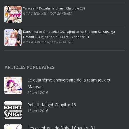
o
ff
Yankee JK Kuzuhana-chan - Chapitre 288
IL Y A 3 SEMAINES 1 JOUR 20 HEURES
i
c
e
Danshi da to Omotteita Osanajimi to no Shinkon Seikatsu ga
2
Umaku Ikisugiru Ken ni Tsuite - Chapitre 11
0
IL Y A 4 SEMAINES 6 JOURS 19 HEURES
1
9
p
ARTICLES POPULAIRES
r
o
Le quatrième anniversaire de la team Jeux et
o
Mangas
ff
29 avril 2016
i
c
Rebirth Knight Chapitre 18
e
18 avril 2016
3
6
5
Les aventures de Sinbad Chapitre 31