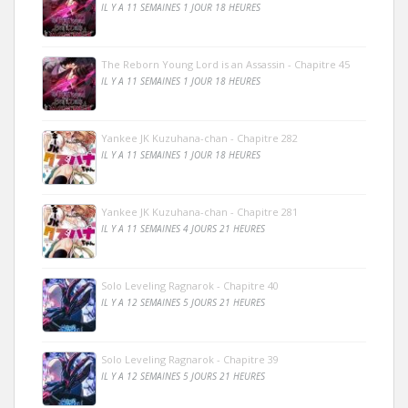
IL Y A 11 SEMAINES 1 JOUR 18 HEURES
The Reborn Young Lord is an Assassin - Chapitre 45
IL Y A 11 SEMAINES 1 JOUR 18 HEURES
Yankee JK Kuzuhana-chan - Chapitre 282
IL Y A 11 SEMAINES 1 JOUR 18 HEURES
Yankee JK Kuzuhana-chan - Chapitre 281
IL Y A 11 SEMAINES 4 JOURS 21 HEURES
Solo Leveling Ragnarok - Chapitre 40
IL Y A 12 SEMAINES 5 JOURS 21 HEURES
Solo Leveling Ragnarok - Chapitre 39
IL Y A 12 SEMAINES 5 JOURS 21 HEURES