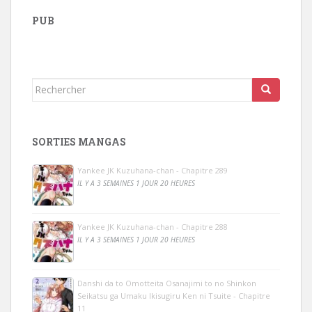
PUB
Rechercher...
SORTIES MANGAS
Yankee JK Kuzuhana-chan - Chapitre 289
IL Y A 3 SEMAINES 1 JOUR 20 HEURES
Yankee JK Kuzuhana-chan - Chapitre 288
IL Y A 3 SEMAINES 1 JOUR 20 HEURES
Danshi da to Omotteita Osanajimi to no Shinkon
Seikatsu ga Umaku Ikisugiru Ken ni Tsuite - Chapitre
11