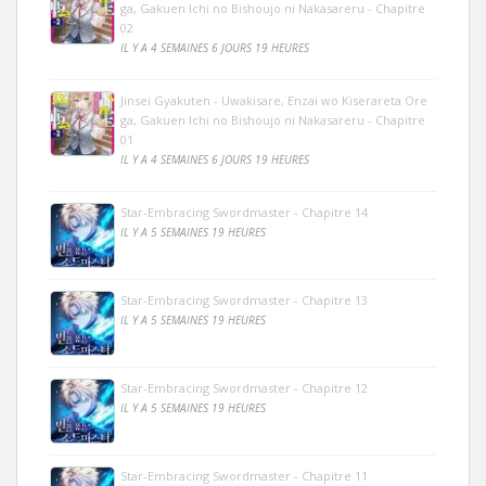
ga, Gakuen Ichi no Bishoujo ni Nakasareru - Chapitre
02
IL Y A 4 SEMAINES 6 JOURS 19 HEURES
Jinsei Gyakuten - Uwakisare, Enzai wo Kiserareta Ore
ga, Gakuen Ichi no Bishoujo ni Nakasareru - Chapitre
01
IL Y A 4 SEMAINES 6 JOURS 19 HEURES
Star-Embracing Swordmaster - Chapitre 14
IL Y A 5 SEMAINES 19 HEURES
Star-Embracing Swordmaster - Chapitre 13
IL Y A 5 SEMAINES 19 HEURES
Star-Embracing Swordmaster - Chapitre 12
IL Y A 5 SEMAINES 19 HEURES
Star-Embracing Swordmaster - Chapitre 11