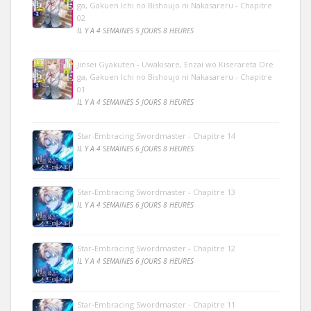
ga, Gakuen Ichi no Bishoujo ni Nakasareru - Chapitre
02
IL Y A 4 SEMAINES 5 JOURS 8 HEURES
Jinsei Gyakuten - Uwakisare, Enzai wo Kiserareta Ore
ga, Gakuen Ichi no Bishoujo ni Nakasareru - Chapitre
01
IL Y A 4 SEMAINES 5 JOURS 8 HEURES
Star-Embracing Swordmaster - Chapitre 14
IL Y A 4 SEMAINES 6 JOURS 8 HEURES
Star-Embracing Swordmaster - Chapitre 13
IL Y A 4 SEMAINES 6 JOURS 8 HEURES
Star-Embracing Swordmaster - Chapitre 12
IL Y A 4 SEMAINES 6 JOURS 8 HEURES
Star-Embracing Swordmaster - Chapitre 11