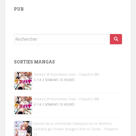
PUB
Rechercher...
SORTIES MANGAS
Yankee JK Kuzuhana-chan - Chapitre 289
IL Y A 3 SEMAINES 10 HEURES
Yankee JK Kuzuhana-chan - Chapitre 288
IL Y A 3 SEMAINES 10 HEURES
Danshi da to Omotteita Osanajimi to no Shinkon
Seikatsu ga Umaku Ikisugiru Ken ni Tsuite - Chapitre
11