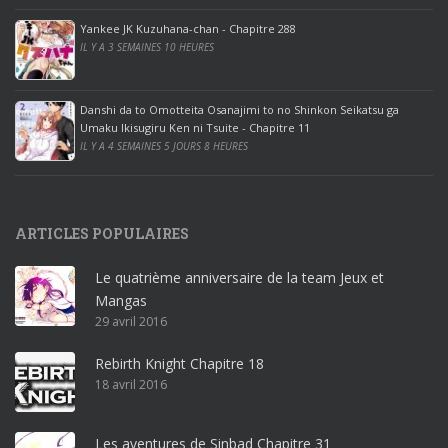
o
ff
Yankee JK Kuzuhana-chan - Chapitre 288
IL Y A 3 SEMAINES 10 HEURES
i
c
e
Danshi da to Omotteita Osanajimi to no Shinkon Seikatsu ga
2
Umaku Ikisugiru Ken ni Tsuite - Chapitre 11
0
IL Y A 4 SEMAINES 5 JOURS 8 HEURES
1
9
p
ARTICLES POPULAIRES
r
o
Le quatrième anniversaire de la team Jeux et
o
Mangas
ff
29 avril 2016
i
c
Rebirth Knight Chapitre 18
e
18 avril 2016
3
6
5
Les aventures de Sinbad Chapitre 31