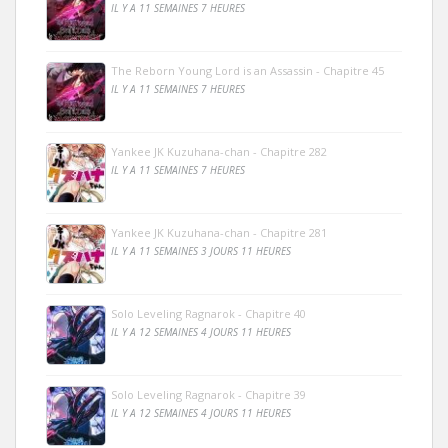
IL Y A 11 SEMAINES 7 HEURES
The Reborn Young Lord is an Assassin - Chapitre 45
IL Y A 11 SEMAINES 7 HEURES
Yankee JK Kuzuhana-chan - Chapitre 282
IL Y A 11 SEMAINES 7 HEURES
Yankee JK Kuzuhana-chan - Chapitre 281
IL Y A 11 SEMAINES 3 JOURS 11 HEURES
Solo Leveling Ragnarok - Chapitre 40
IL Y A 12 SEMAINES 4 JOURS 11 HEURES
Solo Leveling Ragnarok - Chapitre 39
IL Y A 12 SEMAINES 4 JOURS 11 HEURES