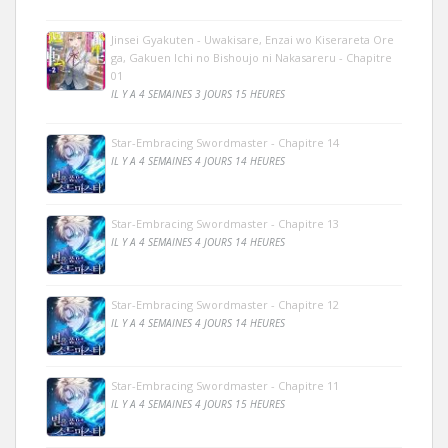
Jinsei Gyakuten - Uwakisare, Enzai wo Kiserareta Ore
ga, Gakuen Ichi no Bishoujo ni Nakasareru - Chapitre
01
IL Y A 4 SEMAINES 3 JOURS 15 HEURES
Star-Embracing Swordmaster - Chapitre 14
IL Y A 4 SEMAINES 4 JOURS 14 HEURES
Star-Embracing Swordmaster - Chapitre 13
IL Y A 4 SEMAINES 4 JOURS 14 HEURES
Star-Embracing Swordmaster - Chapitre 12
IL Y A 4 SEMAINES 4 JOURS 14 HEURES
Star-Embracing Swordmaster - Chapitre 11
IL Y A 4 SEMAINES 4 JOURS 15 HEURES