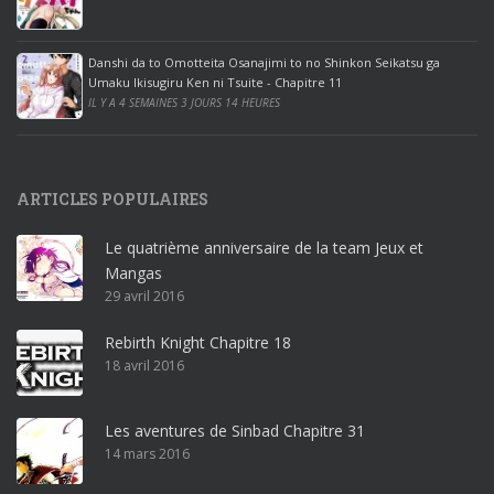
c
e
Danshi da to Omotteita Osanajimi to no Shinkon Seikatsu ga
2
Umaku Ikisugiru Ken ni Tsuite - Chapitre 11
0
IL Y A 4 SEMAINES 3 JOURS 14 HEURES
1
9
p
ARTICLES POPULAIRES
r
o
Le quatrième anniversaire de la team Jeux et
o
Mangas
ff
29 avril 2016
i
c
Rebirth Knight Chapitre 18
e
18 avril 2016
3
6
5
Les aventures de Sinbad Chapitre 31
p
14 mars 2016
r