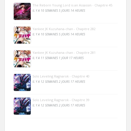
The Reborn Young Lord is an Assassin - Chapitre 45
IL Y A 10 SEMAINES 5 JOURS 14 HEURES
Yankee JK Kuzuhana-chan - Chapitre 282
IL Y A 10 SEMAINES 5 JOURS 14 HEURES
Yankee JK Kuzuhana-chan - Chapitre 281
IL Y A 11 SEMAINES 1 JOUR 17 HEURES
Solo Leveling Ragnarok - Chapitre 40
IL Y A 12 SEMAINES 2 JOURS 17 HEURES
Solo Leveling Ragnarok - Chapitre 39
IL Y A 12 SEMAINES 2 JOURS 17 HEURES