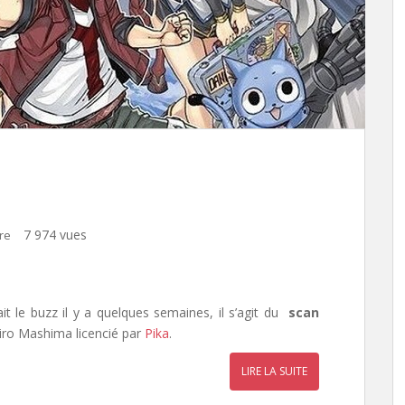
7 974 vues
re
it le buzz il y a quelques semaines, il s’agit du
scan
ro Mashima licencié par
Pika
.
LIRE LA SUITE