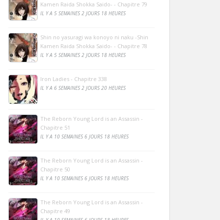
Kamen Raida Shokka Saido- - Chapitre 79
IL Y A 5 SEMAINES 2 JOURS 18 HEURES
Shin no yasuragi wa konoyo ni naku -Shin
Kamen Raida Shokka Saido- - Chapitre 78
IL Y A 5 SEMAINES 2 JOURS 18 HEURES
Iron Ladies - Chapitre 338
IL Y A 6 SEMAINES 2 JOURS 20 HEURES
The Reborn Young Lord is an Assassin -
Chapitre 51
IL Y A 10 SEMAINES 6 JOURS 18 HEURES
The Reborn Young Lord is an Assassin -
Chapitre 50
IL Y A 10 SEMAINES 6 JOURS 18 HEURES
The Reborn Young Lord is an Assassin -
Chapitre 49