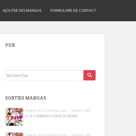
AJOUTER DES MANGAS
FORMULAIRE DE CONTACT
PUB
Rechercher...
SORTIES MANGAS
Yankee JK Kuzuhana-chan - Chapitre 289
IL Y A 2 SEMAINES 6 JOURS 20 HEURES
Yankee JK Kuzuhana-chan - Chapitre 288