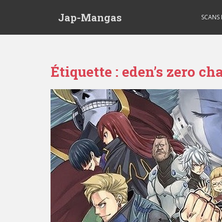
Skip to main content
Jap-Mangas
SCANS
Étiquette :
eden’s zero cha