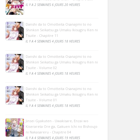
IL Y A 2 SEMAINES 6 JOURS 20 HEURES
Danshi da to Omotteita Osanajimi to no
Shinkon Seikatsu ga Umaku Ikisugiru Ken ni
Tsuite - Chapitre 11
IL Y A 4 SEMAINES 4 JOURS 18 HEURES
Danshi da to Omotteita Osanajimi to no
Shinkon Seikatsu ga Umaku Ikisugiru Ken ni
Tsuite - Volume 02
IL Y A 4 SEMAINES 4 JOURS 18 HEURES
Danshi da to Omotteita Osanajimi to no
Shinkon Seikatsu ga Umaku Ikisugiru Ken ni
Tsuite - Volume 01
IL Y A 4 SEMAINES 4 JOURS 18 HEURES
Jinsei Gyakuten - Uwakisare, Enzai wo
Kiserareta Ore ga, Gakuen Ichi no Bishoujo
ni Nakasareru - Chapitre 04
IL Y A 4 SEMAINES 4 JOURS 19 HEURES