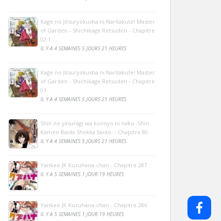
Kage no Jitsuryokusha ni Naritakute! Master
of Garden - Shichikage Retsuden - Chapitre
02.1
IL Y A 4 SEMAINES 5 JOURS 21 HEURES
Kage no Jitsuryokusha ni Naritakute! Master
of Garden - Shichikage Retsuden - Chapitre
01
IL Y A 4 SEMAINES 5 JOURS 21 HEURES
Shin no yasuragi wa konoyo ni naku -Shin
Kamen Raida Shokka Saido- - Chapitre 80
IL Y A 4 SEMAINES 5 JOURS 21 HEURES
Yankee JK Kuzuhana-chan - Chapitre 287
IL Y A 5 SEMAINES 1 JOUR 19 HEURES
Yankee JK Kuzuhana-chan - Chapitre 286
IL Y A 5 SEMAINES 1 JOUR 19 HEURES