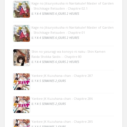
Kage no Jitsuryokusha ni Naritakute! Master of Garden
- Shichikage Retsuden - Chapitre 02.1
IL Y A 4 SEMAINES 6 JOURS 2 HEURES
Kage no Jitsuryokusha ni Naritakute! Master of Garden
- Shichikage Retsuden - Chapitre 01
IL Y A 4 SEMAINES 6 JOURS 2 HEURES
Shin no yasuragi wa konoyo ni naku -Shin Kamen
Raida Shokka Saido- - Chapitre 80
IL Y A 4 SEMAINES 6 JOURS 2 HEURES
Yankee JK Kuzuhana-chan - Chapitre 287
IL Y A 5 SEMAINES 2 JOURS
Yankee JK Kuzuhana-chan - Chapitre 286
IL Y A 5 SEMAINES 2 JOURS
Yankee JK Kuzuhana-chan - Chapitre 285
IL Y A 5 SEMAINES 2 JOURS