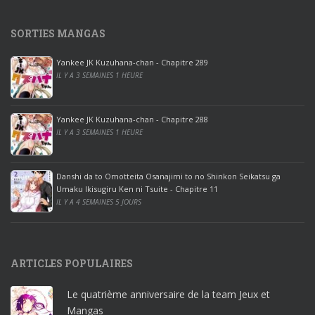
s
1
SORTIES MANGAS
0
p
Yankee JK Kuzuhana-chan - Chapitre 289
r
IL Y A 3 SEMAINES 1 HEURE
o
o
ff
Yankee JK Kuzuhana-chan - Chapitre 288
IL Y A 3 SEMAINES 1 HEURE
i
c
e
Danshi da to Omotteita Osanajimi to no Shinkon Seikatsu ga
2
Umaku Ikisugiru Ken ni Tsuite - Chapitre 11
0
IL Y A 4 SEMAINES 5 JOURS
1
9
p
ARTICLES POPULAIRES
r
o
Le quatrième anniversaire de la team Jeux et
o
Mangas
ff