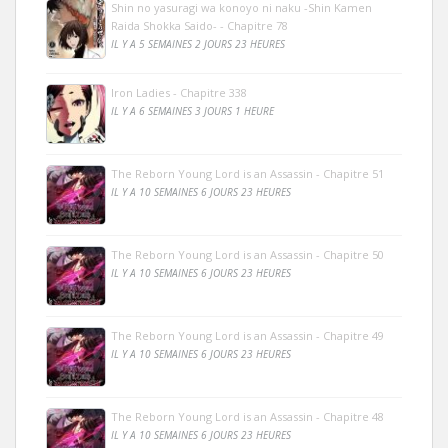
Shin no yasuragi wa konoyo ni naku -Shin Kamen
Raida Shokka Saido- - Chapitre 78
IL Y A 5 SEMAINES 2 JOURS 23 HEURES
Iron Ladies - Chapitre 338
IL Y A 6 SEMAINES 3 JOURS 1 HEURE
The Reborn Young Lord is an Assassin - Chapitre 51
IL Y A 10 SEMAINES 6 JOURS 23 HEURES
The Reborn Young Lord is an Assassin - Chapitre 50
IL Y A 10 SEMAINES 6 JOURS 23 HEURES
The Reborn Young Lord is an Assassin - Chapitre 49
IL Y A 10 SEMAINES 6 JOURS 23 HEURES
The Reborn Young Lord is an Assassin - Chapitre 48
IL Y A 10 SEMAINES 6 JOURS 23 HEURES