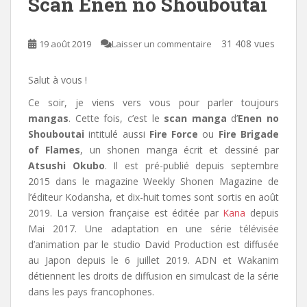
Scan Enen no Shouboutai
31 408 vues
19 août 2019
Laisser un commentaire
Salut à vous !
Ce soir, je viens vers vous pour parler toujours
mangas
. Cette fois, c’est le
scan manga
d’
Enen no
Shouboutai
intitulé aussi
Fire Force
ou
Fire Brigade
of Flames
,
un shonen manga écrit et dessiné par
Atsushi Okubo
. Il est pré-publié depuis septembre
2015 dans le magazine Weekly Shonen Magazine de
l’éditeur Kodansha, et dix-huit tomes sont sortis en août
2019. La version française est éditée par
Kana
depuis
Mai 2017. Une adaptation en une série télévisée
d’animation par le studio David Production est diffusée
au Japon depuis le 6 juillet 2019. ADN et Wakanim
détiennent les droits de diffusion en simulcast de la série
dans les pays francophones.