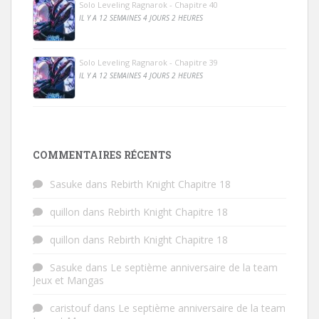
Solo Leveling Ragnarok - Chapitre 40
IL Y A 12 SEMAINES 4 JOURS 2 HEURES
Solo Leveling Ragnarok - Chapitre 39
IL Y A 12 SEMAINES 4 JOURS 2 HEURES
COMMENTAIRES RÉCENTS
Sasuke
dans
Rebirth Knight Chapitre 18
quillon
dans
Rebirth Knight Chapitre 18
quillon
dans
Rebirth Knight Chapitre 18
Sasuke
dans
Le septième anniversaire de la team
Jeux et Mangas
caristouf
dans
Le septième anniversaire de la team