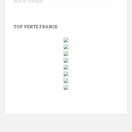
Jeux et Mangas
TOP VENTE FRANCE
w
i
n
d
o
w