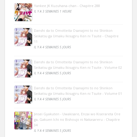
Yankee JK Kuzuhana-chan - Chapitre 288
IL Y A 3 SEMAINES 1 HEURE
Danshi da to Omotteita Osanajimi to no Shinkon
Seikatsu ga Umaku Ikisugiru Ken ni Tsuite - Chapitre
11
IL Y A 4 SEMAINES 5 JOURS
Danshi da to Omotteita Osanajimi to no Shinkon
Seikatsu ga Umaku Ikisugiru Ken ni Tsuite - Volume 02
IL Y A 4 SEMAINES 5 JOURS
Danshi da to Omotteita Osanajimi to no Shinkon
Seikatsu ga Umaku Ikisugiru Ken ni Tsuite - Volume 01
IL Y A 4 SEMAINES 5 JOURS
Jinsei Gyakuten - Uwakisare, Enzai wo Kiserareta Ore
ga, Gakuen Ichi no Bishoujo ni Nakasareru - Chapitre
04
IL Y A 4 SEMAINES 5 JOURS