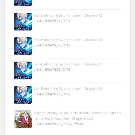
Star-Embracing Swordmaster - Chapitre 12
IL Y A 4 SEMAINES 6 JOURS
Star-Embracing Swordmaster - Chapitre 11
IL Y A 4 SEMAINES 6 JOURS
Star-Embracing Swordmaster - Chapitre 02
IL Y A 4 SEMAINES 6 JOURS
Star-Embracing Swordmaster - Chapitre 01
IL Y A 4 SEMAINES 6 JOURS
Kage no Jitsuryokusha ni Naritakute! Master of Garden
- Shichikage Retsuden - Chapitre 02.2
IL Y A 4 SEMAINES 6 JOURS 2 HEURES