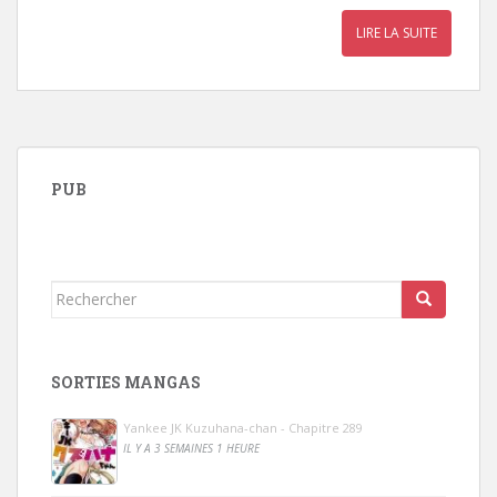
LIRE LA SUITE
PUB
Rechercher...
SORTIES MANGAS
Yankee JK Kuzuhana-chan - Chapitre 289
IL Y A 3 SEMAINES 1 HEURE