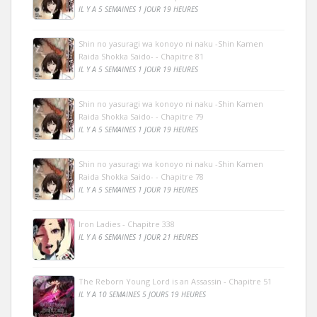
IL Y A 5 SEMAINES 1 JOUR 19 HEURES
Shin no yasuragi wa konoyo ni naku -Shin Kamen
Raida Shokka Saido- - Chapitre 81
IL Y A 5 SEMAINES 1 JOUR 19 HEURES
Shin no yasuragi wa konoyo ni naku -Shin Kamen
Raida Shokka Saido- - Chapitre 79
IL Y A 5 SEMAINES 1 JOUR 19 HEURES
Shin no yasuragi wa konoyo ni naku -Shin Kamen
Raida Shokka Saido- - Chapitre 78
IL Y A 5 SEMAINES 1 JOUR 19 HEURES
Iron Ladies - Chapitre 338
IL Y A 6 SEMAINES 1 JOUR 21 HEURES
The Reborn Young Lord is an Assassin - Chapitre 51
IL Y A 10 SEMAINES 5 JOURS 19 HEURES