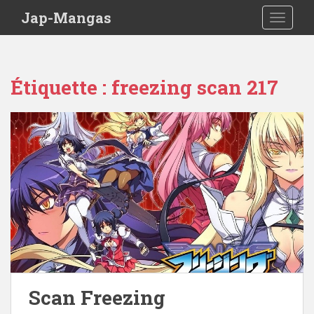
Skip to main content
Jap-Mangas
TOGGLE
Étiquette :
freezing scan 217
Scan Freezing