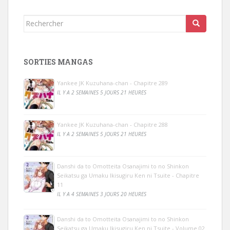
Rechercher...
SORTIES MANGAS
Yankee JK Kuzuhana-chan - Chapitre 289
IL Y A 2 SEMAINES 5 JOURS 21 HEURES
Yankee JK Kuzuhana-chan - Chapitre 288
IL Y A 2 SEMAINES 5 JOURS 21 HEURES
Danshi da to Omotteita Osanajimi to no Shinkon
Seikatsu ga Umaku Ikisugiru Ken ni Tsuite - Chapitre
11
IL Y A 4 SEMAINES 3 JOURS 20 HEURES
Danshi da to Omotteita Osanajimi to no Shinkon
Seikatsu ga Umaku Ikisugiru Ken ni Tsuite - Volume 02