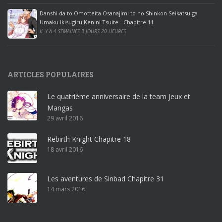
e
Danshi da to Omotteita Osanajimi to no Shinkon Seikatsu ga
2
Umaku Ikisugiru Ken ni Tsuite - Chapitre 11
0
IL Y A 4 SEMAINES 3 JOURS 20 HEURES
1
9
p
ARTICLES POPULAIRES
r
o
Le quatrième anniversaire de la team Jeux et
o
Mangas
ff
29 avril 2016
i
c
Rebirth Knight Chapitre 18
e
18 avril 2016
3
6
5
Les aventures de Sinbad Chapitre 31
p
14 mars 2016
r
o