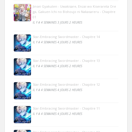
Jinsei Gyakuten - Uwakisare, Enzai wo Kiserareta Ore
ga, Gakuen Ichi no Bishoujo ni Nakasareru - Chapitre
01
IL Y A 4 SEMAINES 3 JOURS 2 HEURES
Star-Embracing Swordmaster - Chapitre 14
IL Y A 4 SEMAINES 4 JOURS 2 HEURES
Star-Embracing Swordmaster - Chapitre 13
IL Y A 4 SEMAINES 4 JOURS 2 HEURES
Star-Embracing Swordmaster - Chapitre 12
IL Y A 4 SEMAINES 4 JOURS 2 HEURES
Star-Embracing Swordmaster - Chapitre 11
IL Y A 4 SEMAINES 4 JOURS 2 HEURES