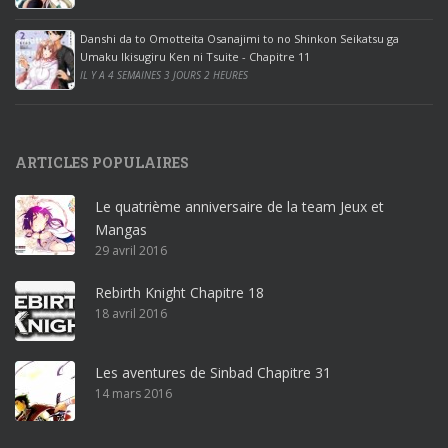
c
e
Danshi da to Omotteita Osanajimi to no Shinkon Seikatsu ga
2
Umaku Ikisugiru Ken ni Tsuite - Chapitre 11
0
IL Y A 4 SEMAINES 3 JOURS 2 HEURES
1
9
p
ARTICLES POPULAIRES
r
o
Le quatrième anniversaire de la team Jeux et
o
Mangas
ff
29 avril 2016
i
c
Rebirth Knight Chapitre 18
e
18 avril 2016
3
6
5
Les aventures de Sinbad Chapitre 31
p
14 mars 2016
r
o