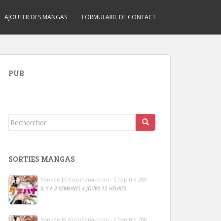
AJOUTER DES MANGAS
FORMULAIRE DE CONTACT
PUB
Rechercher...
SORTIES MANGAS
Yankee JK Kuzuhana-chan - Chapitre 289
IL Y A 2 SEMAINES 4 JOURS 12 HEURES
Yankee JK Kuzuhana-chan - Chapitre 288