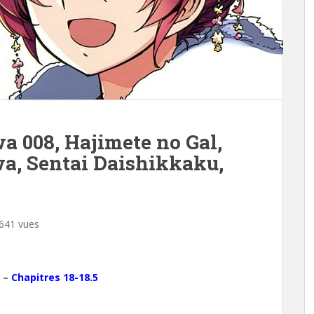
 008, Hajimete no Gal,
a, Sentai Daishikkaku,
641 vues
–
Chapitres 18-18.5