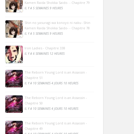
Kamen Raida Shokka Saido- - Chapitre 79
IL Y A 5 SEMAINES 9 HEURES
Shin no yasuragi wa konoyo ni naku -Shin
Kamen Raida Shokka Saido- - Chapitre 78
IL Y A 5 SEMAINES 9 HEURES
Iron Ladies - Chapitre 338
IL Y A 6 SEMAINES 12 HEURES
The Reborn Young Lord is an Assassin -
Chapitre 51
IL Y A 10 SEMAINES 4 JOURS 10 HEURES
The Reborn Young Lord is an Assassin -
Chapitre 50
IL Y A 10 SEMAINES 4 JOURS 10 HEURES
The Reborn Young Lord is an Assassin -
Chapitre 49