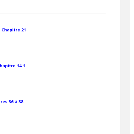
–
Chapitre 21
hapitre 14.1
res 36 à 38