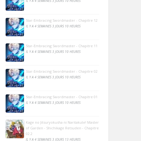
IL Y A 4 SEMAINES 3 JOURS 10 HEURES
Star-Embracing Swordmaster - Chapitre 12
IL Y A 4 SEMAINES 3 JOURS 10 HEURES
Star-Embracing Swordmaster - Chapitre 11
IL Y A 4 SEMAINES 3 JOURS 10 HEURES
Star-Embracing Swordmaster - Chapitre 02
IL Y A 4 SEMAINES 3 JOURS 10 HEURES
Star-Embracing Swordmaster - Chapitre 01
IL Y A 4 SEMAINES 3 JOURS 10 HEURES
Kage no Jitsuryokusha ni Naritakute! Master
of Garden - Shichikage Retsuden - Chapitre
02.2
IL Y A 4 SEMAINES 3 JOURS 13 HEURES