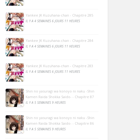
Yankee JK Kuzuhana-chan - Chapitre 285
IL Y A 4 SEMAINES 6 JOURS 11 HEURES
Yankee JK Kuzuhana-chan - Chapitre 284
IL Y A 4 SEMAINES 6 JOURS 11 HEURES
Yankee JK Kuzuhana-chan - Chapitre 283
IL Y A 4 SEMAINES 6 JOURS 11 HEURES
Shin no yasuragi wa konoyo ni naku -Shin
Kamen Raida Shokka Saido- - Chapitre 87
IL Y A 5 SEMAINES 9 HEURES
Shin no yasuragi wa konoyo ni naku -Shin
Kamen Raida Shokka Saido- - Chapitre 86
IL Y A 5 SEMAINES 9 HEURES