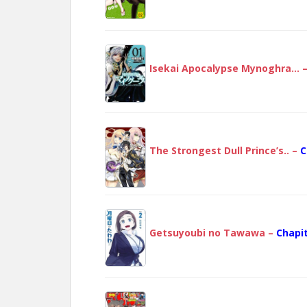
Isekai Apocalypse Mynoghra… 
The Strongest Dull Prince’s.. –
C
Getsuyoubi no Tawawa –
Chapit