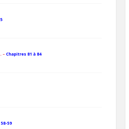
.5
… –
Chapitres 81 à 84
 58-59