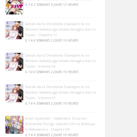
IL Y A 2 SEMAINES 4 JOURS 12 HEURES
Danshi da to Omotteita Osanajimi to no
Shinkon Seikatsu ga Umaku Ikisugiru Ken ni
Tsuite - Chapitre 11
IL Y A 4 SEMAINES 2 JOURS 10 HEURES
Danshi da to Omotteita Osanajimi to no
Shinkon Seikatsu ga Umaku Ikisugiru Ken ni
Tsuite - Volume 02
IL Y A 4 SEMAINES 2 JOURS 10 HEURES
Danshi da to Omotteita Osanajimi to no
Shinkon Seikatsu ga Umaku Ikisugiru Ken ni
Tsuite - Volume 01
IL Y A 4 SEMAINES 2 JOURS 10 HEURES
Jinsei Gyakuten - Uwakisare, Enzai wo
Kiserareta Ore ga, Gakuen Ichi no Bishoujo
ni Nakasareru - Chapitre 04
IL Y A 4 SEMAINES 2 JOURS 10 HEURES