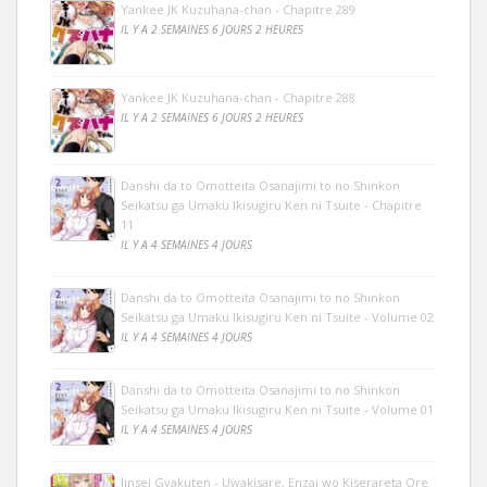
Yankee JK Kuzuhana-chan - Chapitre 289
IL Y A 2 SEMAINES 6 JOURS 2 HEURES
Yankee JK Kuzuhana-chan - Chapitre 288
IL Y A 2 SEMAINES 6 JOURS 2 HEURES
Danshi da to Omotteita Osanajimi to no Shinkon
Seikatsu ga Umaku Ikisugiru Ken ni Tsuite - Chapitre
11
IL Y A 4 SEMAINES 4 JOURS
Danshi da to Omotteita Osanajimi to no Shinkon
Seikatsu ga Umaku Ikisugiru Ken ni Tsuite - Volume 02
IL Y A 4 SEMAINES 4 JOURS
Danshi da to Omotteita Osanajimi to no Shinkon
Seikatsu ga Umaku Ikisugiru Ken ni Tsuite - Volume 01
IL Y A 4 SEMAINES 4 JOURS
Jinsei Gyakuten - Uwakisare, Enzai wo Kiserareta Ore