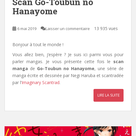
Scan Go-Toubun no
Hanayome
13 935 vues
6 mai 2019
Laisser un commentaire
Bonjour à tout le monde !
Vous allez bien, j’espère ? Je suis ici parmi vous pour
parler mangas. Je vous présente cette fois le
scan
manga
de
Go-Toubun no Hanayome
, une série de
manga écrite et dessinée par Negi Haruba et scantradée
par
l’
Imaginary Scantrad
.
LIRE LA SUITE