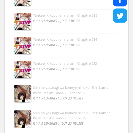
Yankee JK Kuzuhana-chan - Chapitre 285
IL Y A 5 SEMAINES 1 JOUR 1 HEURE
Yankee JK Kuzuhana-chan - Chapitre 284
IL Y A 5 SEMAINES 1 JOUR 1 HEURE
Yankee JK Kuzuhana-chan - Chapitre 283
IL Y A 5 SEMAINES 1 JOUR 1 HEURE
Shin no yasuragi wa konoyo ni naku -Shin Kamen
Raida Shokka Saido- - Chapitre 87
IL Y A 5 SEMAINES 1 JOUR 23 HEURES
Shin no yasuragi wa konoyo ni naku -Shin Kamen
Raida Shokka Saido- - Chapitre 86
IL Y A 5 SEMAINES 1 JOUR 23 HEURES