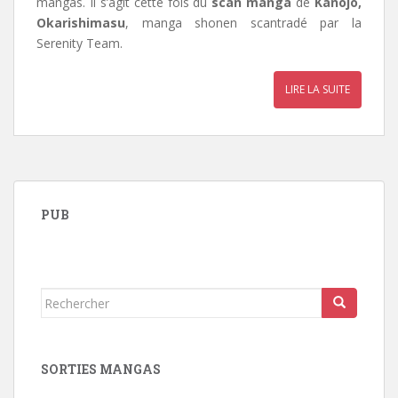
mangas. Il s’agit cette fois du
scan manga
de
Kanojo,
Okarishimasu
, manga shonen scantradé par la
Serenity Team
.
LIRE LA SUITE
PUB
Rechercher...
SORTIES MANGAS