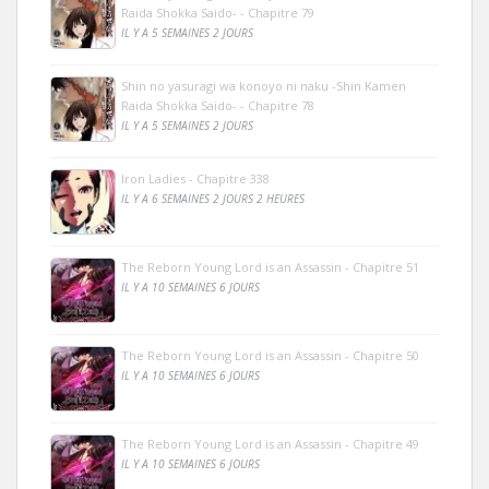
Raida Shokka Saido- - Chapitre 79
IL Y A 5 SEMAINES 2 JOURS
Shin no yasuragi wa konoyo ni naku -Shin Kamen
Raida Shokka Saido- - Chapitre 78
IL Y A 5 SEMAINES 2 JOURS
Iron Ladies - Chapitre 338
IL Y A 6 SEMAINES 2 JOURS 2 HEURES
The Reborn Young Lord is an Assassin - Chapitre 51
IL Y A 10 SEMAINES 6 JOURS
The Reborn Young Lord is an Assassin - Chapitre 50
IL Y A 10 SEMAINES 6 JOURS
The Reborn Young Lord is an Assassin - Chapitre 49
IL Y A 10 SEMAINES 6 JOURS