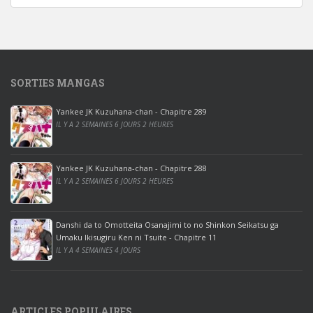
d
o
w
s
1
SORTIES MANGAS
0
p
Yankee JK Kuzuhana-chan - Chapitre 289
r
IL Y A 2 SEMAINES 6 JOURS 2 HEURES
o
o
ff
Yankee JK Kuzuhana-chan - Chapitre 288
IL Y A 2 SEMAINES 6 JOURS 2 HEURES
i
c
e
Danshi da to Omotteita Osanajimi to no Shinkon Seikatsu ga
2
Umaku Ikisugiru Ken ni Tsuite - Chapitre 11
0
IL Y A 4 SEMAINES 4 JOURS
1
9
p
ARTICLES POPULAIRES
r