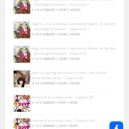
- Shichikage Retsuden - Chapitre 02.2
IL Y A 4 SEMAINES 5 JOURS 3 HEURES
Kage no Jitsuryokusha ni Naritakute! Master of Garden
- Shichikage Retsuden - Chapitre 02.1
IL Y A 4 SEMAINES 5 JOURS 3 HEURES
Kage no Jitsuryokusha ni Naritakute! Master of Garden
- Shichikage Retsuden - Chapitre 01
IL Y A 4 SEMAINES 5 JOURS 3 HEURES
Shin no yasuragi wa konoyo ni naku -Shin Kamen
Raida Shokka Saido- - Chapitre 80
IL Y A 4 SEMAINES 5 JOURS 3 HEURES
Yankee JK Kuzuhana-chan - Chapitre 287
IL Y A 5 SEMAINES 1 JOUR 1 HEURE
Yankee JK Kuzuhana-chan - Chapitre 286
IL Y A 5 SEMAINES 1 JOUR 1 HEURE