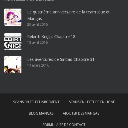
o
Le quatrième anniversaire de la team Jeux et
o
Mangas
ff
29 avril 2016
i
c
Rebirth Knight Chapitre 18
e
18 avril 2016
3
6
5
Les aventures de Sinbad Chapitre 31
p
14 mars 2016
r
o
w
i
n
SCANS EN TÉLÉCHARGEMENT
SCANS EN LECTURE EN LIGNE
d
o
BLOG MANGAS
AJOUTER DES MANGAS
w
s
FORMULAIRE DE CONTACT