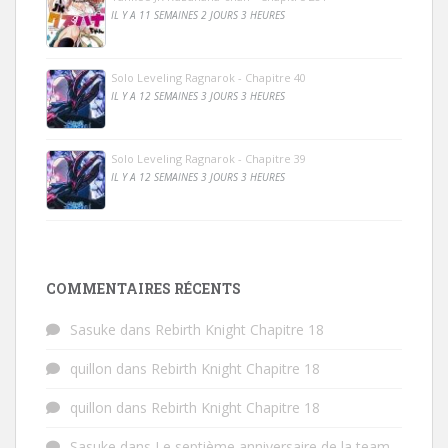
IL Y A 11 SEMAINES 2 JOURS 3 HEURES
Solo Leveling Ragnarok - Chapitre 40
IL Y A 12 SEMAINES 3 JOURS 3 HEURES
Solo Leveling Ragnarok - Chapitre 39
IL Y A 12 SEMAINES 3 JOURS 3 HEURES
COMMENTAIRES RÉCENTS
Sasuke
dans
Rebirth Knight Chapitre 18
quillon
dans
Rebirth Knight Chapitre 18
quillon
dans
Rebirth Knight Chapitre 18
Sasuke
dans
Le septième anniversaire de la team