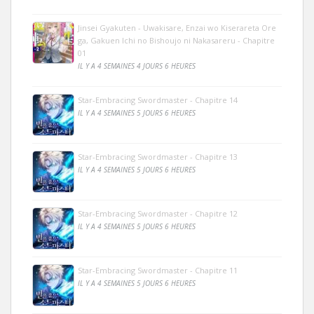
Jinsei Gyakuten - Uwakisare, Enzai wo Kiserareta Ore
ga, Gakuen Ichi no Bishoujo ni Nakasareru - Chapitre
01
IL Y A 4 SEMAINES 4 JOURS 6 HEURES
Star-Embracing Swordmaster - Chapitre 14
IL Y A 4 SEMAINES 5 JOURS 6 HEURES
Star-Embracing Swordmaster - Chapitre 13
IL Y A 4 SEMAINES 5 JOURS 6 HEURES
Star-Embracing Swordmaster - Chapitre 12
IL Y A 4 SEMAINES 5 JOURS 6 HEURES
Star-Embracing Swordmaster - Chapitre 11
IL Y A 4 SEMAINES 5 JOURS 6 HEURES