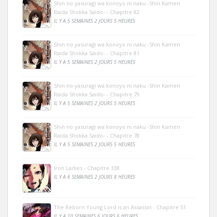
Shin no yasuragi wa konoyo ni naku -Shin Kamen
Raida Shokka Saido- - Chapitre 82
IL Y A 5 SEMAINES 2 JOURS 5 HEURES
Shin no yasuragi wa konoyo ni naku -Shin Kamen
Raida Shokka Saido- - Chapitre 81
IL Y A 5 SEMAINES 2 JOURS 5 HEURES
Shin no yasuragi wa konoyo ni naku -Shin Kamen
Raida Shokka Saido- - Chapitre 79
IL Y A 5 SEMAINES 2 JOURS 5 HEURES
Shin no yasuragi wa konoyo ni naku -Shin Kamen
Raida Shokka Saido- - Chapitre 78
IL Y A 5 SEMAINES 2 JOURS 5 HEURES
Iron Ladies - Chapitre 338
IL Y A 6 SEMAINES 2 JOURS 8 HEURES
The Reborn Young Lord is an Assassin - Chapitre 51
IL Y A 10 SEMAINES 6 JOURS 6 HEURES