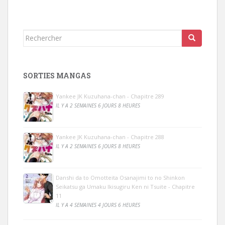
Rechercher...
SORTIES MANGAS
Yankee JK Kuzuhana-chan - Chapitre 289
IL Y A 2 SEMAINES 6 JOURS 8 HEURES
Yankee JK Kuzuhana-chan - Chapitre 288
IL Y A 2 SEMAINES 6 JOURS 8 HEURES
Danshi da to Omotteita Osanajimi to no Shinkon
Seikatsu ga Umaku Ikisugiru Ken ni Tsuite - Chapitre
11
IL Y A 4 SEMAINES 4 JOURS 6 HEURES