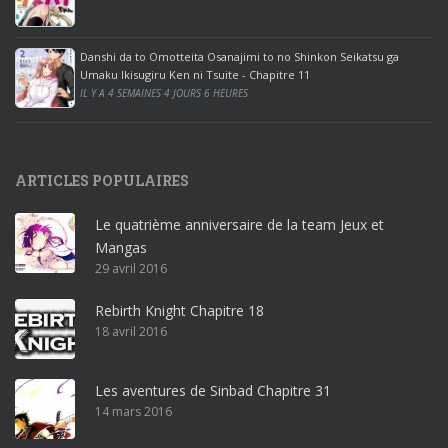
c
e
Danshi da to Omotteita Osanajimi to no Shinkon Seikatsu ga
2
Umaku Ikisugiru Ken ni Tsuite - Chapitre 11
0
IL Y A 4 SEMAINES 4 JOURS 6 HEURES
1
9
p
ARTICLES POPULAIRES
r
o
Le quatrième anniversaire de la team Jeux et
o
Mangas
ff
29 avril 2016
i
c
Rebirth Knight Chapitre 18
e
18 avril 2016
3
6
5
Les aventures de Sinbad Chapitre 31
p
14 mars 2016
r