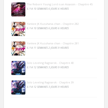
The Reborn Young Lord is an Assassin - Chapitre 45
IL Y A 10 SEMAINES 6 JOURS 6 HEURES
Yankee JK Kuzuhana-chan - Chapitre 282
IL Y A 10 SEMAINES 6 JOURS 6 HEURES
Yankee JK Kuzuhana-chan - Chapitre 281
IL Y A 11 SEMAINES 2 JOURS 9 HEURES
Solo Leveling Ragnarok - Chapitre 40
IL Y A 12 SEMAINES 3 JOURS 9 HEURES
Solo Leveling Ragnarok - Chapitre 39
IL Y A 12 SEMAINES 3 JOURS 9 HEURES