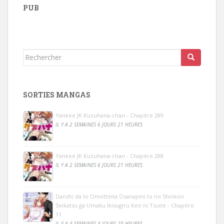
PUB
Rechercher...
SORTIES MANGAS
Yankee JK Kuzuhana-chan - Chapitre 289
IL Y A 2 SEMAINES 6 JOURS 21 HEURES
Yankee JK Kuzuhana-chan - Chapitre 288
IL Y A 2 SEMAINES 6 JOURS 21 HEURES
Danshi da to Omotteita Osanajimi to no Shinkon
Seikatsu ga Umaku Ikisugiru Ken ni Tsuite - Chapitre
11
IL Y A 4 SEMAINES 4 JOURS 20 HEURES