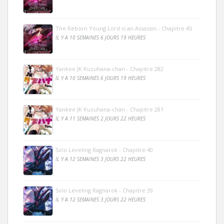
The Reborn Young Lord is an Assassin - Chapitre 45
IL Y A 10 SEMAINES 6 JOURS 19 HEURES
Yankee JK Kuzuhana-chan - Chapitre 282
IL Y A 10 SEMAINES 6 JOURS 19 HEURES
Yankee JK Kuzuhana-chan - Chapitre 281
IL Y A 11 SEMAINES 2 JOURS 22 HEURES
Solo Leveling Ragnarok - Chapitre 40
IL Y A 12 SEMAINES 3 JOURS 22 HEURES
Solo Leveling Ragnarok - Chapitre 39
IL Y A 12 SEMAINES 3 JOURS 22 HEURES