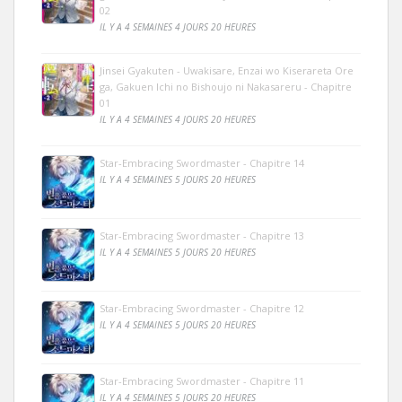
02
IL Y A 4 SEMAINES 4 JOURS 20 HEURES
Jinsei Gyakuten - Uwakisare, Enzai wo Kiserareta Ore
ga, Gakuen Ichi no Bishoujo ni Nakasareru - Chapitre
01
IL Y A 4 SEMAINES 4 JOURS 20 HEURES
Star-Embracing Swordmaster - Chapitre 14
IL Y A 4 SEMAINES 5 JOURS 20 HEURES
Star-Embracing Swordmaster - Chapitre 13
IL Y A 4 SEMAINES 5 JOURS 20 HEURES
Star-Embracing Swordmaster - Chapitre 12
IL Y A 4 SEMAINES 5 JOURS 20 HEURES
Star-Embracing Swordmaster - Chapitre 11
IL Y A 4 SEMAINES 5 JOURS 20 HEURES