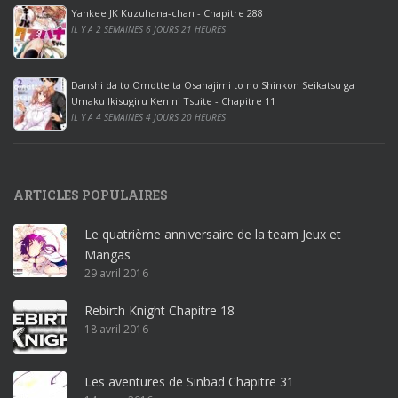
ff
Yankee JK Kuzuhana-chan - Chapitre 288
IL Y A 2 SEMAINES 6 JOURS 21 HEURES
i
c
e
Danshi da to Omotteita Osanajimi to no Shinkon Seikatsu ga
2
Umaku Ikisugiru Ken ni Tsuite - Chapitre 11
0
IL Y A 4 SEMAINES 4 JOURS 20 HEURES
1
9
p
ARTICLES POPULAIRES
r
o
Le quatrième anniversaire de la team Jeux et
o
Mangas
ff
29 avril 2016
i
c
Rebirth Knight Chapitre 18
e
18 avril 2016
3
6
5
Les aventures de Sinbad Chapitre 31