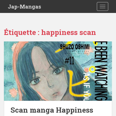
Skip to main content
Jap-Mangas
TOGGLE
Étiquette :
happiness scan
Scan manga Happiness