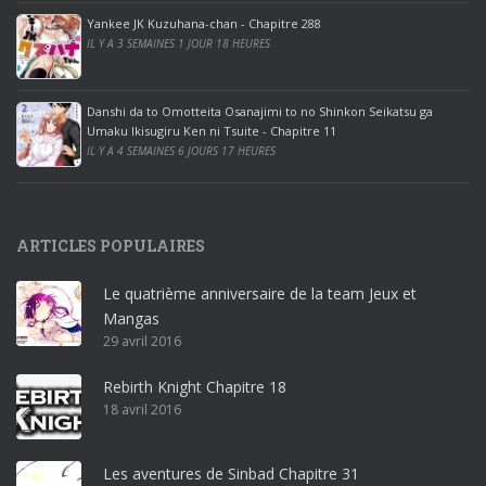
ff
Yankee JK Kuzuhana-chan - Chapitre 288
IL Y A 3 SEMAINES 1 JOUR 18 HEURES
i
c
e
Danshi da to Omotteita Osanajimi to no Shinkon Seikatsu ga
2
Umaku Ikisugiru Ken ni Tsuite - Chapitre 11
0
IL Y A 4 SEMAINES 6 JOURS 17 HEURES
1
9
p
ARTICLES POPULAIRES
r
o
Le quatrième anniversaire de la team Jeux et
o
Mangas
ff
29 avril 2016
i
c
Rebirth Knight Chapitre 18
e
18 avril 2016
3
6
5
Les aventures de Sinbad Chapitre 31