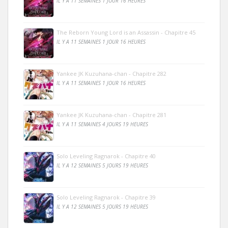
IL Y A 11 SEMAINES 1 JOUR 16 HEURES
The Reborn Young Lord is an Assassin - Chapitre 45
IL Y A 11 SEMAINES 1 JOUR 16 HEURES
Yankee JK Kuzuhana-chan - Chapitre 282
IL Y A 11 SEMAINES 1 JOUR 16 HEURES
Yankee JK Kuzuhana-chan - Chapitre 281
IL Y A 11 SEMAINES 4 JOURS 19 HEURES
Solo Leveling Ragnarok - Chapitre 40
IL Y A 12 SEMAINES 5 JOURS 19 HEURES
Solo Leveling Ragnarok - Chapitre 39
IL Y A 12 SEMAINES 5 JOURS 19 HEURES