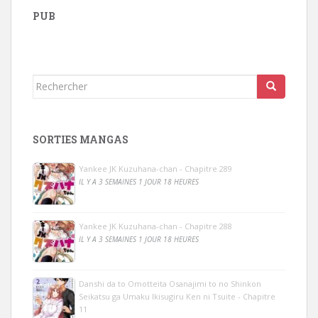
PUB
Rechercher...
SORTIES MANGAS
Yankee JK Kuzuhana-chan - Chapitre 289
IL Y A 3 SEMAINES 1 JOUR 18 HEURES
Yankee JK Kuzuhana-chan - Chapitre 288
IL Y A 3 SEMAINES 1 JOUR 18 HEURES
Danshi da to Omotteita Osanajimi to no Shinkon
Seikatsu ga Umaku Ikisugiru Ken ni Tsuite - Chapitre
11