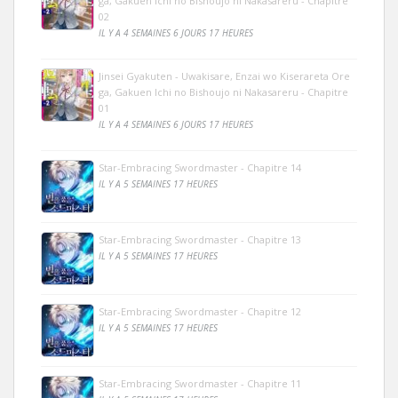
ga, Gakuen Ichi no Bishoujo ni Nakasareru - Chapitre
02
IL Y A 4 SEMAINES 6 JOURS 17 HEURES
Jinsei Gyakuten - Uwakisare, Enzai wo Kiserareta Ore
ga, Gakuen Ichi no Bishoujo ni Nakasareru - Chapitre
01
IL Y A 4 SEMAINES 6 JOURS 17 HEURES
Star-Embracing Swordmaster - Chapitre 14
IL Y A 5 SEMAINES 17 HEURES
Star-Embracing Swordmaster - Chapitre 13
IL Y A 5 SEMAINES 17 HEURES
Star-Embracing Swordmaster - Chapitre 12
IL Y A 5 SEMAINES 17 HEURES
Star-Embracing Swordmaster - Chapitre 11