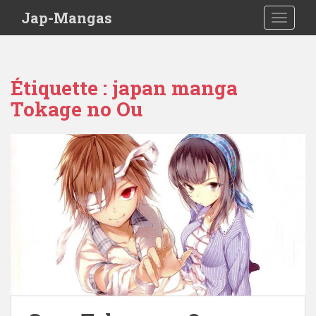
Skip to main content
Jap-Mangas
TOGGLE
Étiquette :
japan manga
Tokage no Ou