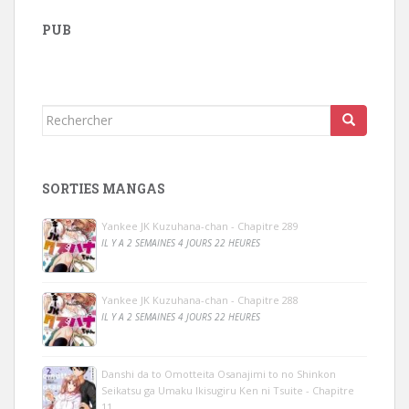
PUB
Rechercher...
SORTIES MANGAS
Yankee JK Kuzuhana-chan - Chapitre 289
IL Y A 2 SEMAINES 4 JOURS 22 HEURES
Yankee JK Kuzuhana-chan - Chapitre 288
IL Y A 2 SEMAINES 4 JOURS 22 HEURES
Danshi da to Omotteita Osanajimi to no Shinkon
Seikatsu ga Umaku Ikisugiru Ken ni Tsuite - Chapitre
11