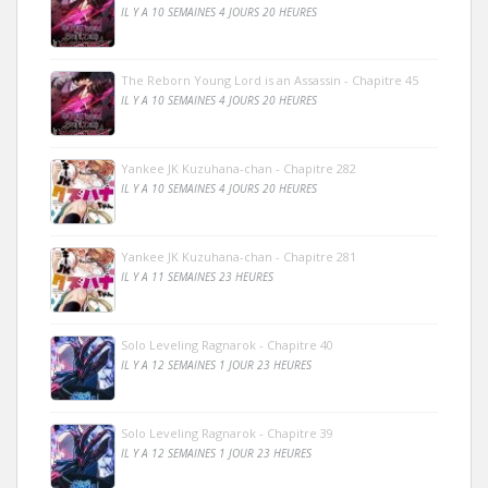
IL Y A 10 SEMAINES 4 JOURS 20 HEURES
The Reborn Young Lord is an Assassin - Chapitre 45
IL Y A 10 SEMAINES 4 JOURS 20 HEURES
Yankee JK Kuzuhana-chan - Chapitre 282
IL Y A 10 SEMAINES 4 JOURS 20 HEURES
Yankee JK Kuzuhana-chan - Chapitre 281
IL Y A 11 SEMAINES 23 HEURES
Solo Leveling Ragnarok - Chapitre 40
IL Y A 12 SEMAINES 1 JOUR 23 HEURES
Solo Leveling Ragnarok - Chapitre 39
IL Y A 12 SEMAINES 1 JOUR 23 HEURES