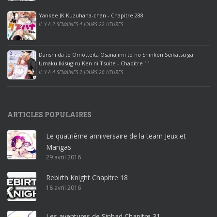
o
ff
Yankee JK Kuzuhana-chan - Chapitre 288
IL Y A 2 SEMAINES 4 JOURS 22 HEURES
i
c
e
Danshi da to Omotteita Osanajimi to no Shinkon Seikatsu ga
2
Umaku Ikisugiru Ken ni Tsuite - Chapitre 11
0
IL Y A 4 SEMAINES 2 JOURS 20 HEURES
1
9
p
ARTICLES POPULAIRES
r
o
Le quatrième anniversaire de la team Jeux et
o
Mangas
ff
29 avril 2016
i
c
Rebirth Knight Chapitre 18
e
18 avril 2016
3
6
5
Les aventures de Sinbad Chapitre 31