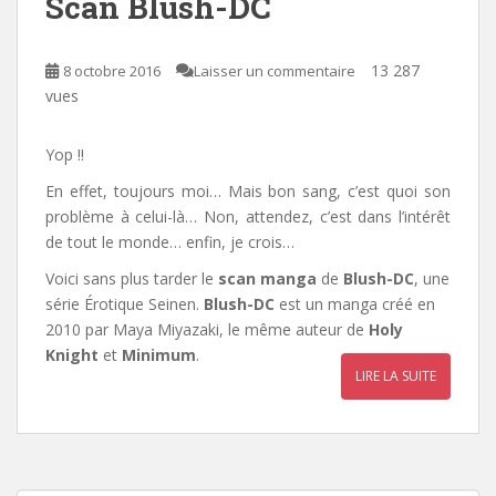
Scan Blush-DC
13 287
8 octobre 2016
Laisser un commentaire
vues
Yop !!
En effet, toujours moi… Mais bon sang, c’est quoi son
problème à celui-là… Non, attendez, c’est dans l’intérêt
de tout le monde… enfin, je crois…
Voici sans plus tarder le
scan manga
de
Blush-DC
, une
série Érotique Seinen.
Blush-DC
est un manga créé en
2010 par Maya Miyazaki, le même auteur de
Holy
Knight
et
Minimum
.
LIRE LA SUITE