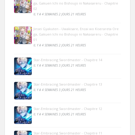
ga, Gakuen Ichi no Bishoujo ni Nakasareru - Chapitre
02
IL Y A 4 SEMAINES 2 JOURS 21 HEURES
Jinsei Gyakuten - Uwakisare, Enzai wo Kiserareta Ore
ga, Gakuen Ichi no Bishoujo ni Nakasareru - Chapitre
01
IL Y A 4 SEMAINES 2 JOURS 21 HEURES
Star-Embracing Swordmaster - Chapitre 14
IL Y A 4 SEMAINES 3 JOURS 21 HEURES
Star-Embracing Swordmaster - Chapitre 13
IL Y A 4 SEMAINES 3 JOURS 21 HEURES
Star-Embracing Swordmaster - Chapitre 12
IL Y A 4 SEMAINES 3 JOURS 21 HEURES
Star-Embracing Swordmaster - Chapitre 11