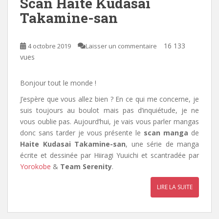
Scan Haite Kudasai
Takamine-san
16 133
4 octobre 2019
Laisser un commentaire
vues
Bonjour tout le monde !
J’espère que vous allez bien ? En ce qui me concerne, je
suis toujours au boulot mais pas d’inquiétude, je ne
vous oublie pas. Aujourd’hui, je vais vous parler mangas
donc sans tarder je vous présente le
scan manga
de
Haite Kudasai Takamine-san
, une série de manga
écrite et dessinée par Hiiragi Yuuichi et scantradée par
Yorokobe
&
Team Serenity
.
LIRE LA SUITE