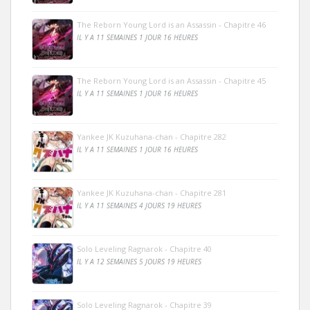
The Reborn Young Lord is an Assassin - Chapitre 46
IL Y A 11 SEMAINES 1 JOUR 16 HEURES
The Reborn Young Lord is an Assassin - Chapitre 45
IL Y A 11 SEMAINES 1 JOUR 16 HEURES
Yankee JK Kuzuhana-chan - Chapitre 282
IL Y A 11 SEMAINES 1 JOUR 16 HEURES
Yankee JK Kuzuhana-chan - Chapitre 281
IL Y A 11 SEMAINES 4 JOURS 19 HEURES
Solo Leveling Ragnarok - Chapitre 40
IL Y A 12 SEMAINES 5 JOURS 19 HEURES
Solo Leveling Ragnarok - Chapitre 39