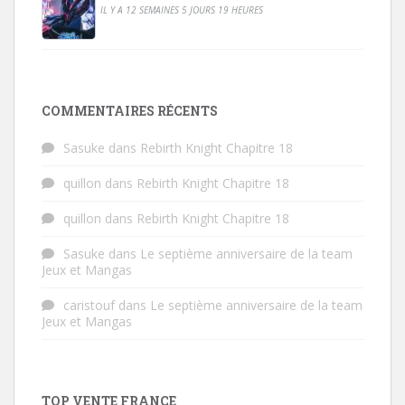
IL Y A 12 SEMAINES 5 JOURS 19 HEURES
COMMENTAIRES RÉCENTS
Sasuke
dans
Rebirth Knight Chapitre 18
quillon
dans
Rebirth Knight Chapitre 18
quillon
dans
Rebirth Knight Chapitre 18
Sasuke
dans
Le septième anniversaire de la team
Jeux et Mangas
caristouf
dans
Le septième anniversaire de la team
Jeux et Mangas
TOP VENTE FRANCE