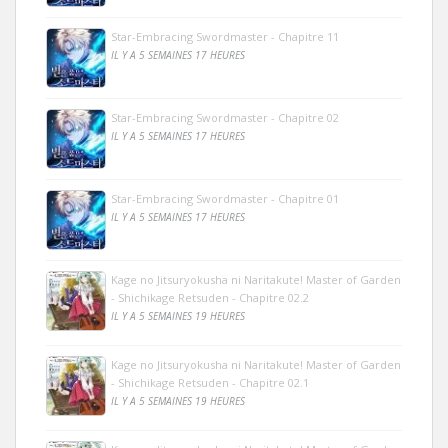
Star-Embracing Swordmaster - Chapitre 11
IL Y A 5 SEMAINES 17 HEURES
Star-Embracing Swordmaster - Chapitre 02
IL Y A 5 SEMAINES 17 HEURES
Star-Embracing Swordmaster - Chapitre 01
IL Y A 5 SEMAINES 17 HEURES
Kage no Jitsuryokusha ni Naritakute! Master of Garden
- Shichikage Retsuden - Chapitre 02.2
IL Y A 5 SEMAINES 19 HEURES
Kage no Jitsuryokusha ni Naritakute! Master of Garden
- Shichikage Retsuden - Chapitre 02.1
IL Y A 5 SEMAINES 19 HEURES