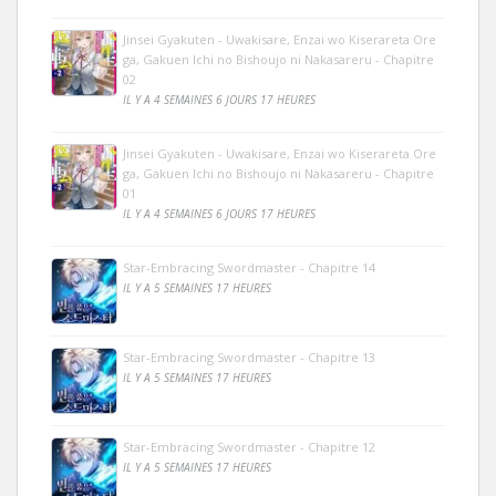
Jinsei Gyakuten - Uwakisare, Enzai wo Kiserareta Ore
ga, Gakuen Ichi no Bishoujo ni Nakasareru - Chapitre
02
IL Y A 4 SEMAINES 6 JOURS 17 HEURES
Jinsei Gyakuten - Uwakisare, Enzai wo Kiserareta Ore
ga, Gakuen Ichi no Bishoujo ni Nakasareru - Chapitre
01
IL Y A 4 SEMAINES 6 JOURS 17 HEURES
Star-Embracing Swordmaster - Chapitre 14
IL Y A 5 SEMAINES 17 HEURES
Star-Embracing Swordmaster - Chapitre 13
IL Y A 5 SEMAINES 17 HEURES
Star-Embracing Swordmaster - Chapitre 12
IL Y A 5 SEMAINES 17 HEURES