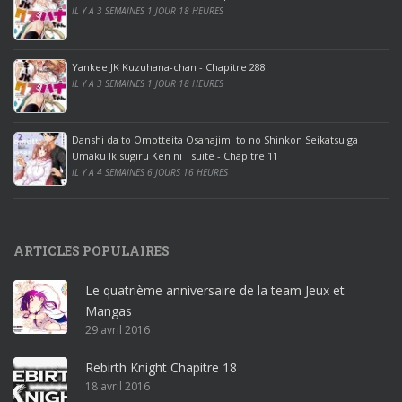
r
IL Y A 3 SEMAINES 1 JOUR 18 HEURES
o
o
ff
Yankee JK Kuzuhana-chan - Chapitre 288
IL Y A 3 SEMAINES 1 JOUR 18 HEURES
i
c
e
Danshi da to Omotteita Osanajimi to no Shinkon Seikatsu ga
2
Umaku Ikisugiru Ken ni Tsuite - Chapitre 11
0
IL Y A 4 SEMAINES 6 JOURS 16 HEURES
1
9
p
ARTICLES POPULAIRES
r
o
Le quatrième anniversaire de la team Jeux et
o
Mangas
ff
29 avril 2016
i
c
Rebirth Knight Chapitre 18
e
18 avril 2016
3