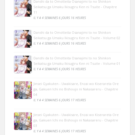
Danshi da to Omotteita Osanajimi to no Shinkon
Seikatsu ga Umaku Ikisugiru Ken ni Tsuite - Chapitre
11
IL Y A 4 SEMAINES 6 JOURS 16 HEURES
Danshi da to Omotteita Osanajimi to no Shinkon
Seikatsu ga Umaku Ikisugiru Ken ni Tsuite - Volume 02
IL Y A 4 SEMAINES 6 JOURS 16 HEURES
Danshi da to Omotteita Osanajimi to no Shinkon
Seikatsu ga Umaku Ikisugiru Ken ni Tsuite - Volume 01
IL Y A 4 SEMAINES 6 JOURS 16 HEURES
Jinsei Gyakuten - Uwakisare, Enzai wo Kiserareta Ore
ga, Gakuen Ichi no Bishoujo ni Nakasareru - Chapitre
04
IL Y A 4 SEMAINES 6 JOURS 17 HEURES
Jinsei Gyakuten - Uwakisare, Enzai wo Kiserareta Ore
ga, Gakuen Ichi no Bishoujo ni Nakasareru - Chapitre
03
IL Y A 4 SEMAINES 6 JOURS 17 HEURES