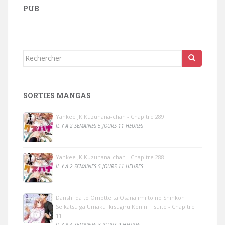
PUB
Rechercher...
SORTIES MANGAS
Yankee JK Kuzuhana-chan - Chapitre 289
IL Y A 2 SEMAINES 5 JOURS 11 HEURES
Yankee JK Kuzuhana-chan - Chapitre 288
IL Y A 2 SEMAINES 5 JOURS 11 HEURES
Danshi da to Omotteita Osanajimi to no Shinkon
Seikatsu ga Umaku Ikisugiru Ken ni Tsuite - Chapitre
11
IL Y A 4 SEMAINES 3 JOURS 9 HEURES