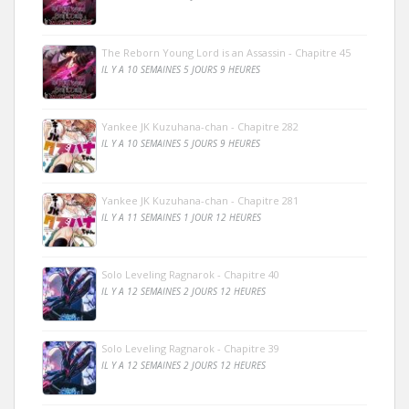
The Reborn Young Lord is an Assassin - Chapitre 45
IL Y A 10 SEMAINES 5 JOURS 9 HEURES
Yankee JK Kuzuhana-chan - Chapitre 282
IL Y A 10 SEMAINES 5 JOURS 9 HEURES
Yankee JK Kuzuhana-chan - Chapitre 281
IL Y A 11 SEMAINES 1 JOUR 12 HEURES
Solo Leveling Ragnarok - Chapitre 40
IL Y A 12 SEMAINES 2 JOURS 12 HEURES
Solo Leveling Ragnarok - Chapitre 39
IL Y A 12 SEMAINES 2 JOURS 12 HEURES