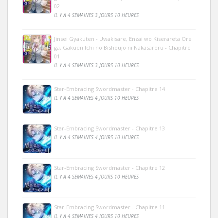
02
IL Y A 4 SEMAINES 3 JOURS 10 HEURES
Jinsei Gyakuten - Uwakisare, Enzai wo Kiserareta Ore
ga, Gakuen Ichi no Bishoujo ni Nakasareru - Chapitre
01
IL Y A 4 SEMAINES 3 JOURS 10 HEURES
Star-Embracing Swordmaster - Chapitre 14
IL Y A 4 SEMAINES 4 JOURS 10 HEURES
Star-Embracing Swordmaster - Chapitre 13
IL Y A 4 SEMAINES 4 JOURS 10 HEURES
Star-Embracing Swordmaster - Chapitre 12
IL Y A 4 SEMAINES 4 JOURS 10 HEURES
Star-Embracing Swordmaster - Chapitre 11
IL Y A 4 SEMAINES 4 JOURS 10 HEURES