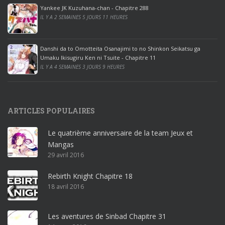
ff
Yankee JK Kuzuhana-chan - Chapitre 288
IL Y A 2 SEMAINES 5 JOURS 11 HEURES
i
c
e
Danshi da to Omotteita Osanajimi to no Shinkon Seikatsu ga
2
Umaku Ikisugiru Ken ni Tsuite - Chapitre 11
0
IL Y A 4 SEMAINES 3 JOURS 9 HEURES
1
9
p
ARTICLES POPULAIRES
r
o
Le quatrième anniversaire de la team Jeux et
o
Mangas
ff
29 avril 2016
i
c
Rebirth Knight Chapitre 18
e
18 avril 2016
3
6
5
Les aventures de Sinbad Chapitre 31