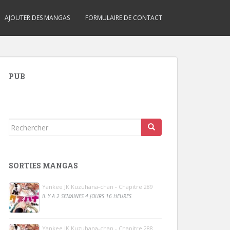
AJOUTER DES MANGAS
FORMULAIRE DE CONTACT
PUB
Rechercher...
SORTIES MANGAS
Yankee JK Kuzuhana-chan - Chapitre 289
IL Y A 2 SEMAINES 4 JOURS 16 HEURES
Yankee JK Kuzuhana-chan - Chapitre 288