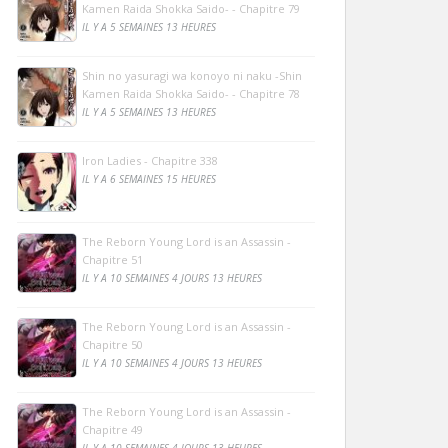
Kamen Raida Shokka Saido- - Chapitre 79
IL Y A 5 SEMAINES 13 HEURES
Shin no yasuragi wa konoyo ni naku -Shin
Kamen Raida Shokka Saido- - Chapitre 78
IL Y A 5 SEMAINES 13 HEURES
Iron Ladies - Chapitre 338
IL Y A 6 SEMAINES 15 HEURES
The Reborn Young Lord is an Assassin -
Chapitre 51
IL Y A 10 SEMAINES 4 JOURS 13 HEURES
The Reborn Young Lord is an Assassin -
Chapitre 50
IL Y A 10 SEMAINES 4 JOURS 13 HEURES
The Reborn Young Lord is an Assassin -
Chapitre 49