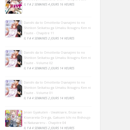
IL Y A 2 SEMAINES 4 JOURS 16 HEURES
Danshi da to Omotteita Osanajimi to no
Shinkon Seikatsu ga Umaku Ikisugiru Ken ni
Tsuite - Chapitre 11
IL Y A 4 SEMAINES 2 JOURS 14 HEURES
Danshi da to Omotteita Osanajimi to no
Shinkon Seikatsu ga Umaku Ikisugiru Ken ni
Tsuite - Volume 02
IL Y A 4 SEMAINES 2 JOURS 14 HEURES
Danshi da to Omotteita Osanajimi to no
Shinkon Seikatsu ga Umaku Ikisugiru Ken ni
Tsuite - Volume 01
IL Y A 4 SEMAINES 2 JOURS 14 HEURES
Jinsei Gyakuten - Uwakisare, Enzai wo
Kiserareta Ore ga, Gakuen Ichi no Bishoujo
ni Nakasareru - Chapitre 04
IL Y A 4 SEMAINES 2 JOURS 14 HEURES