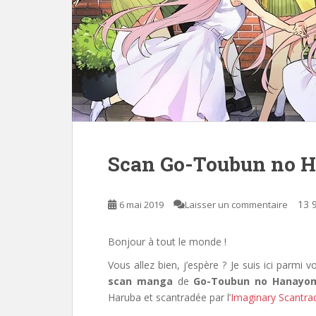
Scan Go-Toubun no 
13 9
6 mai 2019
Laisser un commentaire
Bonjour à tout le monde !
Vous allez bien, j’espère ? Je suis ici parmi
scan manga
de
Go-Toubun no Hanayo
Haruba et scantradée par
l’
Imaginary Scantra