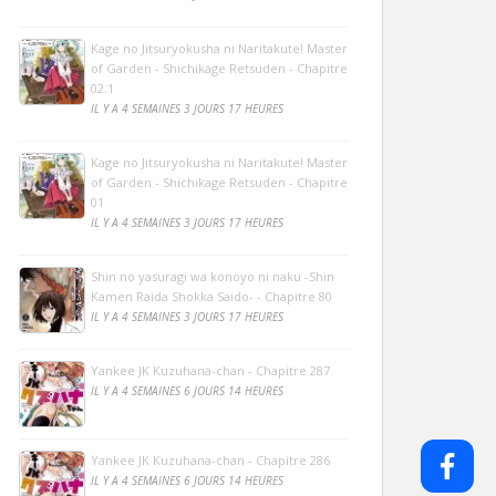
Kage no Jitsuryokusha ni Naritakute! Master
of Garden - Shichikage Retsuden - Chapitre
02.1
IL Y A 4 SEMAINES 3 JOURS 17 HEURES
Kage no Jitsuryokusha ni Naritakute! Master
of Garden - Shichikage Retsuden - Chapitre
01
IL Y A 4 SEMAINES 3 JOURS 17 HEURES
Shin no yasuragi wa konoyo ni naku -Shin
Kamen Raida Shokka Saido- - Chapitre 80
IL Y A 4 SEMAINES 3 JOURS 17 HEURES
Yankee JK Kuzuhana-chan - Chapitre 287
IL Y A 4 SEMAINES 6 JOURS 14 HEURES
Yankee JK Kuzuhana-chan - Chapitre 286
IL Y A 4 SEMAINES 6 JOURS 14 HEURES