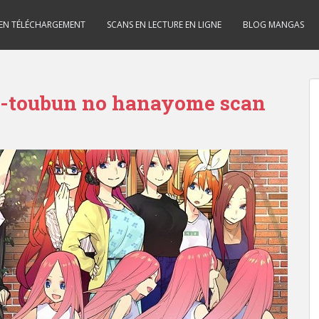
 EN TÉLÉCHARGEMENT
SCANS EN LECTURE EN LIGNE
BLOG MANGAS
o-toubun no hanayome scan