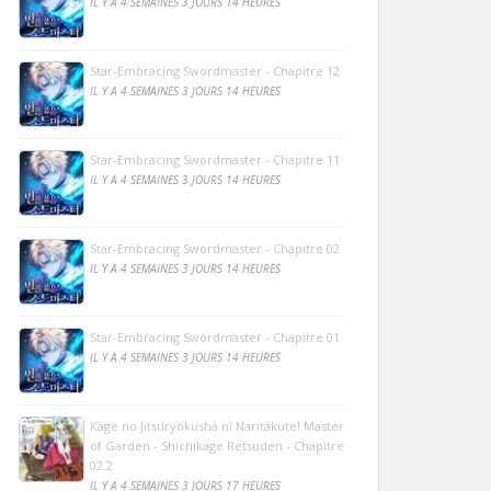
IL Y A 4 SEMAINES 3 JOURS 14 HEURES
Star-Embracing Swordmaster - Chapitre 12
IL Y A 4 SEMAINES 3 JOURS 14 HEURES
Star-Embracing Swordmaster - Chapitre 11
IL Y A 4 SEMAINES 3 JOURS 14 HEURES
Star-Embracing Swordmaster - Chapitre 02
IL Y A 4 SEMAINES 3 JOURS 14 HEURES
Star-Embracing Swordmaster - Chapitre 01
IL Y A 4 SEMAINES 3 JOURS 14 HEURES
Kage no Jitsuryokusha ni Naritakute! Master
of Garden - Shichikage Retsuden - Chapitre
02.2
IL Y A 4 SEMAINES 3 JOURS 17 HEURES