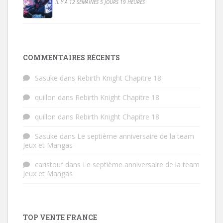
IL Y A 12 SEMAINES 5 JOURS 19 HEURES
COMMENTAIRES RÉCENTS
Sasuke
dans
Rebirth Knight Chapitre 18
quillon
dans
Rebirth Knight Chapitre 18
quillon
dans
Rebirth Knight Chapitre 18
Sasuke
dans
Le septième anniversaire de la team
Jeux et Mangas
caristouf
dans
Le septième anniversaire de la team
Jeux et Mangas
TOP VENTE FRANCE