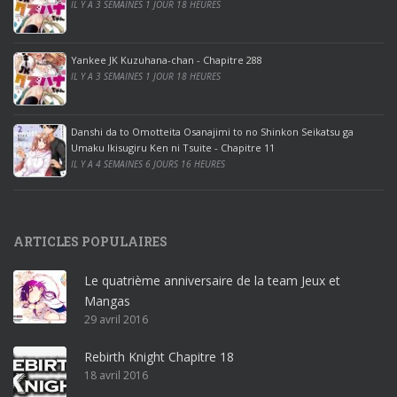
IL Y A 3 SEMAINES 1 JOUR 18 HEURES
o
o
ff
Yankee JK Kuzuhana-chan - Chapitre 288
IL Y A 3 SEMAINES 1 JOUR 18 HEURES
i
c
e
Danshi da to Omotteita Osanajimi to no Shinkon Seikatsu ga
2
Umaku Ikisugiru Ken ni Tsuite - Chapitre 11
0
IL Y A 4 SEMAINES 6 JOURS 16 HEURES
1
9
p
ARTICLES POPULAIRES
r
o
Le quatrième anniversaire de la team Jeux et
o
Mangas
ff
29 avril 2016
i
c
Rebirth Knight Chapitre 18
e
18 avril 2016
3