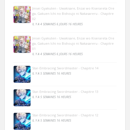
Jinsei Gyakuten - Uwakisare, Enzai wo Kiserareta Ore
ga, Gakuen Ichi no Bishoujo ni Nakasareru - Chapitre
02
IL Y A 4 SEMAINES 6 JOURS 16 HEURES
Jinsei Gyakuten - Uwakisare, Enzai wo Kiserareta Ore
ga, Gakuen Ichi no Bishoujo ni Nakasareru - Chapitre
01
IL Y A 4 SEMAINES 6 JOURS 16 HEURES
Star-Embracing Swordmaster - Chapitre 14
IL Y A 5 SEMAINES 16 HEURES
Star-Embracing Swordmaster - Chapitre 13
IL Y A 5 SEMAINES 16 HEURES
Star-Embracing Swordmaster - Chapitre 12
IL Y A 5 SEMAINES 16 HEURES