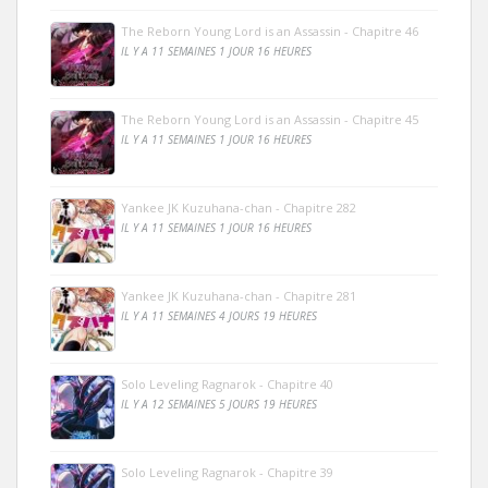
The Reborn Young Lord is an Assassin - Chapitre 46
IL Y A 11 SEMAINES 1 JOUR 16 HEURES
The Reborn Young Lord is an Assassin - Chapitre 45
IL Y A 11 SEMAINES 1 JOUR 16 HEURES
Yankee JK Kuzuhana-chan - Chapitre 282
IL Y A 11 SEMAINES 1 JOUR 16 HEURES
Yankee JK Kuzuhana-chan - Chapitre 281
IL Y A 11 SEMAINES 4 JOURS 19 HEURES
Solo Leveling Ragnarok - Chapitre 40
IL Y A 12 SEMAINES 5 JOURS 19 HEURES
Solo Leveling Ragnarok - Chapitre 39