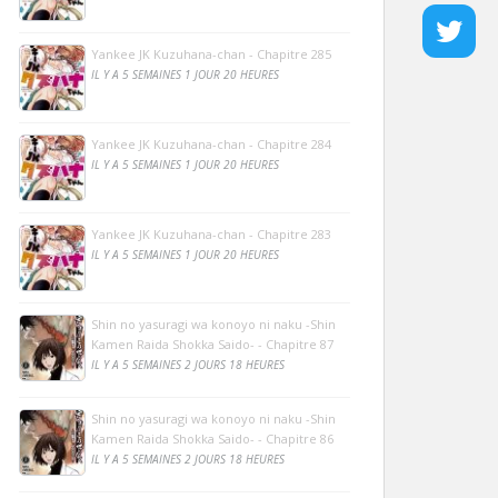
Yankee JK Kuzuhana-chan - Chapitre 285
IL Y A 5 SEMAINES 1 JOUR 20 HEURES
Yankee JK Kuzuhana-chan - Chapitre 284
IL Y A 5 SEMAINES 1 JOUR 20 HEURES
Yankee JK Kuzuhana-chan - Chapitre 283
IL Y A 5 SEMAINES 1 JOUR 20 HEURES
Shin no yasuragi wa konoyo ni naku -Shin
Kamen Raida Shokka Saido- - Chapitre 87
IL Y A 5 SEMAINES 2 JOURS 18 HEURES
Shin no yasuragi wa konoyo ni naku -Shin
Kamen Raida Shokka Saido- - Chapitre 86
IL Y A 5 SEMAINES 2 JOURS 18 HEURES