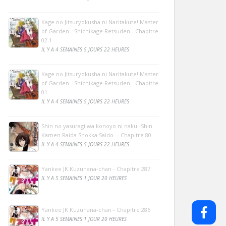
Kage no Jitsuryokusha ni Naritakute! Master
of Garden - Shichikage Retsuden - Chapitre
02.1
IL Y A 4 SEMAINES 5 JOURS 22 HEURES
Kage no Jitsuryokusha ni Naritakute! Master
of Garden - Shichikage Retsuden - Chapitre
01
IL Y A 4 SEMAINES 5 JOURS 22 HEURES
Shin no yasuragi wa konoyo ni naku -Shin
Kamen Raida Shokka Saido- - Chapitre 80
IL Y A 4 SEMAINES 5 JOURS 22 HEURES
Yankee JK Kuzuhana-chan - Chapitre 287
IL Y A 5 SEMAINES 1 JOUR 20 HEURES
Yankee JK Kuzuhana-chan - Chapitre 286
IL Y A 5 SEMAINES 1 JOUR 20 HEURES