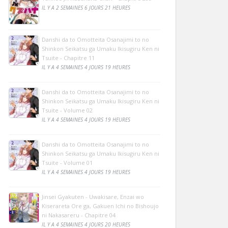
IL Y A 2 SEMAINES 6 JOURS 21 HEURES
Danshi da to Omotteita Osanajimi to no
Shinkon Seikatsu ga Umaku Ikisugiru Ken ni
Tsuite - Chapitre 11
IL Y A 4 SEMAINES 4 JOURS 19 HEURES
Danshi da to Omotteita Osanajimi to no
Shinkon Seikatsu ga Umaku Ikisugiru Ken ni
Tsuite - Volume 02
IL Y A 4 SEMAINES 4 JOURS 19 HEURES
Danshi da to Omotteita Osanajimi to no
Shinkon Seikatsu ga Umaku Ikisugiru Ken ni
Tsuite - Volume 01
IL Y A 4 SEMAINES 4 JOURS 19 HEURES
Jinsei Gyakuten - Uwakisare, Enzai wo
Kiserareta Ore ga, Gakuen Ichi no Bishoujo
ni Nakasareru - Chapitre 04
IL Y A 4 SEMAINES 4 JOURS 20 HEURES