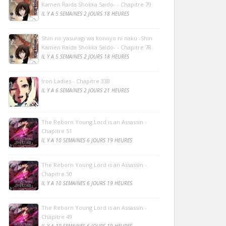
Kamen Raida Shokka Saido- - Chapitre 79
IL Y A 5 SEMAINES 2 JOURS 18 HEURES
Shin no yasuragi wa konoyo ni naku -Shin
Kamen Raida Shokka Saido- - Chapitre 78
IL Y A 5 SEMAINES 2 JOURS 18 HEURES
Iron Ladies - Chapitre 338
IL Y A 6 SEMAINES 2 JOURS 21 HEURES
The Reborn Young Lord is an Assassin -
Chapitre 51
IL Y A 10 SEMAINES 6 JOURS 19 HEURES
The Reborn Young Lord is an Assassin -
Chapitre 50
IL Y A 10 SEMAINES 6 JOURS 19 HEURES
The Reborn Young Lord is an Assassin -
Chapitre 49