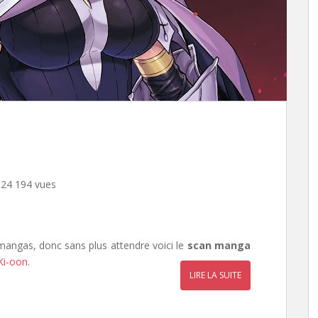
24 194 vues
mangas, donc sans plus attendre voici le
scan manga
Ki-oon
.
LIRE LA SUITE