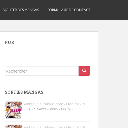
AJOUTER DES MANGAS
FORMULAIRE DE CONTACT
PUB
Rechercher...
SORTIES MANGAS
Yankee JK Kuzuhana-chan - Chapitre 289
IL Y A 2 SEMAINES 6 JOURS 21 HEURES
Yankee JK Kuzuhana-chan - Chapitre 288