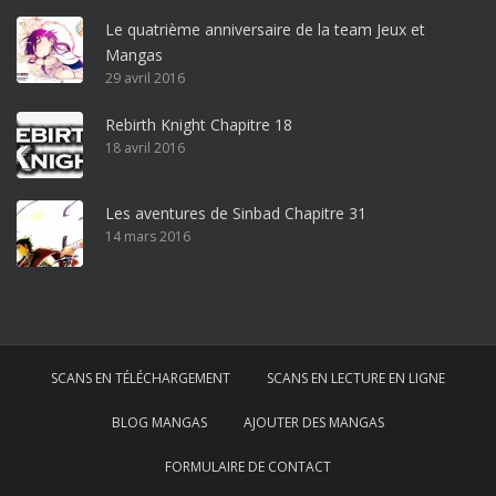
o
Le quatrième anniversaire de la team Jeux et
o
Mangas
ff
29 avril 2016
i
c
Rebirth Knight Chapitre 18
e
18 avril 2016
3
6
5
Les aventures de Sinbad Chapitre 31
p
14 mars 2016
r
o
w
i
n
SCANS EN TÉLÉCHARGEMENT
SCANS EN LECTURE EN LIGNE
d
o
BLOG MANGAS
AJOUTER DES MANGAS
w
s
FORMULAIRE DE CONTACT
1