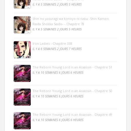
IL Y A 5 SEMAINES 2 JOURS 5 HEURES
Shin no yasuragi wa konoyo ni naku -Shin Kamen
Raida Shokka Saido- - Chapitre 78
IL Y A 5 SEMAINES 2 JOURS 5 HEURES
Iron Ladies - Chapitre 338
IL Y A 6 SEMAINES 2 JOURS 7 HEURES
The Reborn Young Lord is an Assassin - Chapitre 51
IL Y A 10 SEMAINES 6 JOURS 6 HEURES
The Reborn Young Lord is an Assassin - Chapitre 50
IL Y A 10 SEMAINES 6 JOURS 6 HEURES
The Reborn Young Lord is an Assassin - Chapitre 49
IL Y A 10 SEMAINES 6 JOURS 6 HEURES