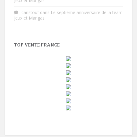
Jeux et Mangas
caristouf
dans
Le septième anniversaire de la team
Jeux et Mangas
TOP VENTE FRANCE
w
i
n
d