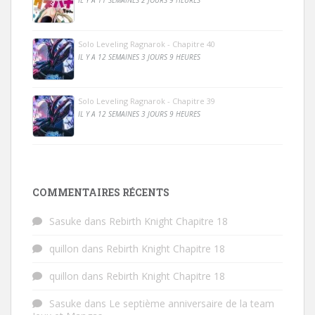
Solo Leveling Ragnarok - Chapitre 40
IL Y A 12 SEMAINES 3 JOURS 9 HEURES
Solo Leveling Ragnarok - Chapitre 39
IL Y A 12 SEMAINES 3 JOURS 9 HEURES
COMMENTAIRES RÉCENTS
Sasuke
dans
Rebirth Knight Chapitre 18
quillon
dans
Rebirth Knight Chapitre 18
quillon
dans
Rebirth Knight Chapitre 18
Sasuke
dans
Le septième anniversaire de la team