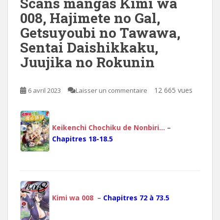
Scans mangas Kimi wa
008, Hajimete no Gal,
Getsuyoubi no Tawawa,
Sentai Daishikkaku,
Juujika no Rokunin
12 665 vues
6 avril 2023
Laisser un commentaire
Keikenchi Chochiku de Nonbiri…
–
Chapitres 18-18.5
Kimi wa 008
–
Chapitres 72 à 73.5