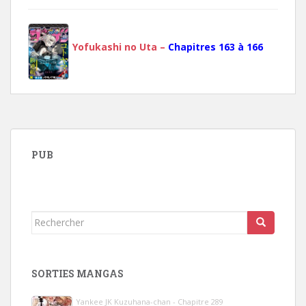
Yofukashi no Uta –
Chapitres 163 à 166
PUB
Rechercher...
SORTIES MANGAS
Yankee JK Kuzuhana-chan - Chapitre 289