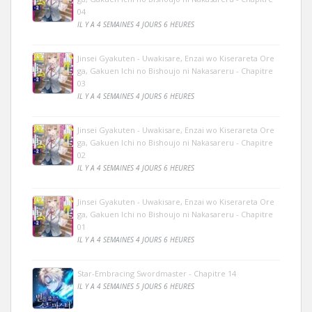
04
IL Y A 4 SEMAINES 4 JOURS 6 HEURES
Jinsei Gyakuten - Uwakisare, Enzai wo Kiserareta Ore
ga, Gakuen Ichi no Bishoujo ni Nakasareru - Chapitre
03
IL Y A 4 SEMAINES 4 JOURS 6 HEURES
Jinsei Gyakuten - Uwakisare, Enzai wo Kiserareta Ore
ga, Gakuen Ichi no Bishoujo ni Nakasareru - Chapitre
02
IL Y A 4 SEMAINES 4 JOURS 6 HEURES
Jinsei Gyakuten - Uwakisare, Enzai wo Kiserareta Ore
ga, Gakuen Ichi no Bishoujo ni Nakasareru - Chapitre
01
IL Y A 4 SEMAINES 4 JOURS 6 HEURES
Star-Embracing Swordmaster - Chapitre 14
IL Y A 4 SEMAINES 5 JOURS 6 HEURES