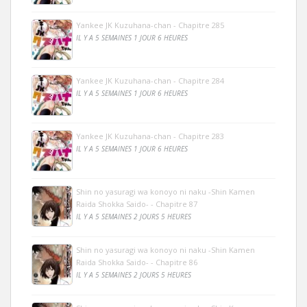
Yankee JK Kuzuhana-chan - Chapitre 285
IL Y A 5 SEMAINES 1 JOUR 6 HEURES
Yankee JK Kuzuhana-chan - Chapitre 284
IL Y A 5 SEMAINES 1 JOUR 6 HEURES
Yankee JK Kuzuhana-chan - Chapitre 283
IL Y A 5 SEMAINES 1 JOUR 6 HEURES
Shin no yasuragi wa konoyo ni naku -Shin Kamen
Raida Shokka Saido- - Chapitre 87
IL Y A 5 SEMAINES 2 JOURS 5 HEURES
Shin no yasuragi wa konoyo ni naku -Shin Kamen
Raida Shokka Saido- - Chapitre 86
IL Y A 5 SEMAINES 2 JOURS 5 HEURES