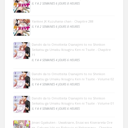
IL Y A 2 SEMAINES 6 JOURS 8 HEURES
Yankee JK Kuzuhana-chan - Chapitre 288
IL Y A 2 SEMAINES 6 JOURS 8 HEURES
Danshi da to Omotteita Osanajimi to no Shinkon
Seikatsu ga Umaku Ikisugiru Ken ni Tsuite - Chapitre
11
IL Y A 4 SEMAINES 4 JOURS 6 HEURES
Danshi da to Omotteita Osanajimi to no Shinkon
Seikatsu ga Umaku Ikisugiru Ken ni Tsuite - Volume 02
IL Y A 4 SEMAINES 4 JOURS 6 HEURES
Danshi da to Omotteita Osanajimi to no Shinkon
Seikatsu ga Umaku Ikisugiru Ken ni Tsuite - Volume 01
IL Y A 4 SEMAINES 4 JOURS 6 HEURES
Jinsei Gyakuten - Uwakisare, Enzai wo Kiserareta Ore
ga, Gakuen Ichi no Bishoujo ni Nakasareru - Chapitre