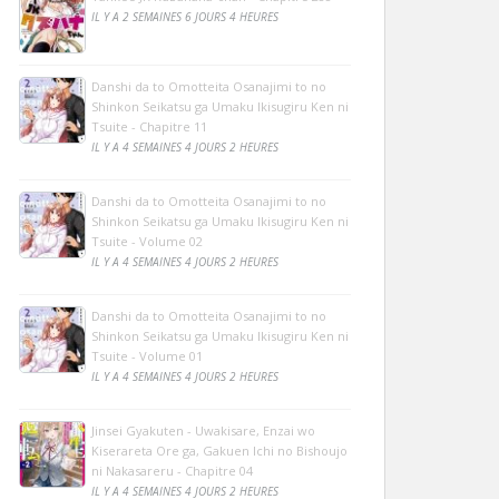
IL Y A 2 SEMAINES 6 JOURS 4 HEURES
Danshi da to Omotteita Osanajimi to no
Shinkon Seikatsu ga Umaku Ikisugiru Ken ni
Tsuite - Chapitre 11
IL Y A 4 SEMAINES 4 JOURS 2 HEURES
Danshi da to Omotteita Osanajimi to no
Shinkon Seikatsu ga Umaku Ikisugiru Ken ni
Tsuite - Volume 02
IL Y A 4 SEMAINES 4 JOURS 2 HEURES
Danshi da to Omotteita Osanajimi to no
Shinkon Seikatsu ga Umaku Ikisugiru Ken ni
Tsuite - Volume 01
IL Y A 4 SEMAINES 4 JOURS 2 HEURES
Jinsei Gyakuten - Uwakisare, Enzai wo
Kiserareta Ore ga, Gakuen Ichi no Bishoujo
ni Nakasareru - Chapitre 04
IL Y A 4 SEMAINES 4 JOURS 2 HEURES