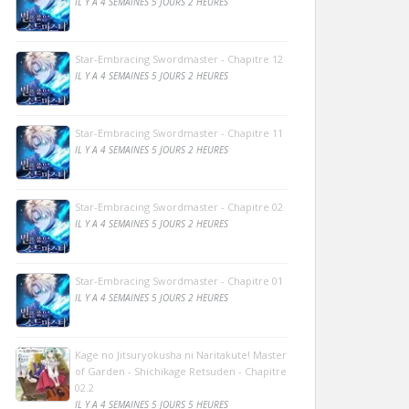
IL Y A 4 SEMAINES 5 JOURS 2 HEURES
Star-Embracing Swordmaster - Chapitre 12
IL Y A 4 SEMAINES 5 JOURS 2 HEURES
Star-Embracing Swordmaster - Chapitre 11
IL Y A 4 SEMAINES 5 JOURS 2 HEURES
Star-Embracing Swordmaster - Chapitre 02
IL Y A 4 SEMAINES 5 JOURS 2 HEURES
Star-Embracing Swordmaster - Chapitre 01
IL Y A 4 SEMAINES 5 JOURS 2 HEURES
Kage no Jitsuryokusha ni Naritakute! Master
of Garden - Shichikage Retsuden - Chapitre
02.2
IL Y A 4 SEMAINES 5 JOURS 5 HEURES