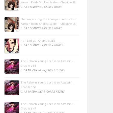
Kamen Raida Shokka Saido- - Chapitre 79
IL Y A 5 SEMAINES 2 JOURS 1 HEURE
Shin no yasuragi wa konoyo ni naku -Shin
Kamen Raida Shokka Saido- - Chapitre 78
IL Y A 5 SEMAINES 2 JOURS 1 HEURE
Iron Ladies - Chapitre 338
IL Y A 6 SEMAINES 2 JOURS 4 HEURES
The Reborn Young Lord is an Assassin -
Chapitre 51
IL Y A 10 SEMAINES 6 JOURS 2 HEURES
The Reborn Young Lord is an Assassin -
Chapitre 50
IL Y A 10 SEMAINES 6 JOURS 2 HEURES
The Reborn Young Lord is an Assassin -
Chapitre 49