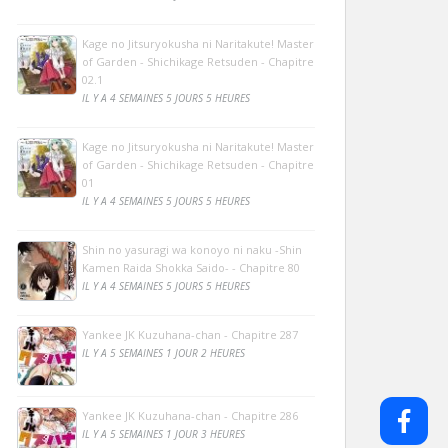
Kage no Jitsuryokusha ni Naritakute! Master
of Garden - Shichikage Retsuden - Chapitre
02.1
IL Y A 4 SEMAINES 5 JOURS 5 HEURES
Kage no Jitsuryokusha ni Naritakute! Master
of Garden - Shichikage Retsuden - Chapitre
01
IL Y A 4 SEMAINES 5 JOURS 5 HEURES
Shin no yasuragi wa konoyo ni naku -Shin
Kamen Raida Shokka Saido- - Chapitre 80
IL Y A 4 SEMAINES 5 JOURS 5 HEURES
Yankee JK Kuzuhana-chan - Chapitre 287
IL Y A 5 SEMAINES 1 JOUR 2 HEURES
Yankee JK Kuzuhana-chan - Chapitre 286
IL Y A 5 SEMAINES 1 JOUR 3 HEURES