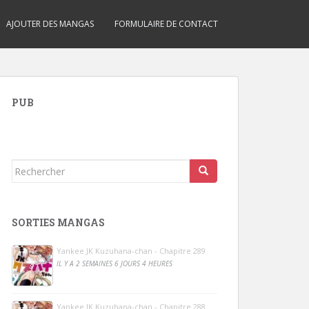
AJOUTER DES MANGAS
FORMULAIRE DE CONTACT
PUB
Rechercher...
SORTIES MANGAS
Yankee JK Kuzuhana-chan - Chapitre 289
IL Y A 2 SEMAINES 6 JOURS 4 HEURES
Yankee JK Kuzuhana-chan - Chapitre 288