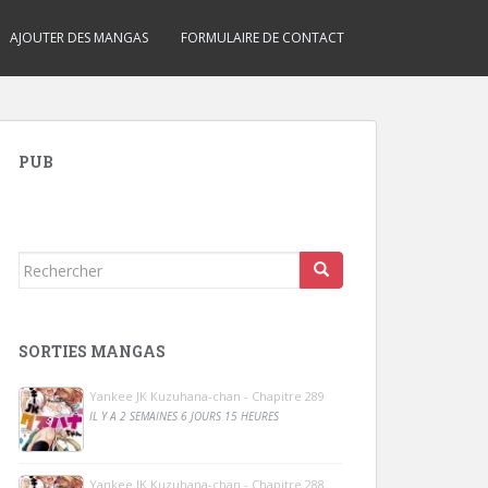
AJOUTER DES MANGAS
FORMULAIRE DE CONTACT
PUB
Rechercher...
SORTIES MANGAS
Yankee JK Kuzuhana-chan - Chapitre 289
IL Y A 2 SEMAINES 6 JOURS 15 HEURES
Yankee JK Kuzuhana-chan - Chapitre 288