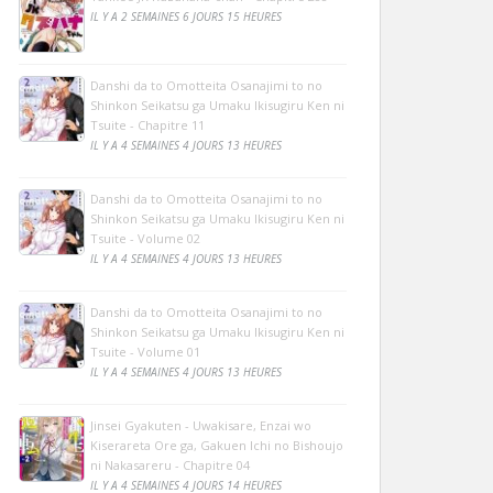
IL Y A 2 SEMAINES 6 JOURS 15 HEURES
Danshi da to Omotteita Osanajimi to no
Shinkon Seikatsu ga Umaku Ikisugiru Ken ni
Tsuite - Chapitre 11
IL Y A 4 SEMAINES 4 JOURS 13 HEURES
Danshi da to Omotteita Osanajimi to no
Shinkon Seikatsu ga Umaku Ikisugiru Ken ni
Tsuite - Volume 02
IL Y A 4 SEMAINES 4 JOURS 13 HEURES
Danshi da to Omotteita Osanajimi to no
Shinkon Seikatsu ga Umaku Ikisugiru Ken ni
Tsuite - Volume 01
IL Y A 4 SEMAINES 4 JOURS 13 HEURES
Jinsei Gyakuten - Uwakisare, Enzai wo
Kiserareta Ore ga, Gakuen Ichi no Bishoujo
ni Nakasareru - Chapitre 04
IL Y A 4 SEMAINES 4 JOURS 14 HEURES