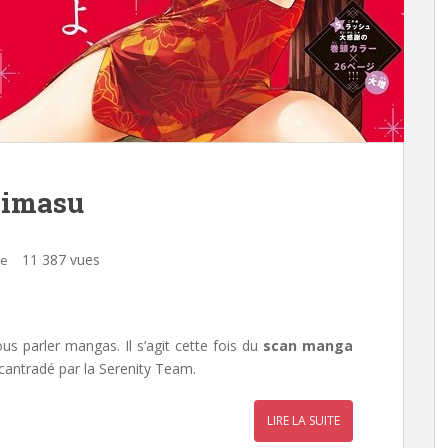
himasu
11 387 vues
re
s parler mangas. Il s’agit cette fois du
scan manga
cantradé par la
Serenity Team
.
LIRE LA SUITE