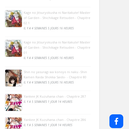
Kage no Jitsuryokusha ni Naritakute! Master
of Garden - Shichikage Retsuden - Chapitre
02.1
IL Y A 4 SEMAINES 5 JOURS 16 HEURES
Kage no Jitsuryokusha ni Naritakute! Master
of Garden - Shichikage Retsuden - Chapitre
01
IL Y A 4 SEMAINES 5 JOURS 16 HEURES
Shin no yasuragi wa konoyo ni naku -Shin
Kamen Raida Shokka Saido- - Chapitre 80
IL Y A 4 SEMAINES 5 JOURS 16 HEURES
Yankee JK Kuzuhana-chan - Chapitre 287
IL Y A 5 SEMAINES 1 JOUR 14 HEURES
Yankee JK Kuzuhana-chan - Chapitre 286
IL Y A 5 SEMAINES 1 JOUR 14 HEURES