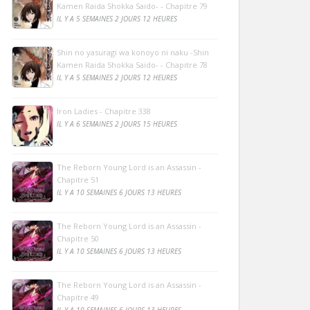
Kamen Raida Shokka Saido- - Chapitre 79
IL Y A 5 SEMAINES 2 JOURS 12 HEURES
Shin no yasuragi wa konoyo ni naku -Shin
Kamen Raida Shokka Saido- - Chapitre 78
IL Y A 5 SEMAINES 2 JOURS 12 HEURES
Iron Ladies - Chapitre 338
IL Y A 6 SEMAINES 2 JOURS 15 HEURES
The Reborn Young Lord is an Assassin -
Chapitre 51
IL Y A 10 SEMAINES 6 JOURS 13 HEURES
The Reborn Young Lord is an Assassin -
Chapitre 50
IL Y A 10 SEMAINES 6 JOURS 13 HEURES
The Reborn Young Lord is an Assassin -
Chapitre 49