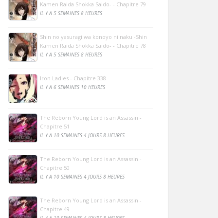
Kamen Raida Shokka Saido- - Chapitre 79
IL Y A 5 SEMAINES 8 HEURES
Shin no yasuragi wa konoyo ni naku -Shin
Kamen Raida Shokka Saido- - Chapitre 78
IL Y A 5 SEMAINES 8 HEURES
Iron Ladies - Chapitre 338
IL Y A 6 SEMAINES 10 HEURES
The Reborn Young Lord is an Assassin -
Chapitre 51
IL Y A 10 SEMAINES 4 JOURS 8 HEURES
The Reborn Young Lord is an Assassin -
Chapitre 50
IL Y A 10 SEMAINES 4 JOURS 8 HEURES
The Reborn Young Lord is an Assassin -
Chapitre 49