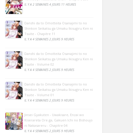
IL Y A 2 SEMAINES 4 JOURS 11 HEURES
Danshi da to Omotteita Osanajimi to no
Shinkon Seikatsu ga Umaku Ikisugiru Ken ni
Tsuite - Chapitre 11
IL Y A 4 SEMAINES 2 JOURS 9 HEURES
Danshi da to Omotteita Osanajimi to no
Shinkon Seikatsu ga Umaku Ikisugiru Ken ni
Tsuite - Volume 02
IL Y A 4 SEMAINES 2 JOURS 9 HEURES
Danshi da to Omotteita Osanajimi to no
Shinkon Seikatsu ga Umaku Ikisugiru Ken ni
Tsuite - Volume 01
IL Y A 4 SEMAINES 2 JOURS 9 HEURES
Jinsei Gyakuten - Uwakisare, Enzai wo
Kiserareta Ore ga, Gakuen Ichi no Bishoujo
ni Nakasareru - Chapitre 04
IL Y A 4 SEMAINES 2 JOURS 9 HEURES