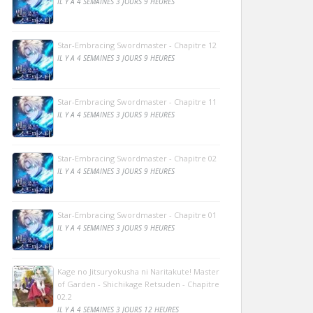
IL Y A 4 SEMAINES 3 JOURS 9 HEURES
Star-Embracing Swordmaster - Chapitre 12
IL Y A 4 SEMAINES 3 JOURS 9 HEURES
Star-Embracing Swordmaster - Chapitre 11
IL Y A 4 SEMAINES 3 JOURS 9 HEURES
Star-Embracing Swordmaster - Chapitre 02
IL Y A 4 SEMAINES 3 JOURS 9 HEURES
Star-Embracing Swordmaster - Chapitre 01
IL Y A 4 SEMAINES 3 JOURS 9 HEURES
Kage no Jitsuryokusha ni Naritakute! Master
of Garden - Shichikage Retsuden - Chapitre
02.2
IL Y A 4 SEMAINES 3 JOURS 12 HEURES