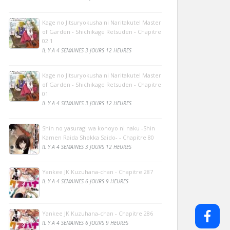
Kage no Jitsuryokusha ni Naritakute! Master
of Garden - Shichikage Retsuden - Chapitre
02.1
IL Y A 4 SEMAINES 3 JOURS 12 HEURES
Kage no Jitsuryokusha ni Naritakute! Master
of Garden - Shichikage Retsuden - Chapitre
01
IL Y A 4 SEMAINES 3 JOURS 12 HEURES
Shin no yasuragi wa konoyo ni naku -Shin
Kamen Raida Shokka Saido- - Chapitre 80
IL Y A 4 SEMAINES 3 JOURS 12 HEURES
Yankee JK Kuzuhana-chan - Chapitre 287
IL Y A 4 SEMAINES 6 JOURS 9 HEURES
Yankee JK Kuzuhana-chan - Chapitre 286
IL Y A 4 SEMAINES 6 JOURS 9 HEURES