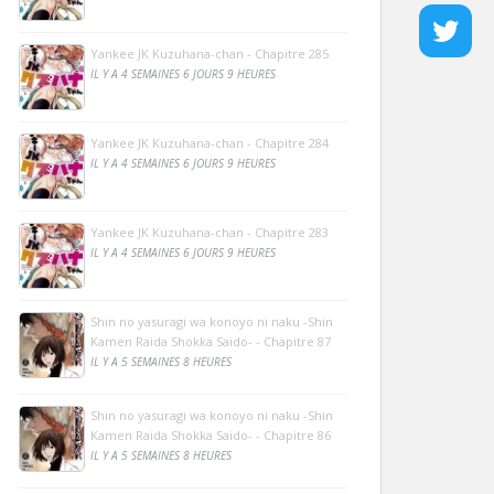
Yankee JK Kuzuhana-chan - Chapitre 285
IL Y A 4 SEMAINES 6 JOURS 9 HEURES
Yankee JK Kuzuhana-chan - Chapitre 284
IL Y A 4 SEMAINES 6 JOURS 9 HEURES
Yankee JK Kuzuhana-chan - Chapitre 283
IL Y A 4 SEMAINES 6 JOURS 9 HEURES
Shin no yasuragi wa konoyo ni naku -Shin
Kamen Raida Shokka Saido- - Chapitre 87
IL Y A 5 SEMAINES 8 HEURES
Shin no yasuragi wa konoyo ni naku -Shin
Kamen Raida Shokka Saido- - Chapitre 86
IL Y A 5 SEMAINES 8 HEURES