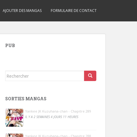
AJOUTER DES MANGAS
FORMULAIRE DE CONTACT
PUB
Rechercher...
SORTIES MANGAS
Yankee JK Kuzuhana-chan - Chapitre 289
IL Y A 2 SEMAINES 4 JOURS 11 HEURES
Yankee JK Kuzuhana-chan - Chapitre 288