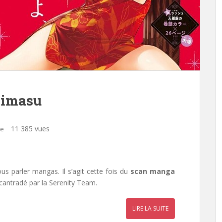
himasu
11 385 vues
re
s parler mangas. Il s’agit cette fois du
scan manga
cantradé par la
Serenity Team
.
LIRE LA SUITE