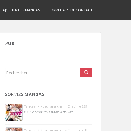
AJOUTER DES MANGAS
FORMULAIRE DE CONTACT
PUB
Rechercher...
SORTIES MANGAS
Yankee JK Kuzuhana-chan - Chapitre 289
IL Y A 2 SEMAINES 6 JOURS 8 HEURES
Yankee JK Kuzuhana-chan - Chapitre 288