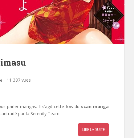
himasu
11 387 vues
re
s parler mangas. Il s’agit cette fois du
scan manga
cantradé par la
Serenity Team
.
LIRE LA SUITE