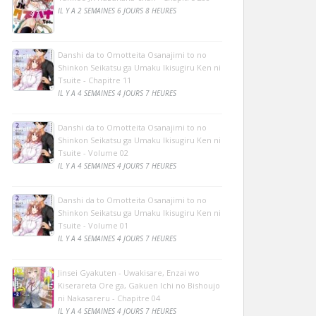
IL Y A 2 SEMAINES 6 JOURS 8 HEURES
Danshi da to Omotteita Osanajimi to no
Shinkon Seikatsu ga Umaku Ikisugiru Ken ni
Tsuite - Chapitre 11
IL Y A 4 SEMAINES 4 JOURS 7 HEURES
Danshi da to Omotteita Osanajimi to no
Shinkon Seikatsu ga Umaku Ikisugiru Ken ni
Tsuite - Volume 02
IL Y A 4 SEMAINES 4 JOURS 7 HEURES
Danshi da to Omotteita Osanajimi to no
Shinkon Seikatsu ga Umaku Ikisugiru Ken ni
Tsuite - Volume 01
IL Y A 4 SEMAINES 4 JOURS 7 HEURES
Jinsei Gyakuten - Uwakisare, Enzai wo
Kiserareta Ore ga, Gakuen Ichi no Bishoujo
ni Nakasareru - Chapitre 04
IL Y A 4 SEMAINES 4 JOURS 7 HEURES