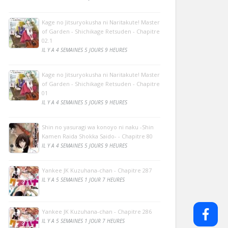
Kage no Jitsuryokusha ni Naritakute! Master
of Garden - Shichikage Retsuden - Chapitre
02.1
IL Y A 4 SEMAINES 5 JOURS 9 HEURES
Kage no Jitsuryokusha ni Naritakute! Master
of Garden - Shichikage Retsuden - Chapitre
01
IL Y A 4 SEMAINES 5 JOURS 9 HEURES
Shin no yasuragi wa konoyo ni naku -Shin
Kamen Raida Shokka Saido- - Chapitre 80
IL Y A 4 SEMAINES 5 JOURS 9 HEURES
Yankee JK Kuzuhana-chan - Chapitre 287
IL Y A 5 SEMAINES 1 JOUR 7 HEURES
Yankee JK Kuzuhana-chan - Chapitre 286
IL Y A 5 SEMAINES 1 JOUR 7 HEURES