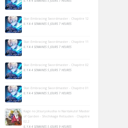
IL Y A 4 SEMAINES 5 JOURS 7 HEURES
Star-Embracing Swordmaster - Chapitre 12
IL Y A 4 SEMAINES 5 JOURS 7 HEURES
Star-Embracing Swordmaster - Chapitre 11
IL Y A 4 SEMAINES 5 JOURS 7 HEURES
Star-Embracing Swordmaster - Chapitre 02
IL Y A 4 SEMAINES 5 JOURS 7 HEURES
Star-Embracing Swordmaster - Chapitre 01
IL Y A 4 SEMAINES 5 JOURS 7 HEURES
Kage no Jitsuryokusha ni Naritakute! Master
of Garden - Shichikage Retsuden - Chapitre
02.2
IL Y A 4 SEMAINES 5 JOURS 9 HEURES