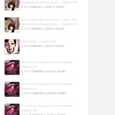
Kamen Raida Shokka Saido- - Chapitre 79
IL Y A 5 SEMAINES 2 JOURS 6 HEURES
Shin no yasuragi wa konoyo ni naku -Shin
Kamen Raida Shokka Saido- - Chapitre 78
IL Y A 5 SEMAINES 2 JOURS 6 HEURES
Iron Ladies - Chapitre 338
IL Y A 6 SEMAINES 2 JOURS 8 HEURES
The Reborn Young Lord is an Assassin -
Chapitre 51
IL Y A 10 SEMAINES 6 JOURS 6 HEURES
The Reborn Young Lord is an Assassin -
Chapitre 50
IL Y A 10 SEMAINES 6 JOURS 6 HEURES
The Reborn Young Lord is an Assassin -
Chapitre 49